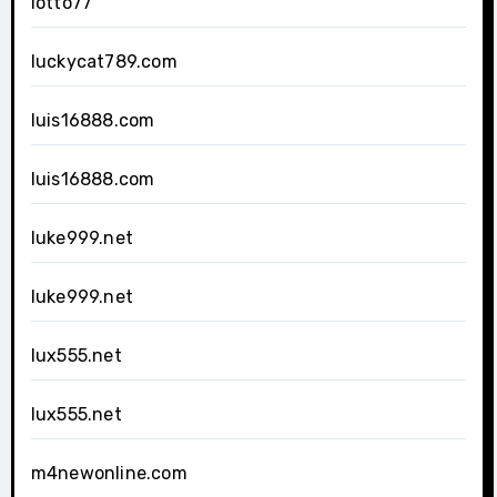
lotto77
luckycat789.com
luis16888.com
luis16888.com
luke999.net
luke999.net
lux555.net
lux555.net
m4newonline.com