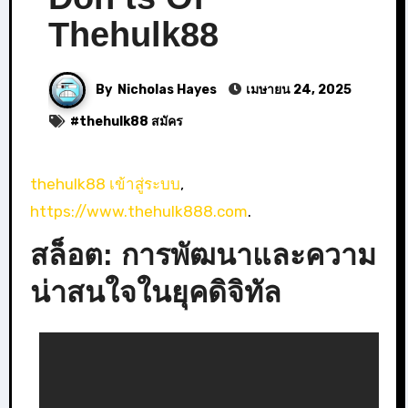
Thehulk88
By
Nicholas Hayes
เมษายน 24, 2025
#
thehulk88 สมัคร
thehulk88 เข้าสู่ระบบ
,
https://www.thehulk888.com
.
สล็อต: การพัฒนาและความ
น่าสนใจในยุคดิจิทัล