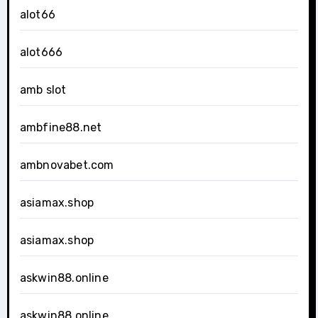
alot66
alot666
amb slot
ambfine88.net
ambnovabet.com
asiamax.shop
asiamax.shop
askwin88.online
askwin88.online