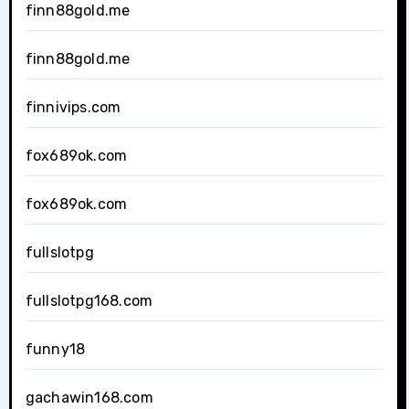
finn88gold.me
finn88gold.me
finnivips.com
fox689ok.com
fox689ok.com
fullslotpg
fullslotpg168.com
funny18
gachawin168.com