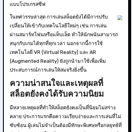
แบบโปรเกรสซีฟ
ในทศวรรษล่าสุด การเล่นสล็อตยังได้มีการปรับ
เปลี่ยนให้เข้ากับเทคโนโลยีใหม่ๆ เช่น การเล่น
ผ่านสมาร์ทโฟนหรือแท็บเล็ต ทำให้นักพนันสามารถ
สนุกกับเกมได้ทุกที่ทุกเวลา นอกจากนี้การใช้
เทคโนโลยี VR (Virtual Reality) และ AR
(Augmented Reality) ยังถูกนำมาใช้เพื่อเพิ่ม
ประสบการณ์การเล่นให้สมจริงยิ่งขึ้น
ความน่าสนใจและเหตุผลที่
สล็อตยังคงได้รับความนิยม
มีหลายเหตุผลที่ทำให้สล็อตยังคงเป็นที่นิยมไม่สร่าง
คลาย ประการแรกคือความเรียบง่ายและการเล่นที่ไม่
ซับซ้อน ผู้เล่นไม่จำเป็นต้องมีทักษะพิเศษหรือกลยุทธ์ที่