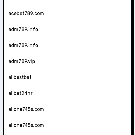
acebet789.com
adm789.info
adm789.info
adm789.vip
allbestbet
allbet24hr
allone745s.com
allone745s.com