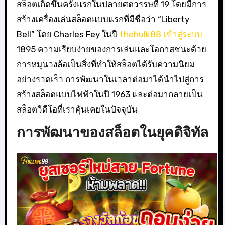
สล็อตเกิดขึ้นครั้งแรกในปลายศตวรรษที่ 19 โดยมีการ
สร้างเครื่องเล่นสล็อตแบบแรกที่มีชื่อว่า “Liberty
Bell” โดย Charles Fey ในปี
thehulk88 เข้าสู่ระบบ
1895 ความเรียบง่ายของการเล่นและโอกาสชนะด้วย
การหมุนวงล้อเป็นสิ่งที่ทำให้สล็อตได้รับความนิยม
อย่างรวดเร็ว การพัฒนาในเวลาต่อมาได้นำไปสู่การ
สร้างสล็อตแบบไฟฟ้าในปี 1963 และต่อมากลายเป็น
สล็อตวิดีโอที่เราคุ้นเคยในปัจจุบัน
การพัฒนาของสล็อตในยุคดิจิทัล