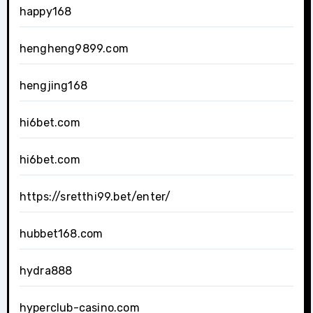
happy168
hengheng9899.com
hengjing168
hi6bet.com
hi6bet.com
https://sretthi99.bet/enter/
hubbet168.com
hydra888
hyperclub-casino.com