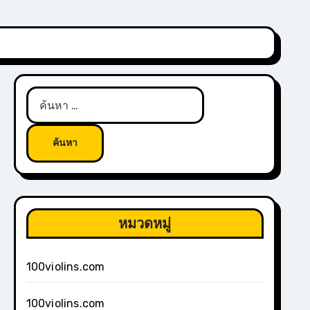
ค้นหา
สำหรับ:
หมวดหมู่
100violins.com
100violins.com