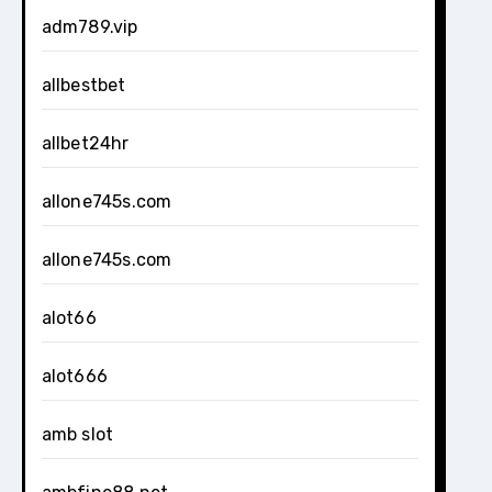
adm789.vip
allbestbet
allbet24hr
allone745s.com
allone745s.com
alot66
alot666
amb slot