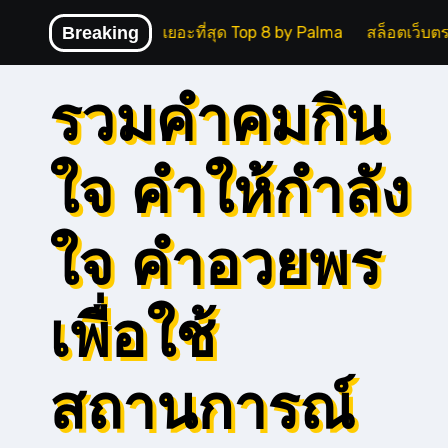
Skip
เครดิตฟรี เยอะที่สุด Top 8 by Palma
Breaking
สล็อตเว็บตรง Tangtem16
to
content
รวมคำคมกิน
ใจ คำให้กำลัง
ใจ คำอวยพร
เพื่อใช้
สถานการณ์