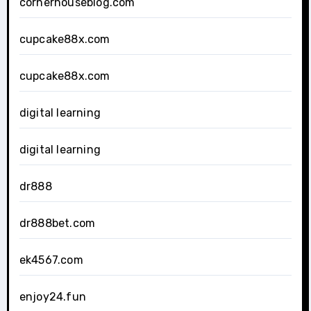
cornerhouseblog.com
cupcake88x.com
cupcake88x.com
digital learning
digital learning
dr888
dr888bet.com
ek4567.com
enjoy24.fun