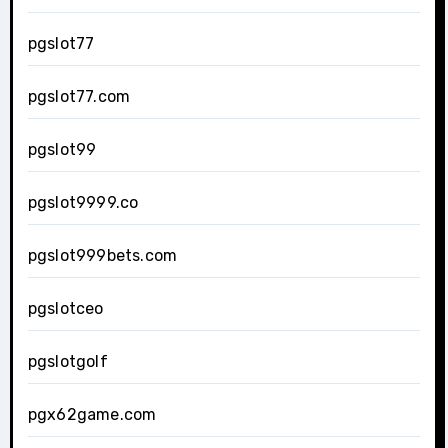
pgslot77
pgslot77.com
pgslot99
pgslot9999.co
pgslot999bets.com
pgslotceo
pgslotgolf
pgx62game.com