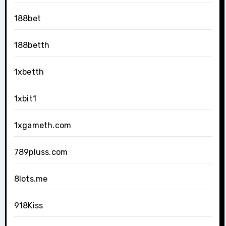
188bet
188betth
1xbetth
1xbit1
1xgameth.com
789pluss.com
8lots.me
918Kiss