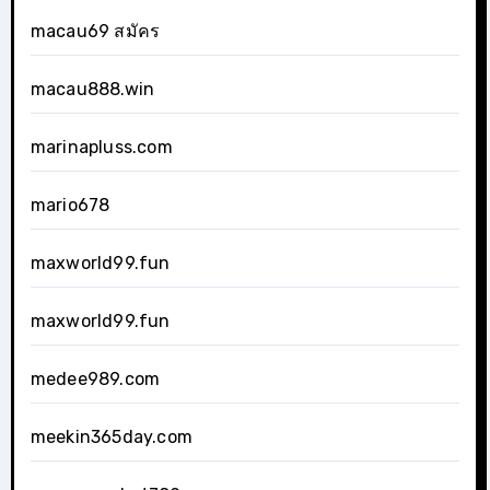
macau69 สมัคร
macau888.win
marinapluss.com
mario678
maxworld99.fun
maxworld99.fun
medee989.com
meekin365day.com