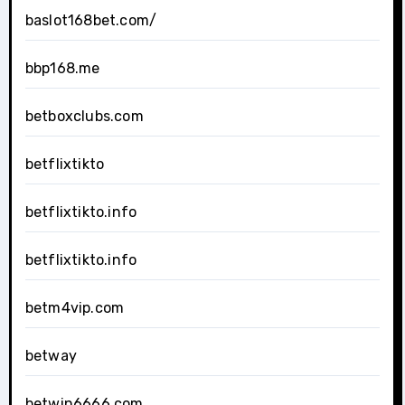
baslot168bet.com/
bbp168.me
betboxclubs.com
betflixtikto
betflixtikto.info
betflixtikto.info
betm4vip.com
betway
betwin6666.com