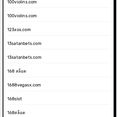
100violins.com
100violins.com
123xos.com
13satanbets.com
13satanbets.com
168 สล็อต
1688vegasx.com
168slot
168สล็อต