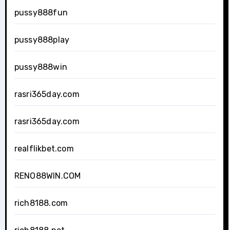
pussy888fun
pussy888play
pussy888win
rasri365day.com
rasri365day.com
realflikbet.com
RENO88WIN.COM
rich8188.com