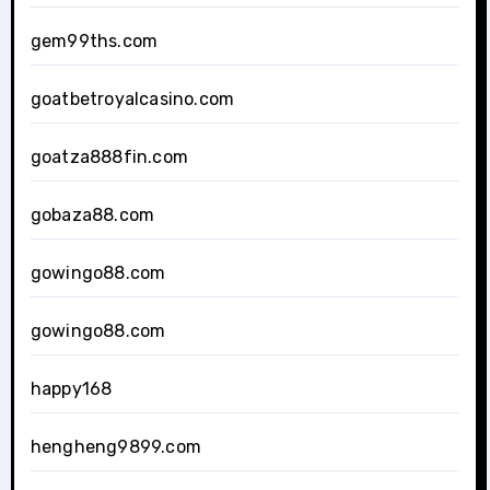
gem99ths.com
goatbetroyalcasino.com
goatza888fin.com
gobaza88.com
gowingo88.com
gowingo88.com
happy168
hengheng9899.com