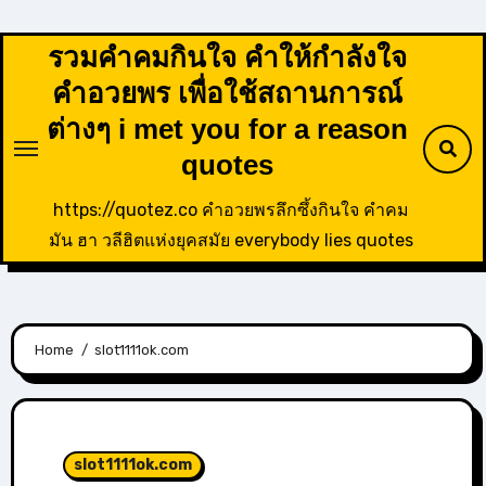
Skip
to
รวมคำคมกินใจ คำให้กำลังใจ
content
คำอวยพร เพื่อใช้สถานการณ์
ต่างๆ i met you for a reason
quotes
https://quotez.co คำอวยพรลึกซึ้งกินใจ คำคม
มัน ฮา วลีฮิตแห่งยุคสมัย everybody lies quotes
Home
slot1111ok.com
slot1111ok.com