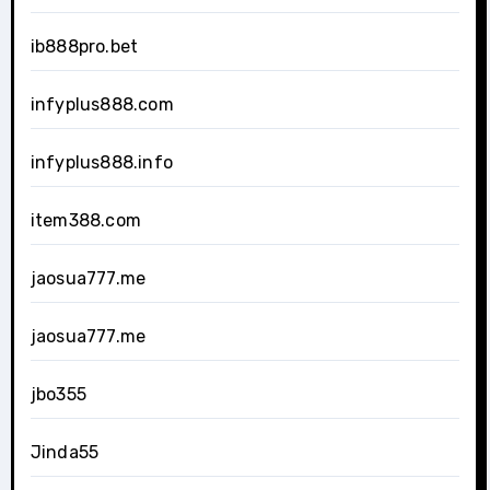
ib888pro.bet
infyplus888.com
infyplus888.info
item388.com
jaosua777.me
jaosua777.me
jbo355
Jinda55