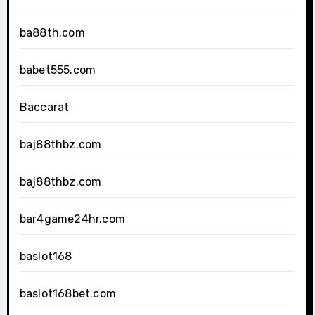
ba88th.com
babet555.com
Baccarat
baj88thbz.com
baj88thbz.com
bar4game24hr.com
baslot168
baslot168bet.com