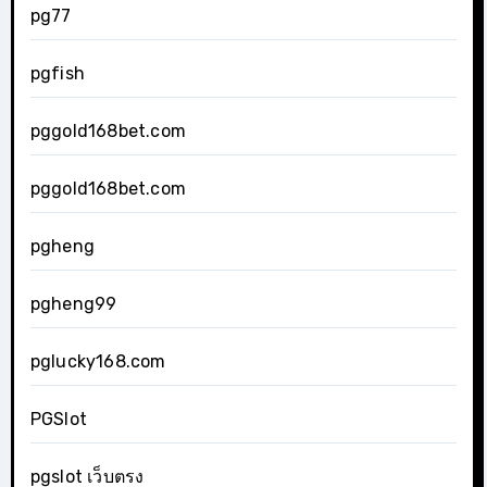
pg77
pgfish
pggold168bet.com
pggold168bet.com
pgheng
pgheng99
pglucky168.com
PGSlot
pgslot เว็บตรง