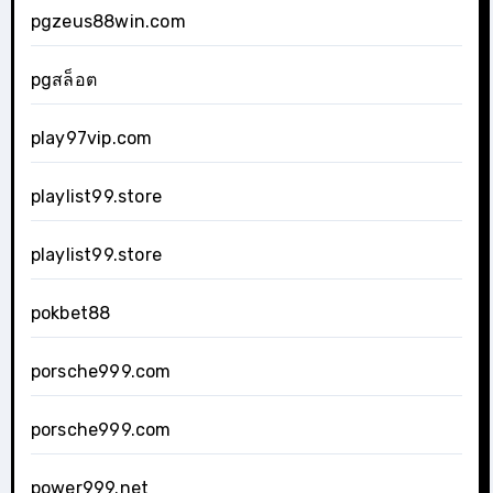
pgzeus88win.com
pgสล็อต
play97vip.com
playlist99.store
playlist99.store
pokbet88
porsche999.com
porsche999.com
power999.net