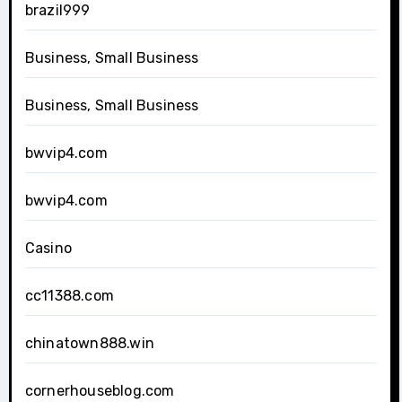
brazil999
Business, Small Business
Business, Small Business
bwvip4.com
bwvip4.com
Casino
cc11388.com
chinatown888.win
cornerhouseblog.com