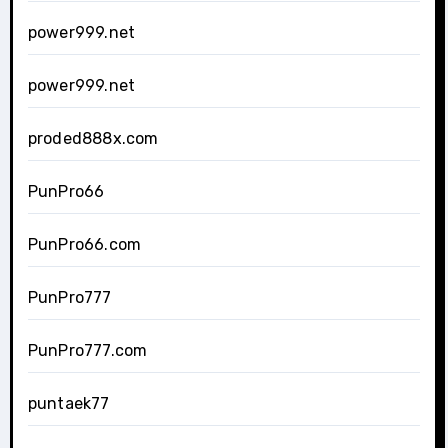
power999.net
power999.net
proded888x.com
PunPro66
PunPro66.com
PunPro777
PunPro777.com
puntaek77