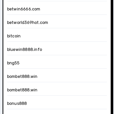
betwin6666.com
betworld369hot.com
bitcoin
bluewin8888.info
bng55
bombet888.win
bombet888.win
bonus888