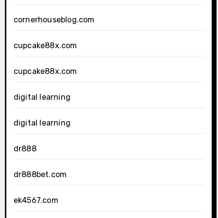
cornerhouseblog.com
cupcake88x.com
cupcake88x.com
digital learning
digital learning
dr888
dr888bet.com
ek4567.com