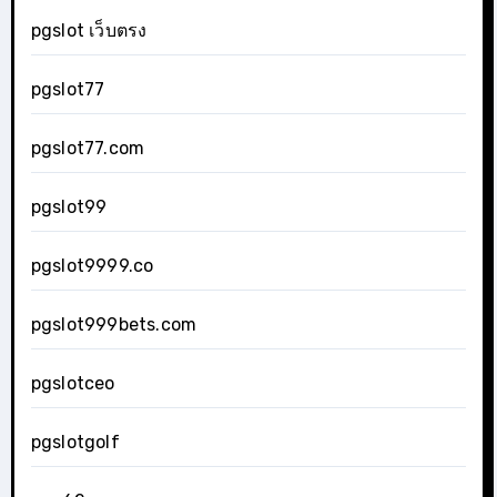
pgslot เว็บตรง
pgslot77
pgslot77.com
pgslot99
pgslot9999.co
pgslot999bets.com
pgslotceo
pgslotgolf