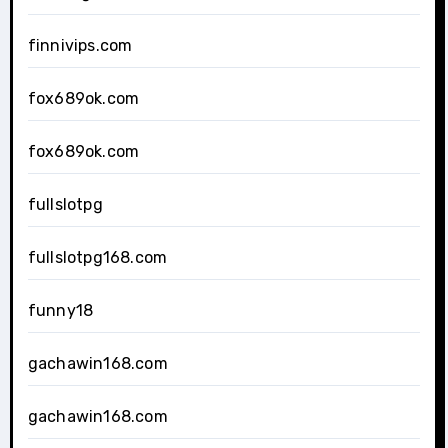
finnivips.com
fox689ok.com
fox689ok.com
fullslotpg
fullslotpg168.com
funny18
gachawin168.com
gachawin168.com