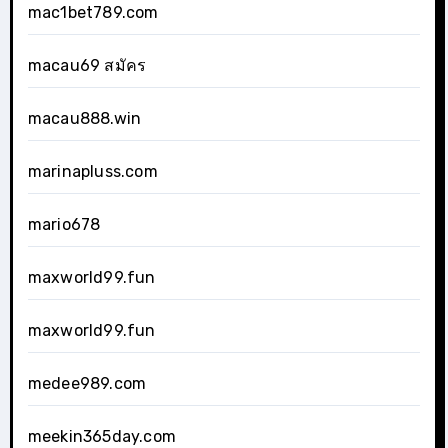
mac1bet789.com
macau69 สมัคร
macau888.win
marinapluss.com
mario678
maxworld99.fun
maxworld99.fun
medee989.com
meekin365day.com