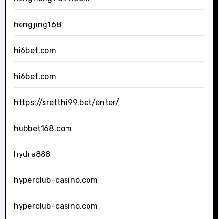
hengjing168
hi6bet.com
hi6bet.com
https://sretthi99.bet/enter/
hubbet168.com
hydra888
hyperclub-casino.com
hyperclub-casino.com