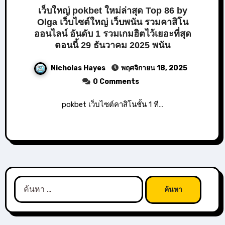
เว็บใหญ่ pokbet ใหม่ล่าสุด Top 86 by
Olga เว็บไซต์ใหญ่ เว็บพนัน รวมคาสิโน
ออนไลน์ อันดับ 1 รวมเกมฮิตไว้เยอะที่สุด
ตอนนี้ 29 ธันวาคม 2025 พนัน
Nicholas Hayes
พฤศจิกายน 18, 2025
0 Comments
pokbet เว็บไซต์คาสิโนชั้น 1 ที…
ค้นหา
สำหรับ: