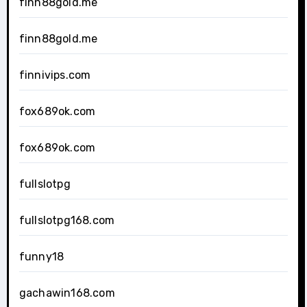
finn88gold.me
finn88gold.me
finnivips.com
fox689ok.com
fox689ok.com
fullslotpg
fullslotpg168.com
funny18
gachawin168.com