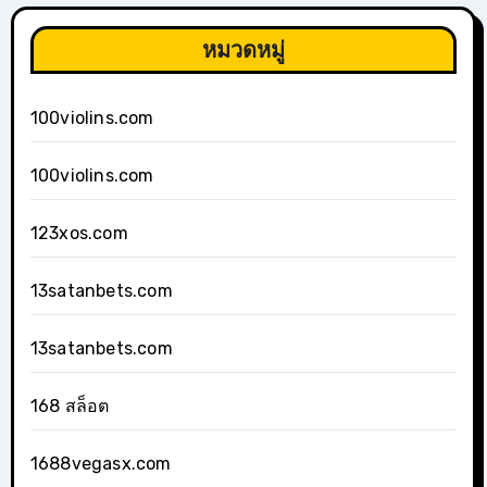
หมวดหมู่
100violins.com
100violins.com
123xos.com
13satanbets.com
13satanbets.com
168 สล็อต
1688vegasx.com