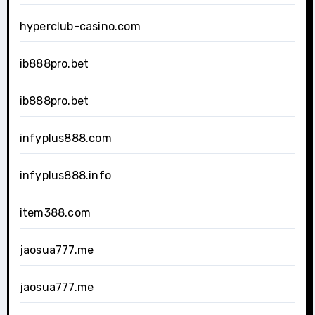
hyperclub-casino.com
ib888pro.bet
ib888pro.bet
infyplus888.com
infyplus888.info
item388.com
jaosua777.me
jaosua777.me