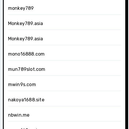
monkey789
Monkey789.asia
Monkey789.asia
mono16888.com
mun789slot.com
mwin9s.com
nakoya1688.site
nbwin.me