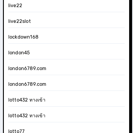
live22
live22slot
lockdown168
london45
london6789.com
london6789.com
lotto432 ทางเข้า
lotto432 ทางเข้า
lotto77