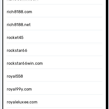
rich8188.com
rich8188.net
rocket45
rockstar66
rockstar66win.com
royal558
royal99y.com
royaleluxee.com