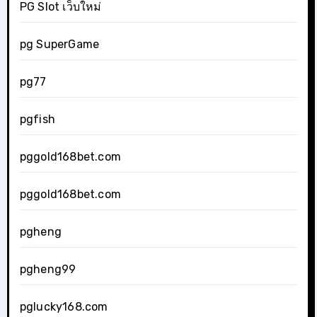
PG Slot เว็บใหม่
pg SuperGame
pg77
pgfish
pggold168bet.com
pggold168bet.com
pgheng
pgheng99
pglucky168.com