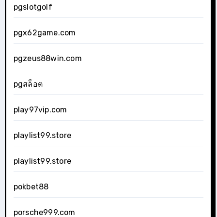
pgslotgolf
pgx62game.com
pgzeus88win.com
pgสล็อต
play97vip.com
playlist99.store
playlist99.store
pokbet88
porsche999.com