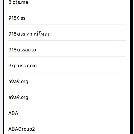
8lots.me
918Kiss
918kiss ดาวน์โหลด
918kissauto
9kpluss.com
a9a9.org
a9a9.org
ABA
ABAGroup2