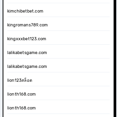
kimchibetbet.com
kingromans789.com
kingxxxbet123.com
lalikabetsgame.com
lalikabetsgame.com
lion123สล็อต
lionth168.com
lionth168.com