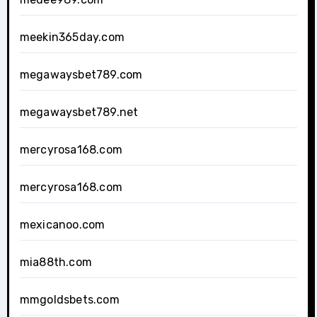
meekin365day.com
megawaysbet789.com
megawaysbet789.net
mercyrosa168.com
mercyrosa168.com
mexicanoo.com
mia88th.com
mmgoldsbets.com