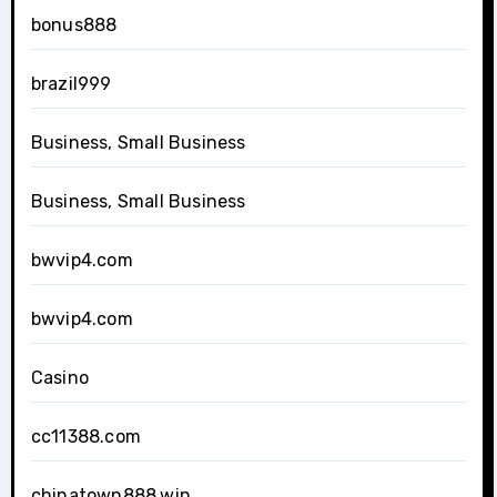
bonus888
brazil999
Business, Small Business
Business, Small Business
bwvip4.com
bwvip4.com
Casino
cc11388.com
chinatown888.win