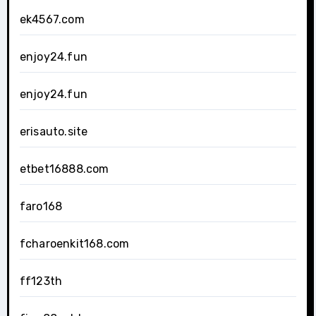
ek4567.com
enjoy24.fun
enjoy24.fun
erisauto.site
etbet16888.com
faro168
fcharoenkit168.com
ff123th