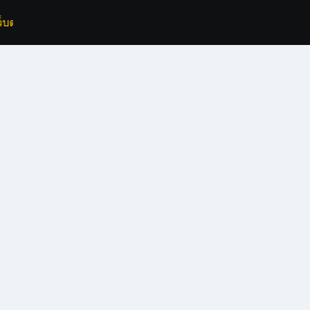
tem168e.com 6 September 2026 สล็อตเว็บตรง เว็บเดียวครบ ทั้งสล็