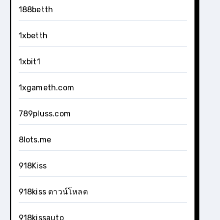
188betth
1xbetth
1xbit1
1xgameth.com
789pluss.com
8lots.me
918Kiss
918kiss ดาวน์โหลด
918kissauto