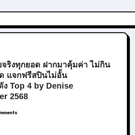
จริงทุกยอด ฝากมาคุ้มค่า ไม่กิน
ด แจกฟรีสปินไม่อั้น
ัง Top 4 by Denise
er 2568
omments