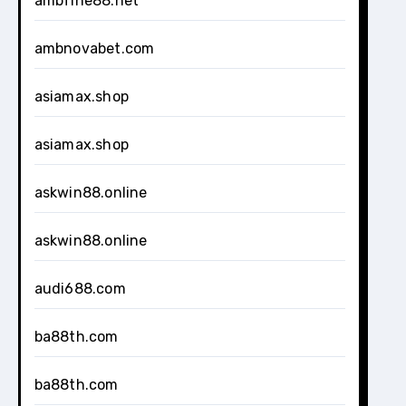
ambfine88.net
ambnovabet.com
asiamax.shop
asiamax.shop
askwin88.online
askwin88.online
audi688.com
ba88th.com
ba88th.com