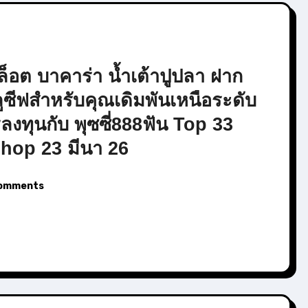
็อต บาคาร่า น้ำเต้าปูปลา ฝาก
ลูซีฟสำหรับคุณเดิมพันเหนือระดับ
รลงทุนกับ พุซซี่888ฟัน Top 33
hop 23 มีนา 26
omments