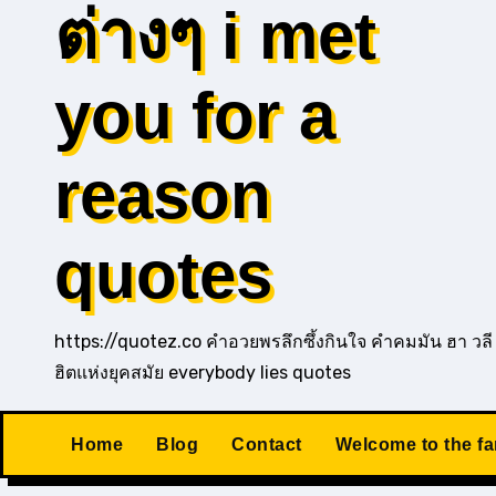
ต่างๆ i met
you for a
reason
quotes
https://quotez.co คำอวยพรลึกซึ้งกินใจ คำคมมัน ฮา วลี
ฮิตแห่งยุคสมัย everybody lies quotes
Home
Blog
Contact
Welcome to the fa