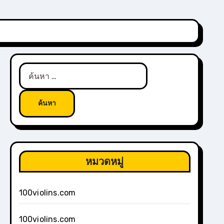
ค้นหา
สำหรับ:
หมวดหมู่
100violins.com
100violins.com