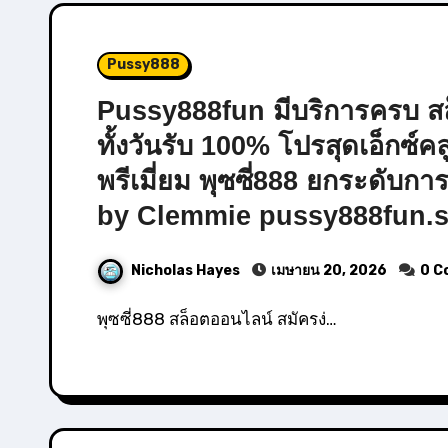
Pussy888
Pussy888fun มีบริการครบ สล
ทั้งวันรับ 100% โปรสุดเอ็กซ์ค
พรีเมี่ยม พุซซี่888 ยกระดับกา
by Clemmie pussy888fun.s
Nicholas Hayes
เมษายน 20, 2026
0 C
พุซซี่888 สล็อตออนไลน์ สมัครง่…