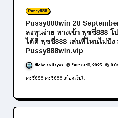
Pussy888
Pussy888win 28 September 2
ลงทุนง่าย ทางเข้า พุซซี่888 
ได้ดี พุซซี่888 เล่นที่ไหนไม่ปั
Pussy888win.vip
Nicholas Hayes
กันยายน 10, 2025
0 C
พุซซี่888 พุซซี่888 สล็อตเว็บไ…