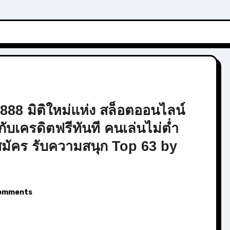
888 มิติใหม่แห่ง สล็อตออนไลน์
บเครดิตฟรีทันที คนเล่นไม่ต่ำ
มัคร รับความสนุก Top 63 by
omments