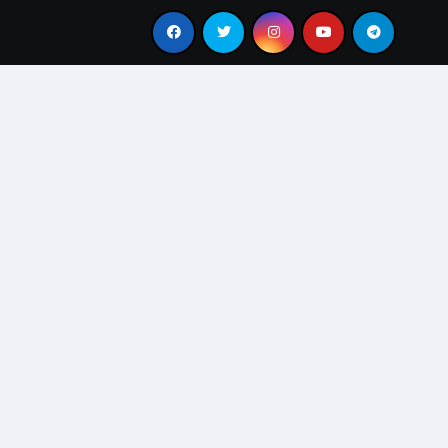
อตและบาคาร่า ฝากนี้เกินคุ้มรับทุนฟรี 100 เล่นลื่น ไม่มีสะดุด ค