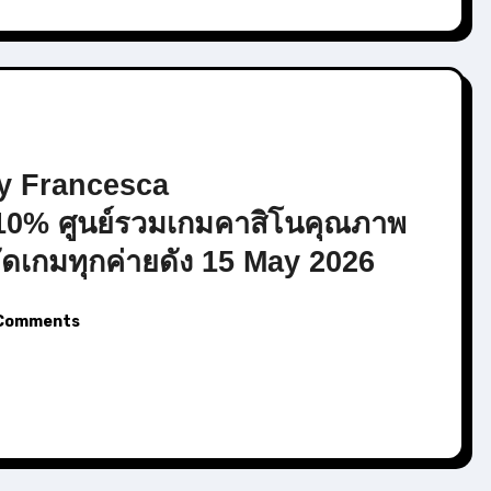
 by Francesca
10% ศูนย์รวมเกมคาสิโนคุณภาพ
ัดเกมทุกค่ายดัง 15 May 2026
Comments