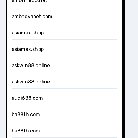
ambfine88.net
ambnovabet.com
asiamax.shop
asiamax.shop
askwin88.online
askwin88.online
audi688.com
ba88th.com
ba88th.com