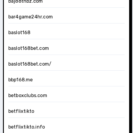
baj88thbz.com
bar4game24hr.com
baslot168
baslot168bet.com
baslot168bet.com/
bbp168.me
betboxclubs.com
betflixtikto
betflixtikto.info