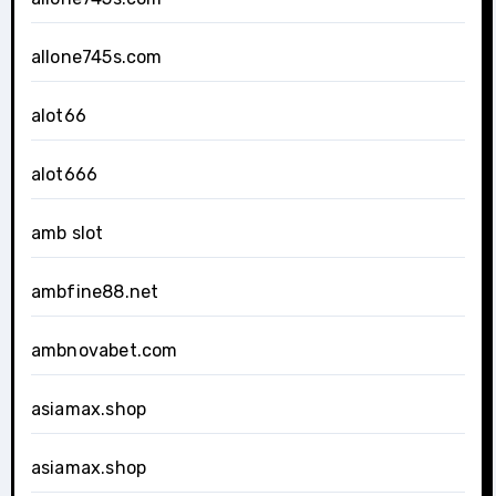
allone745s.com
alot66
alot666
amb slot
ambfine88.net
ambnovabet.com
asiamax.shop
asiamax.shop