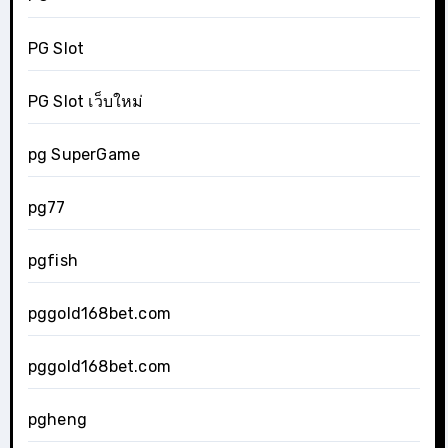
PG Slot
PG Slot เว็บใหม่
pg SuperGame
pg77
pgfish
pggold168bet.com
pggold168bet.com
pgheng