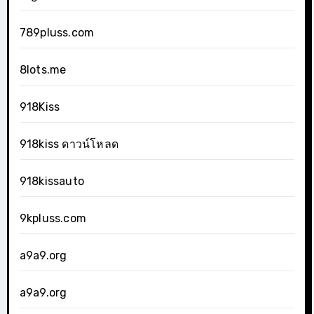
789pluss.com
8lots.me
918Kiss
918kiss ดาวน์โหลด
918kissauto
9kpluss.com
a9a9.org
a9a9.org