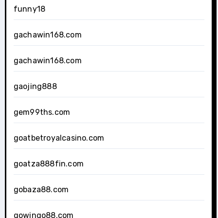
funny18
gachawin168.com
gachawin168.com
gaojing888
gem99ths.com
goatbetroyalcasino.com
goatza888fin.com
gobaza88.com
gowingo88.com