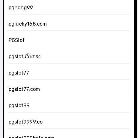
pgheng99
pglucky168.com
PGSlot
pgslot เว็บตรง
pgslot77
pgslot77.com
pgslot99
pgslot9999.co