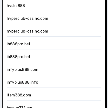
hydra888
hyperclub-casino.com
hyperclub-casino.com
ib888pro.bet
ib888pro.bet
infyplus888.com
infyplus888.info
item388.com
jaosua777.me