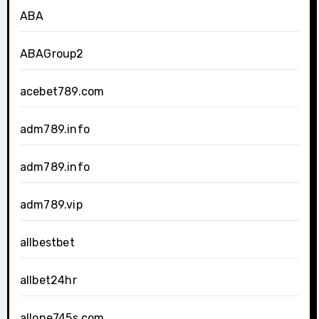
ABA
ABAGroup2
acebet789.com
adm789.info
adm789.info
adm789.vip
allbestbet
allbet24hr
allone745s.com