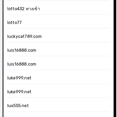
lotto432 ทางเข้า
lotto77
luckycat789.com
luis16888.com
luis16888.com
luke999.net
luke999.net
lux555.net