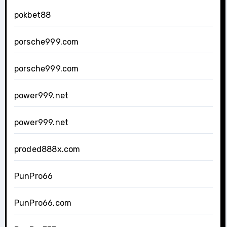
pokbet88
porsche999.com
porsche999.com
power999.net
power999.net
proded888x.com
PunPro66
PunPro66.com