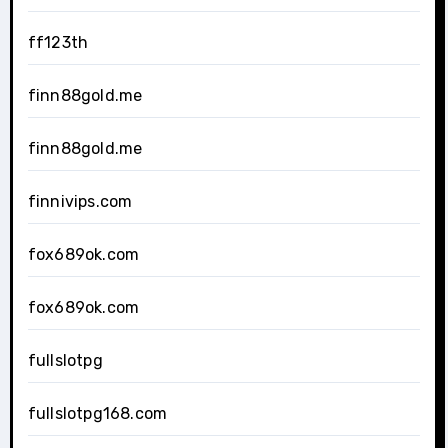
ff123th
finn88gold.me
finn88gold.me
finnivips.com
fox689ok.com
fox689ok.com
fullslotpg
fullslotpg168.com