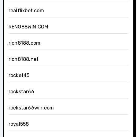
realflikbet.com
RENO88WIN.COM
rich8188.com
rich8188.net
rocket45
rockstar66
rockstar66win.com
royal558