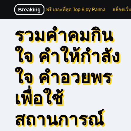
Skip
 แจก เครดิตฟรี เยอะที่สุด Top 8 by Palma
Breaking
สล็อตเว็บตรง Tan
to
content
รวมคำคมกิน
ใจ คำให้กำลัง
ใจ คำอวยพร
เพื่อใช้
สถานการณ์