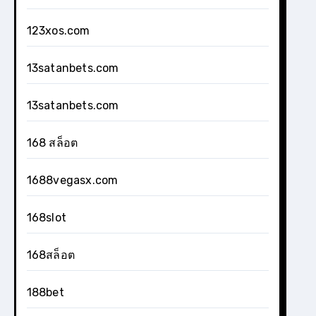
123xos.com
13satanbets.com
13satanbets.com
168 สล็อต
1688vegasx.com
168slot
168สล็อต
188bet