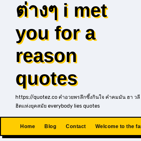
ต่างๆ i met
you for a
reason
quotes
https://quotez.co คำอวยพรลึกซึ้งกินใจ คำคมมัน ฮา วลี
ฮิตแห่งยุคสมัย everybody lies quotes
Home
Blog
Contact
Welcome to the fa