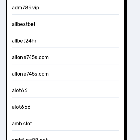
adm789.vip
allbestbet
allbet24hr
allone745s.com
allone745s.com
alot66
alot666
amb slot