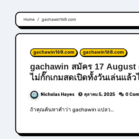
Home
gachawin168.com
gachawin168.com
gachawin168.com
gachawin สมัคร 17 August 
ไม่กั๊กเกมสดเปิดทั้งวันเล่นแล
Nicholas Hayes
ตุลาคม 5, 2025
0 Co
ถ้าคุณค้นหาคำว่า gachawin แปลว…