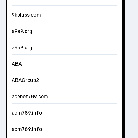
9kpluss.com
a9a9.org
a9a9.org
ABA
ABAGroup2
acebet789.com
adm789.info
adm789.info