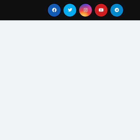
็อตและบาคาร่า ฝากนี้เกินคุ้มรับทุนฟรี 100 เล่นลื่น ไม่มีสะดุด 