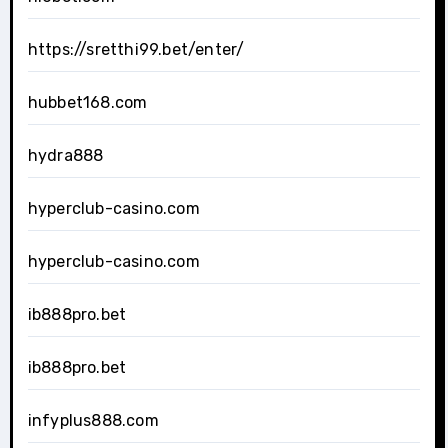
https://sretthi99.bet/enter/
hubbet168.com
hydra888
hyperclub-casino.com
hyperclub-casino.com
ib888pro.bet
ib888pro.bet
infyplus888.com