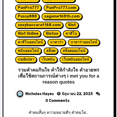
PunPro777
PunPro777.com
Pussy888
sagame168th.com
sexybaccarat168.com
Slot
Slot Online
Slotxo
คาสิโน
คาสิโนออนไลน์
บาคาร่า
บาคาร่าออนไลน์
พนันออนไลน์
สล็อต
สล็อตออนไลน์
เกมยิงปลา
เว็บพนัน
เว็บพนันออนไลน์
รวมคำคมกินใจ คำให้กำลังใจ คำอวยพร
เพื่อใช้สถานการณ์ต่างๆ i met you for a
reason quotes
Nicholas Hayes
มิถุนายน 22, 2023
0 Comments
คําคมสั้นๆ ความหมายดีๆ คําคมโด…