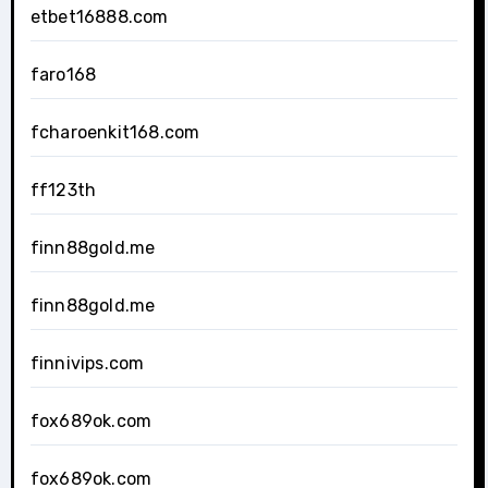
etbet16888.com
faro168
fcharoenkit168.com
ff123th
finn88gold.me
finn88gold.me
finnivips.com
fox689ok.com
fox689ok.com