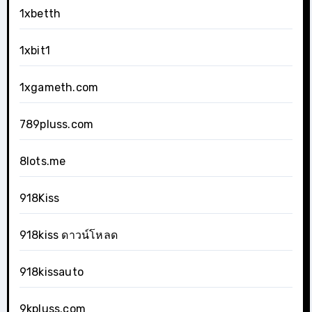
1xbetth
1xbit1
1xgameth.com
789pluss.com
8lots.me
918Kiss
918kiss ดาวน์โหลด
918kissauto
9kpluss.com