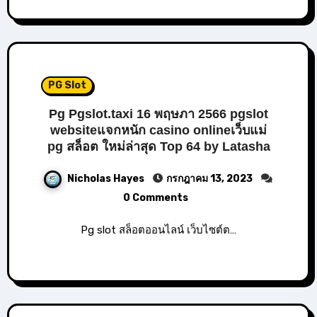
PG Slot
Pg Pgslot.taxi 16 พฤษภา 2566 pgslot
websiteแจกหนัก casino onlineเว็บแม่
pg สล็อต ใหม่ล่าสุด Top 64 by Latasha
Nicholas Hayes
กรกฎาคม 13, 2023
0 Comments
Pg slot สล็อตออนไลน์ เว็บไซต์ต…