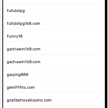
fullslotpg
fullslotpg168.com
funny18
gachawin168.com
gachawin168.com
gaojing888
gem99ths.com
goatbetroyalcasino.com