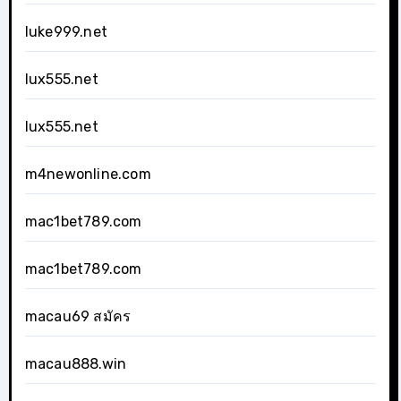
luke999.net
lux555.net
lux555.net
m4newonline.com
mac1bet789.com
mac1bet789.com
macau69 สมัคร
macau888.win