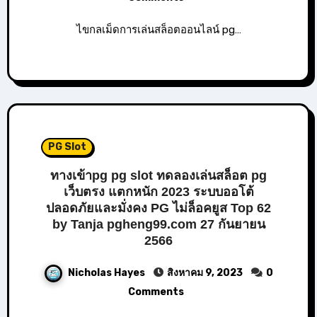
ไขกลเม็ดการเล่นสล็อตออนไลน์ pg…
PG Slot
ทางเข้าpg pg slot ทดลองเล่นสล็อต pg
เว็บตรง แตกหนัก 2023 ระบบออโต้
ปลอดภัยและมั่งคง PG ไม่ล็อคยูส Top 62
by Tanja pgheng99.com 27 กันยายน
2566
Nicholas Hayes
สิงหาคม 9, 2023
0
Comments