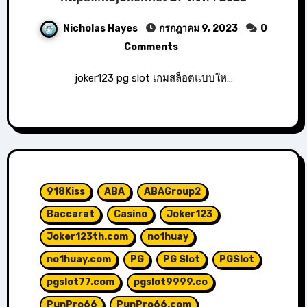
Nicholas Hayes
กรกฎาคม 9, 2023
0
Comments
joker123 pg slot เกมสล็อตแบบให…
918Kiss
ABA
ABAGroup2
Baccarat
Casino
Joker123
Joker123th.com
no1huay
no1huay.com
PG
PG Slot
PGSlot
pgslot77.com
pgslot9999.co
PunPro66
PunPro66.com