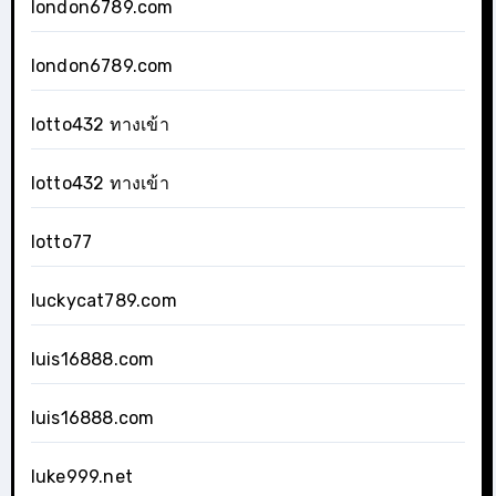
london6789.com
london6789.com
lotto432 ทางเข้า
lotto432 ทางเข้า
lotto77
luckycat789.com
luis16888.com
luis16888.com
luke999.net