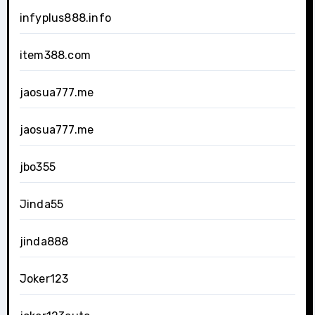
infyplus888.info
item388.com
jaosua777.me
jaosua777.me
jbo355
Jinda55
jinda888
Joker123