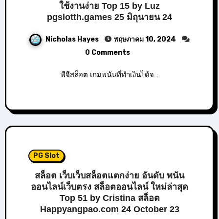
ใช้งานง่าย Top 15 by Luz
pgslotth.games 25 มิถุนายน 24
Nicholas Hayes
พฤษภาคม 10, 2024
0 Comments
พีจีสล็อต เกมพนันที่ทำเงินได้จ…
PG Slot
สล็อต เว็บเว็บสล็อตแตกง่าย อันดับ พนัน
ออนไลน์เว็บตรง สล็อตออนไลน์ ใหม่ล่าสุด
Top 51 by Cristina สล็อต
Happyangpao.com 24 October 23