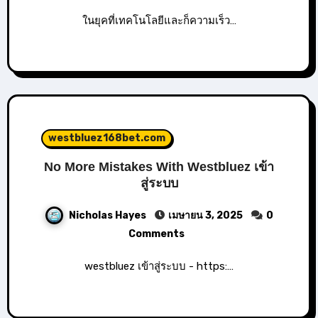
ในยุคที่เทคโนโลยีและก็ความเร็ว…
westbluez168bet.com
No More Mistakes With Westbluez เข้า
สู่ระบบ
Nicholas Hayes
เมษายน 3, 2025
0
Comments
westbluez เข้าสู่ระบบ - https:…