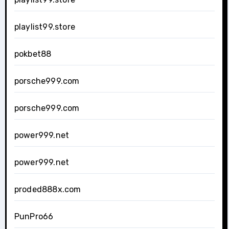
playlist99.store
pokbet88
porsche999.com
porsche999.com
power999.net
power999.net
proded888x.com
PunPro66