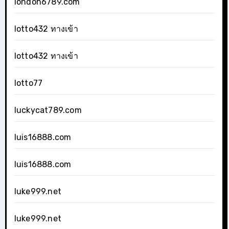
london6789.com
lotto432 ทางเข้า
lotto432 ทางเข้า
lotto77
luckycat789.com
luis16888.com
luis16888.com
luke999.net
luke999.net