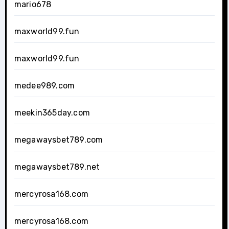
mario678
maxworld99.fun
maxworld99.fun
medee989.com
meekin365day.com
megawaysbet789.com
megawaysbet789.net
mercyrosa168.com
mercyrosa168.com