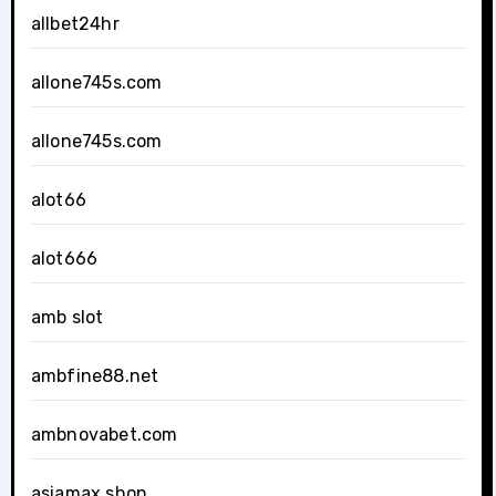
allbet24hr
allone745s.com
allone745s.com
alot66
alot666
amb slot
ambfine88.net
ambnovabet.com
asiamax.shop