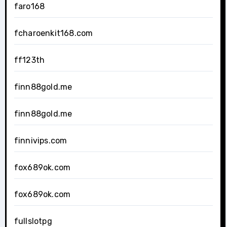
faro168
fcharoenkit168.com
ff123th
finn88gold.me
finn88gold.me
finnivips.com
fox689ok.com
fox689ok.com
fullslotpg