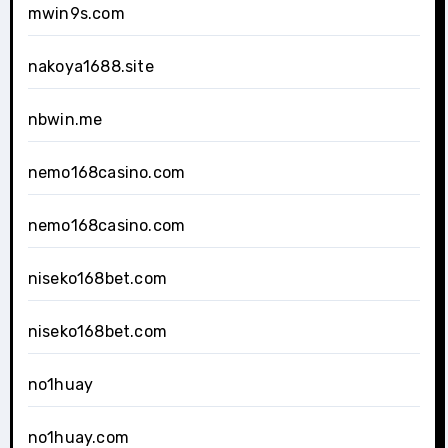
mwin9s.com
nakoya1688.site
nbwin.me
nemo168casino.com
nemo168casino.com
niseko168bet.com
niseko168bet.com
no1huay
no1huay.com