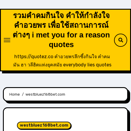
Skip
to
รวมคำคมกินใจ คำให้กำลังใจ
content
คำอวยพร เพื่อใช้สถานการณ์
ต่างๆ i met you for a reason
quotes
https://quotez.co คำอวยพรลึกซึ้งกินใจ คำคม
มัน ฮา วลีฮิตแห่งยุคสมัย everybody lies quotes
Home
westbluez168bet.com
westbluez168bet.com