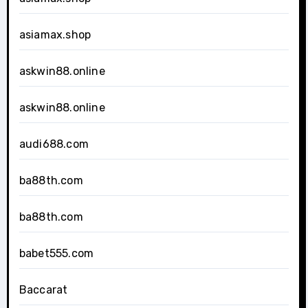
asiamax.shop
askwin88.online
askwin88.online
audi688.com
ba88th.com
ba88th.com
babet555.com
Baccarat