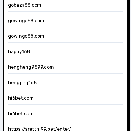
gobaza88.com
gowingo88.com
gowingo88.com
happy168
hengheng9899.com
hengjing168
hi6bet.com
hi6bet.com
https://sretthi99.bet/enter/