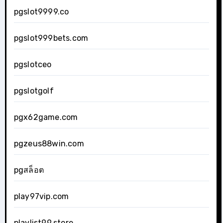
pgslot9999.co
pgslot999bets.com
pgslotceo
pgslotgolf
pgx62game.com
pgzeus88win.com
pgสล็อต
play97vip.com
playlist99.store