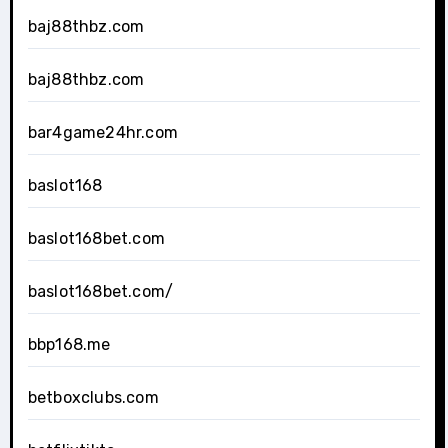
baj88thbz.com
baj88thbz.com
bar4game24hr.com
baslot168
baslot168bet.com
baslot168bet.com/
bbp168.me
betboxclubs.com