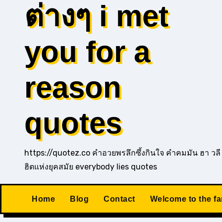
ต่างๆ i met
you for a
reason
quotes
https://quotez.co คำอวยพรลึกซึ้งกินใจ คำคมมัน ฮา วลี
ฮิตแห่งยุคสมัย everybody lies quotes
Home
Blog
Contact
Welcome to the fa