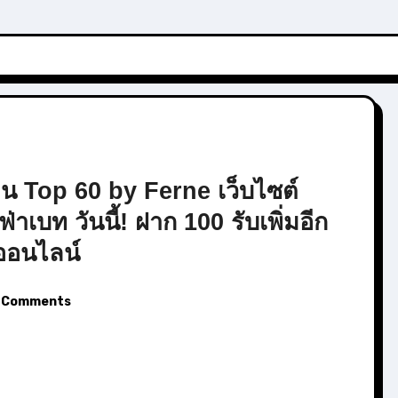
ล่น Top 60 by Ferne เว็บไซต์
เบท วันนี้! ฝาก 100 รับเพิ่มอีก
ออนไลน์
 Comments