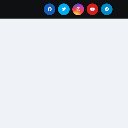
อตและบาคาร่า ฝากนี้เกินคุ้มรับทุนฟรี 100 เล่นลื่น ไม่มีสะดุด ค