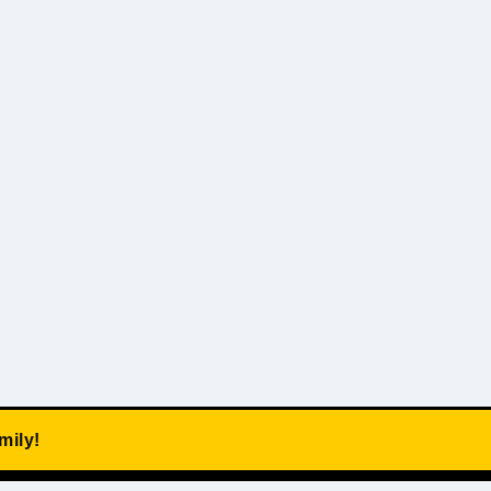
mily!