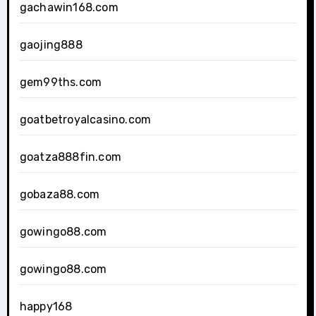
gachawin168.com
gaojing888
gem99ths.com
goatbetroyalcasino.com
goatza888fin.com
gobaza88.com
gowingo88.com
gowingo88.com
happy168