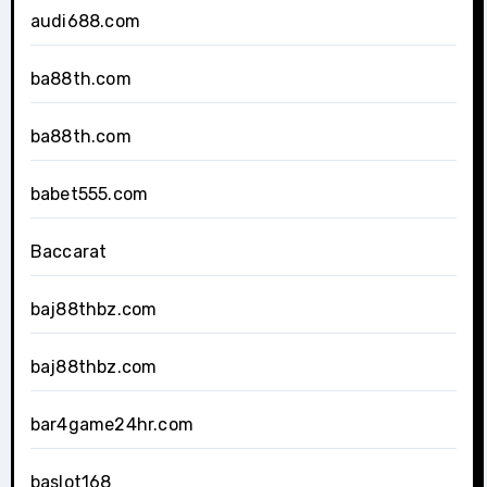
audi688.com
ba88th.com
ba88th.com
babet555.com
Baccarat
baj88thbz.com
baj88thbz.com
bar4game24hr.com
baslot168