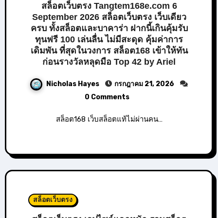
สล็อตเว็บตรง Tangtem168e.com 6
September 2026 สล็อตเว็บตรง เว็บเดียว
ครบ ทั้งสล็อตและบาคาร่า ฝากนี้เกินคุ้มรับ
ทุนฟรี 100 เล่นลื่น ไม่มีสะดุด คุ้มค่าการ
เดิมพัน ที่สุดในวงการ สล็อต168 เข้าให้ทัน
ก่อนรางวัลหลุดมือ Top 42 by Ariel
Nicholas Hayes
กรกฎาคม 21, 2026
0 Comments
สล็อต168 เว็บสล็อตแท้ไม่ผ่านคน…
สล็อตเว็บตรง