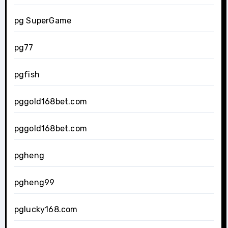
pg SuperGame
pg77
pgfish
pggold168bet.com
pggold168bet.com
pgheng
pgheng99
pglucky168.com