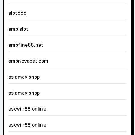
alot666
amb slot
ambfine88.net
ambnovabet.com
asiamax.shop
asiamax.shop
askwin88.online
askwin88.online