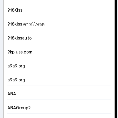
918Kiss
918kiss ดาวน์โหลด
918kissauto
9kpluss.com
a9a9.org
a9a9.org
ABA
ABAGroup2