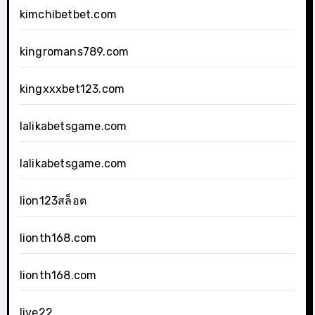
kimchibetbet.com
kingromans789.com
kingxxxbet123.com
lalikabetsgame.com
lalikabetsgame.com
lion123สล็อต
lionth168.com
lionth168.com
live22