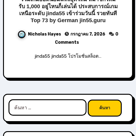
รับ 1,000 อยู่ไหนก็เล่นได้ ประสบการณ์เกม
เหนือระดับ jinda55 เข้าร่วมวันนี้ รวยทันที
Top 73 by German jin55.guru
Nicholas Hayes
กรกฎาคม 7, 2026
0
Comments
jinda55 jinda55 โปรโมชั่นสล็อต…
ค้นหา
สำหรับ: