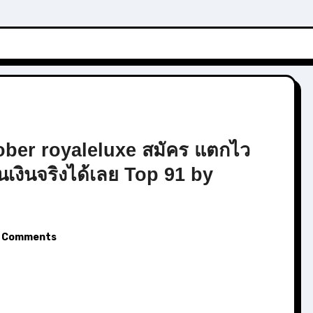
tober royaleluxe สมัคร แตกไว
นเงินจริงได้เลย Top 91 by
 Comments