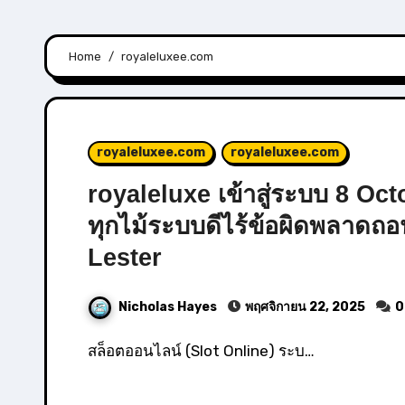
Home
royaleluxee.com
royaleluxee.com
royaleluxee.com
royaleluxe เข้าสู่ระบบ 8 Oc
ทุกไม้ระบบดีไร้ข้อผิดพลาดถอ
Lester
Nicholas Hayes
พฤศจิกายน 22, 2025
0
สล็อตออนไลน์ (Slot Online) ระบ…