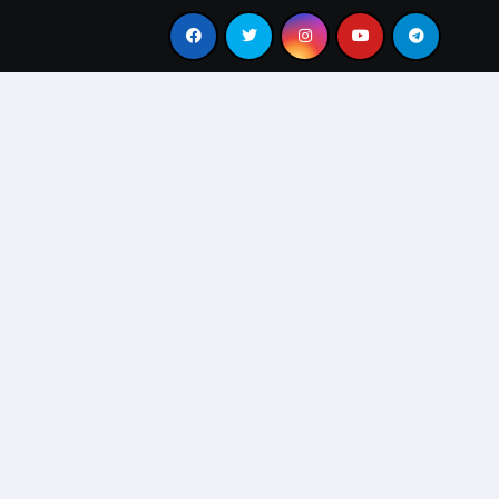
อตและบาคาร่า ฝากนี้เกินคุ้มรับทุนฟรี 100 เล่นลื่น ไม่มีสะดุด ค