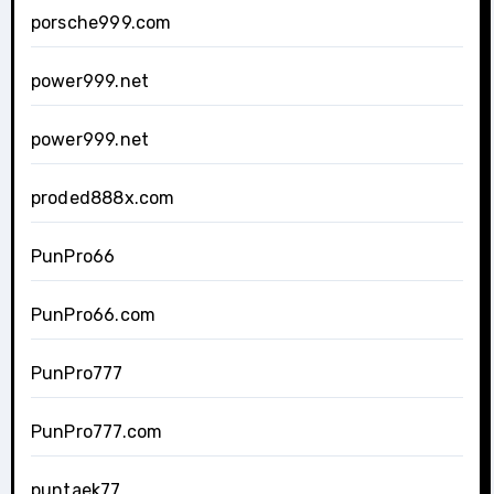
porsche999.com
power999.net
power999.net
proded888x.com
PunPro66
PunPro66.com
PunPro777
PunPro777.com
puntaek77