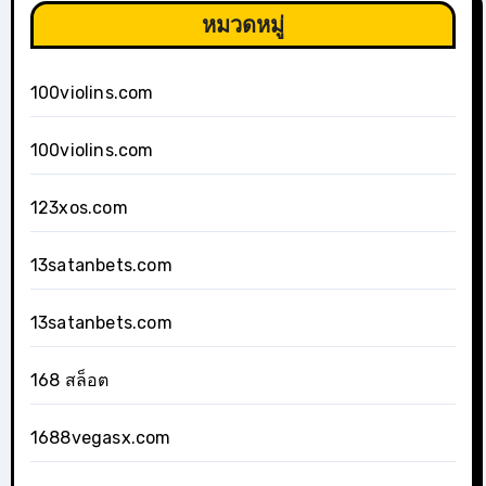
หมวดหมู่
100violins.com
100violins.com
123xos.com
13satanbets.com
13satanbets.com
168 สล็อต
1688vegasx.com