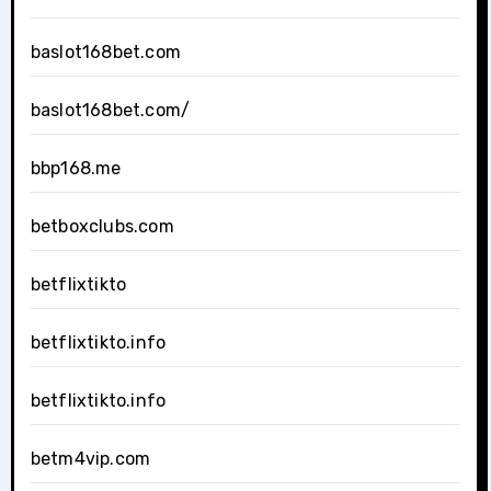
baslot168bet.com
baslot168bet.com/
bbp168.me
betboxclubs.com
betflixtikto
betflixtikto.info
betflixtikto.info
betm4vip.com