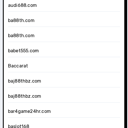
audi688.com
ba88th.com
ba88th.com
babet555.com
Baccarat
baj88thbz.com
baj88thbz.com
bar4game24hr.com
baslot168