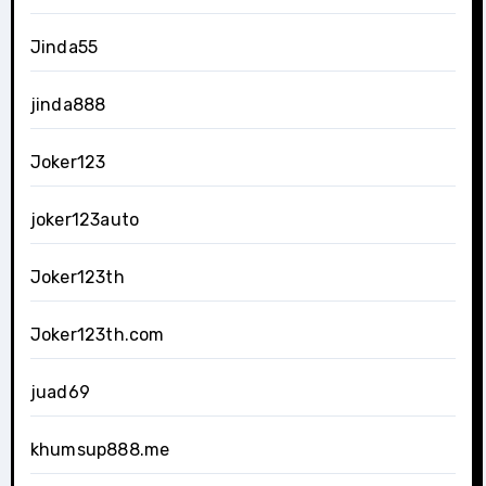
Jinda55
jinda888
Joker123
joker123auto
Joker123th
Joker123th.com
juad69
khumsup888.me