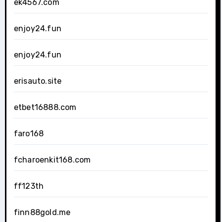
ek4567.com
enjoy24.fun
enjoy24.fun
erisauto.site
etbet16888.com
faro168
fcharoenkit168.com
ff123th
finn88gold.me