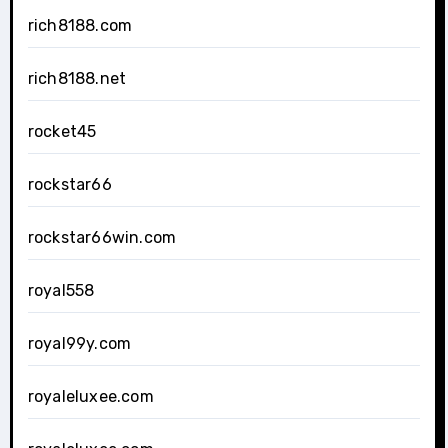
rich8188.com
rich8188.net
rocket45
rockstar66
rockstar66win.com
royal558
royal99y.com
royaleluxee.com