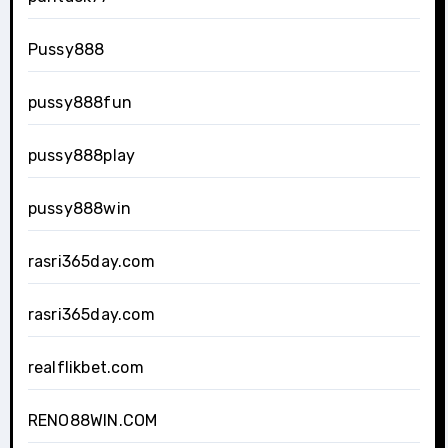
Pussy888
pussy888fun
pussy888play
pussy888win
rasri365day.com
rasri365day.com
realflikbet.com
RENO88WIN.COM