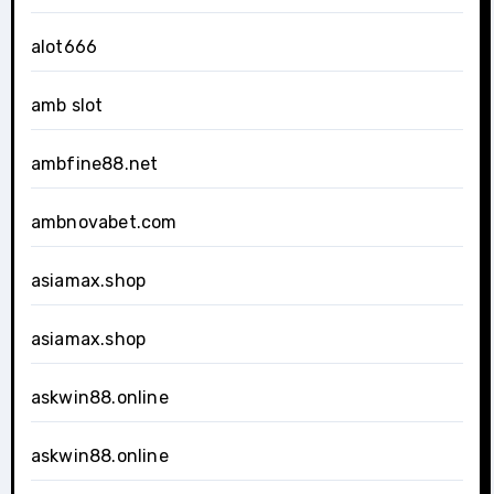
alot666
amb slot
ambfine88.net
ambnovabet.com
asiamax.shop
asiamax.shop
askwin88.online
askwin88.online