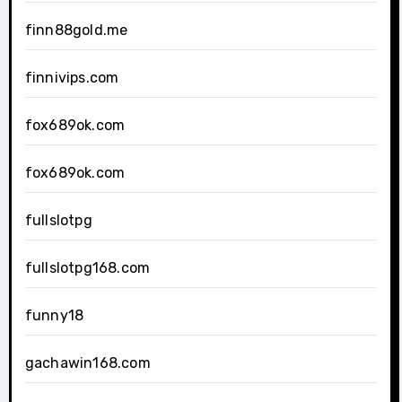
finn88gold.me
finnivips.com
fox689ok.com
fox689ok.com
fullslotpg
fullslotpg168.com
funny18
gachawin168.com