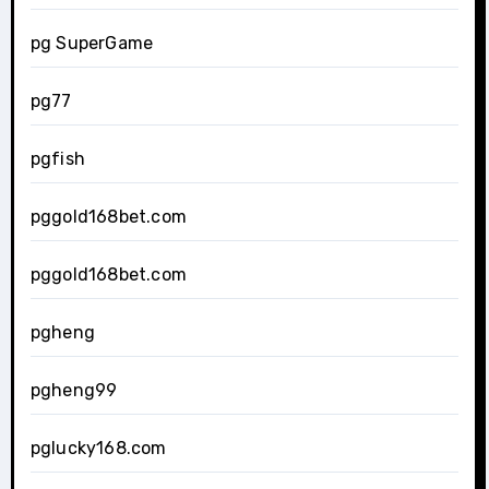
pg SuperGame
pg77
pgfish
pggold168bet.com
pggold168bet.com
pgheng
pgheng99
pglucky168.com