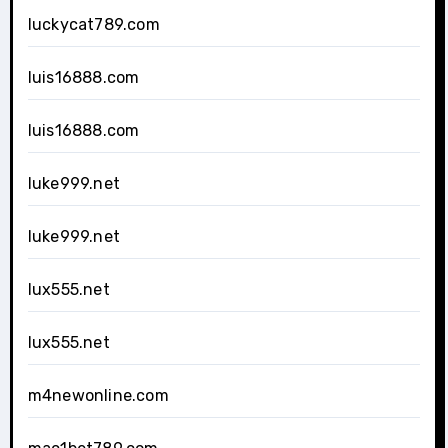
luckycat789.com
luis16888.com
luis16888.com
luke999.net
luke999.net
lux555.net
lux555.net
m4newonline.com