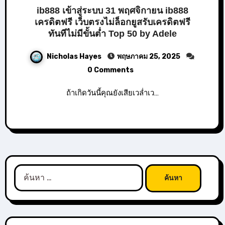
ib888 เข้าสู่ระบบ 31 พฤศจิกายน ib888
เครดิตฟรี เว็บตรงไม่ล็อกยูสรับเครดิตฟรี
ทันทีไม่มีขั้นต่ำ Top 50 by Adele
Nicholas Hayes
พฤษภาคม 25, 2025
0 Comments
ถ้าเกิดวันนี้คุณยังเสียเวล่ำเว…
ค้นหา
สำหรับ: