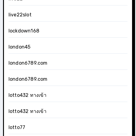
live22slot
lockdown168
london45
london6789.com
london6789.com
lotto432 ทางเข้า
lotto432 ทางเข้า
lotto77