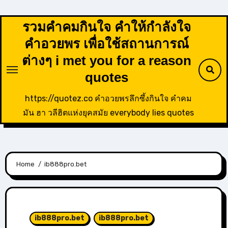
Skip
to
รวมคำคมกินใจ คำให้กำลังใจ
content
คำอวยพร เพื่อใช้สถานการณ์
ต่างๆ i met you for a reason
quotes
https://quotez.co คำอวยพรลึกซึ้งกินใจ คำคม
มัน ฮา วลีฮิตแห่งยุคสมัย everybody lies quotes
Home
ib888pro.bet
ib888pro.bet
ib888pro.bet