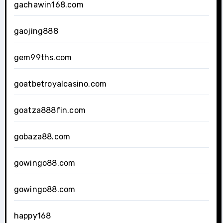
gachawin168.com
gaojing888
gem99ths.com
goatbetroyalcasino.com
goatza888fin.com
gobaza88.com
gowingo88.com
gowingo88.com
happy168