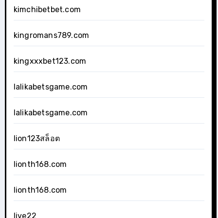
kimchibetbet.com
kingromans789.com
kingxxxbet123.com
lalikabetsgame.com
lalikabetsgame.com
lion123สล็อต
lionth168.com
lionth168.com
live22