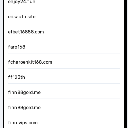
enjoy24.fun
erisauto.site
etbet16888.com
faro168
fcharoenkit168.com
ff123th
finn88gold.me
finn88gold.me
finnivips.com