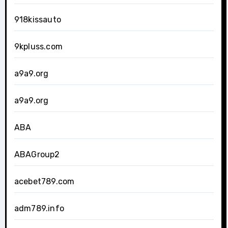
918kissauto
9kpluss.com
a9a9.org
a9a9.org
ABA
ABAGroup2
acebet789.com
adm789.info