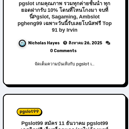
pgslot เกมคุณภาพ รวมทุกค่ายชั้นนำ ทุก
ยอดฝากรับ 10% โดนที่ไหนโกงมา จบที่
นี่Pgslot, Sagaming, Ambslot
pgheng99 เฉพาะวันนี้รับเลยโบนัสฟรี Top
91 by Irvin
Nicholas Hayes
สิงหาคม 26, 2025
0 Comments
จัดเต็มความบันเทิงกับ pgslot เ…
pgslot99
Pgslot99 สมัคร 11 ธันวาคม pgslot99