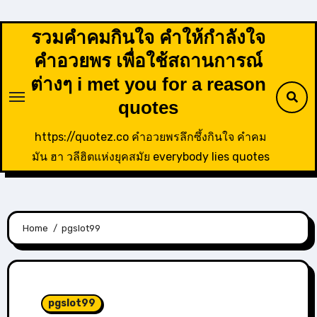
Skip
to
รวมคำคมกินใจ คำให้กำลังใจ
content
คำอวยพร เพื่อใช้สถานการณ์
ต่างๆ i met you for a reason
quotes
https://quotez.co คำอวยพรลึกซึ้งกินใจ คำคม
มัน ฮา วลีฮิตแห่งยุคสมัย everybody lies quotes
Home
pgslot99
pgslot99