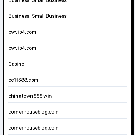
Business, Small Business
Business, Small Business
bwvip4.com
bwvip4.com
Casino
cc11388.com
chinatown888.win
cornerhouseblog.com
cornerhouseblog.com