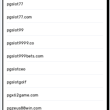
pgslot77
pgslot77.com
pgslot99
pgslot9999.co
pgslot999bets.com
pgslotceo
pgslotgolf
pgx62game.com
pgzeus88win.com