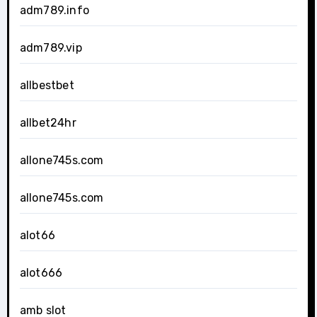
adm789.info
adm789.vip
allbestbet
allbet24hr
allone745s.com
allone745s.com
alot66
alot666
amb slot