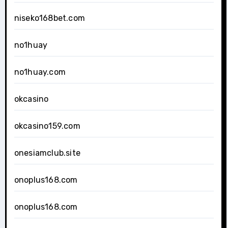
niseko168bet.com
no1huay
no1huay.com
okcasino
okcasino159.com
onesiamclub.site
onoplus168.com
onoplus168.com