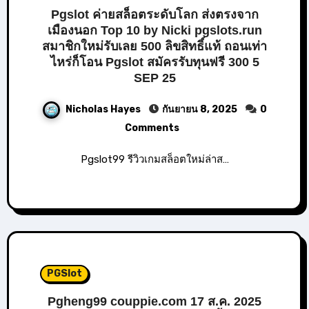
Pgslot ค่ายสล็อตระดับโลก ส่งตรงจาก
เมืองนอก Top 10 by Nicki pgslots.run
สมาชิกใหม่รับเลย 500 ลิขสิทธิ์แท้ ถอนเท่า
ไหร่ก็โอน Pgslot สมัครรับทุนฟรี 300 5
SEP 25
Nicholas Hayes
กันยายน 8, 2025
0
Comments
Pgslot99 รีวิวเกมสล็อตใหม่ล่าส…
PGSlot
Pgheng99 couppie.com 17 ส.ค. 2025