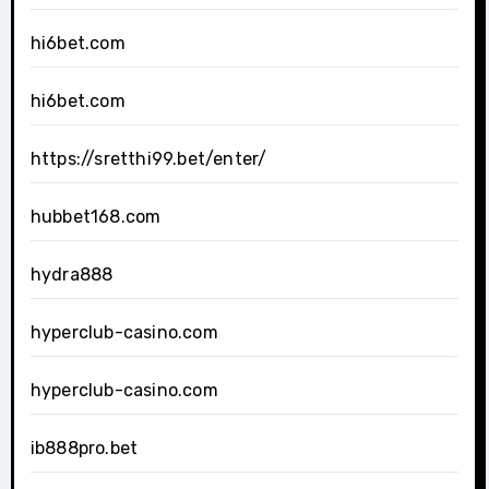
hi6bet.com
hi6bet.com
https://sretthi99.bet/enter/
hubbet168.com
hydra888
hyperclub-casino.com
hyperclub-casino.com
ib888pro.bet