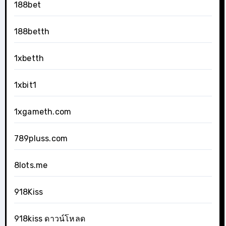
188bet
188betth
1xbetth
1xbit1
1xgameth.com
789pluss.com
8lots.me
918Kiss
918kiss ดาวน์โหลด