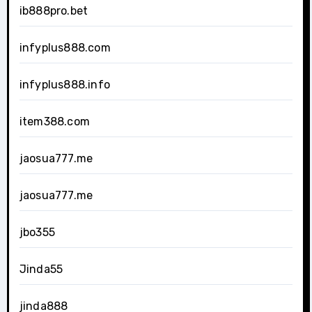
ib888pro.bet
infyplus888.com
infyplus888.info
item388.com
jaosua777.me
jaosua777.me
jbo355
Jinda55
jinda888