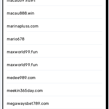
macau69 สมัคร
macau888.win
marinapluss.com
mario678
maxworld99.fun
maxworld99.fun
medee989.com
meekin365day.com
megawaysbet789.com