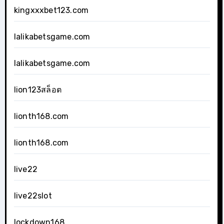
kingxxxbet123.com
lalikabetsgame.com
lalikabetsgame.com
lion123สล็อต
lionth168.com
lionth168.com
live22
live22slot
lockdown168