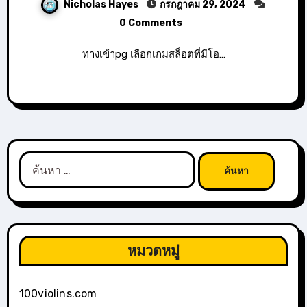
Nicholas Hayes
กรกฎาคม 29, 2024
0 Comments
ทางเข้าpg เลือกเกมสล็อตที่มีโอ…
ค้นหา
สำหรับ:
หมวดหมู่
100violins.com