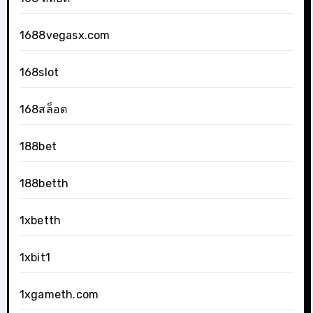
1688vegasx.com
168slot
168สล็อต
188bet
188betth
1xbetth
1xbit1
1xgameth.com