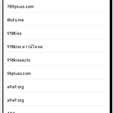
789pluss.com
8lots.me
918Kiss
918kiss ดาวน์โหลด
918kissauto
9kpluss.com
a9a9.org
a9a9.org