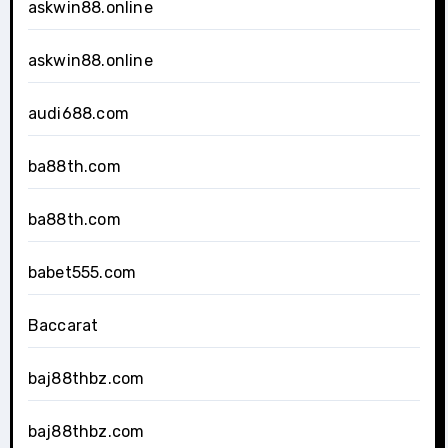
askwin88.online
askwin88.online
audi688.com
ba88th.com
ba88th.com
babet555.com
Baccarat
baj88thbz.com
baj88thbz.com