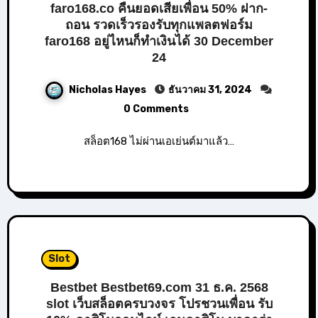
faro168.co คืนยอดเสียเพื่อน 50% ฝาก-
ถอน รวดเร็วรองรับทุกแพลตฟอร์ม
faro168 อยู่ไหนก็ทำเงินได้ 30 December
24
Nicholas Hayes
ธันวาคม 31, 2024
0 Comments
สล็อต168 ไม่ผ่านเอเย่นต์มาแล้ว…
Slot
Bestbet Bestbet69.com 31 ธ.ค. 2568
slot เว็บสล็อตครบวงจร โปรชวนเพื่อน รับ