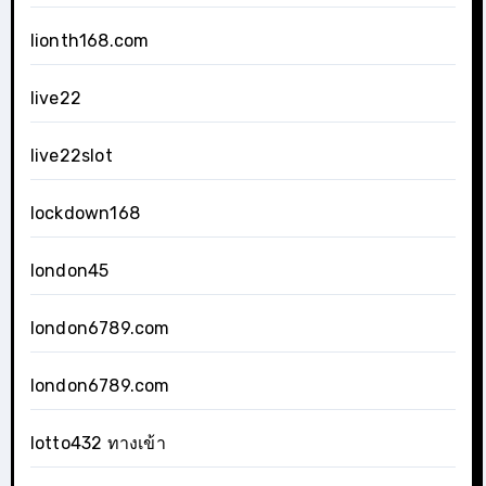
lionth168.com
live22
live22slot
lockdown168
london45
london6789.com
london6789.com
lotto432 ทางเข้า