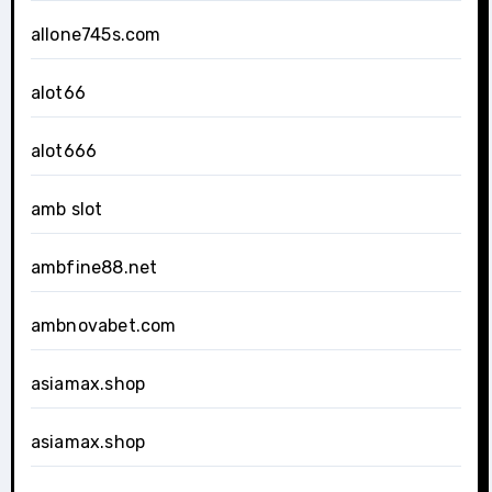
allone745s.com
alot66
alot666
amb slot
ambfine88.net
ambnovabet.com
asiamax.shop
asiamax.shop