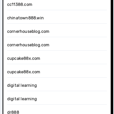
cc11388.com
chinatown888.win
cornerhouseblog.com
cornerhouseblog.com
cupcake88x.com
cupcake88x.com
digital learning
digital learning
dr888