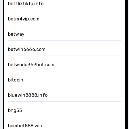
betflixtikto.info
betm4vip.com
betway
betwin6666.com
betworld369hot.com
bitcoin
bluewin8888.info
bng55
bombet888.win