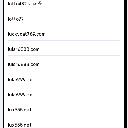
lotto432 ทางเข้า
lotto77
luckycat789.com
luis16888.com
luis16888.com
luke999.net
luke999.net
lux555.net
lux555.net