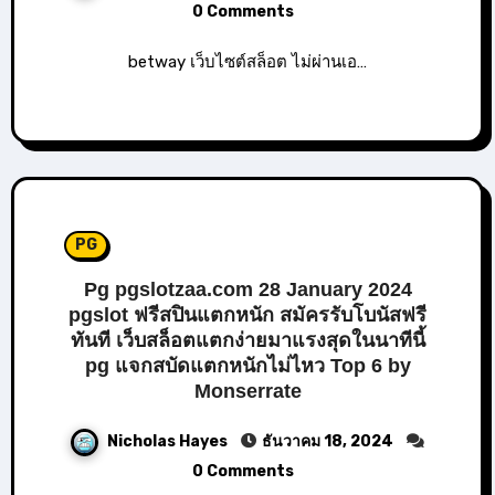
0 Comments
betway เว็บไซต์สล็อต ไม่ผ่านเอ…
PG
Pg pgslotzaa.com 28 January 2024
pgslot ฟรีสปินแตกหนัก สมัครรับโบนัสฟรี
ทันที เว็บสล็อตแตกง่ายมาแรงสุดในนาทีนี้
pg แจกสบัดแตกหนักไม่ไหว Top 6 by
Monserrate
Nicholas Hayes
ธันวาคม 18, 2024
0 Comments