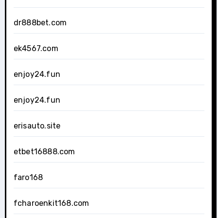
dr888bet.com
ek4567.com
enjoy24.fun
enjoy24.fun
erisauto.site
etbet16888.com
faro168
fcharoenkit168.com