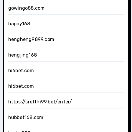
gowingo88.com
happy168
hengheng9899.com
hengjing168
hi6bet.com
hi6bet.com
https://sretthi99.bet/enter/
hubbet168.com