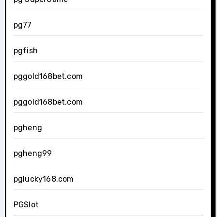
pg77
pgfish
pggold168bet.com
pggold168bet.com
pgheng
pgheng99
pglucky168.com
PGSlot