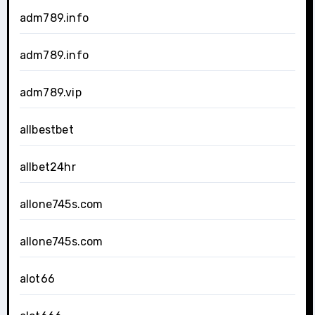
adm789.info
adm789.info
adm789.vip
allbestbet
allbet24hr
allone745s.com
allone745s.com
alot66