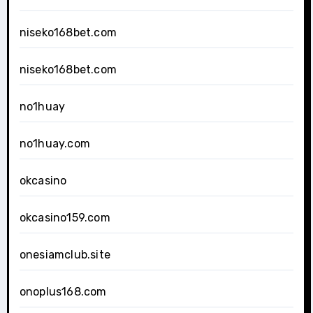
niseko168bet.com
niseko168bet.com
no1huay
no1huay.com
okcasino
okcasino159.com
onesiamclub.site
onoplus168.com