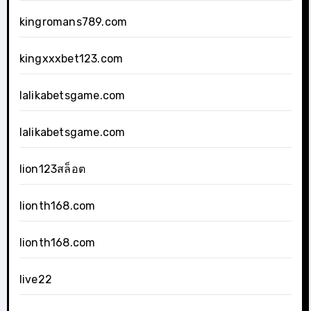
kingromans789.com
kingxxxbet123.com
lalikabetsgame.com
lalikabetsgame.com
lion123สล็อต
lionth168.com
lionth168.com
live22