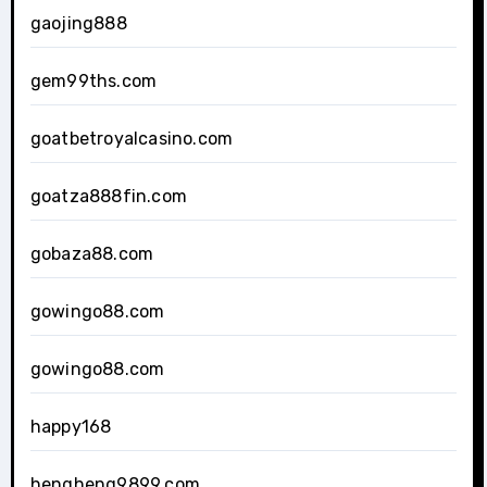
gaojing888
gem99ths.com
goatbetroyalcasino.com
goatza888fin.com
gobaza88.com
gowingo88.com
gowingo88.com
happy168
hengheng9899.com