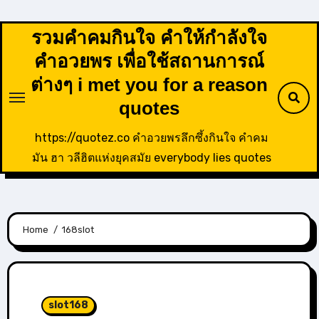
Skip
to
รวมคำคมกินใจ คำให้กำลังใจ
content
คำอวยพร เพื่อใช้สถานการณ์
ต่างๆ i met you for a reason
quotes
https://quotez.co คำอวยพรลึกซึ้งกินใจ คำคม
มัน ฮา วลีฮิตแห่งยุคสมัย everybody lies quotes
Home
168slot
slot168