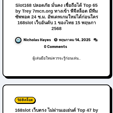
Slot168 ปลอดภัย มั่นคง เชื่อถือได้ Top 65
by Trey 7mcn.org ทางเข้า พีจีสล็อต มีทีม
ซัพพอต 24 ช.ม. อัพเดทเกมใหม่ได้ก่อนใคร
168slot เว็บอันดับ 1 ของไทย 15 พฤษภา
2568
Nicholas Hayes
พฤษภาคม 14, 2025
0 Comments
ผู้เล่นมือใหม่ควรจะรู้ก่อนเล่น…
168สล็อต
168slot เว็บตรง ไม่ผ่านเอเย่นต์ Top 47 by