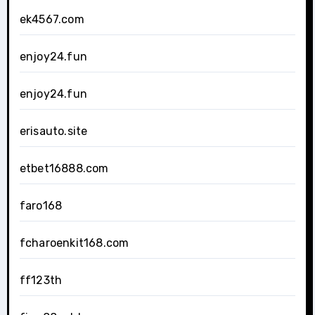
ek4567.com
enjoy24.fun
enjoy24.fun
erisauto.site
etbet16888.com
faro168
fcharoenkit168.com
ff123th