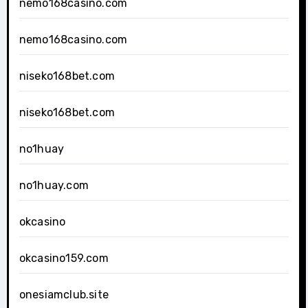
nemo168casino.com
nemo168casino.com
niseko168bet.com
niseko168bet.com
no1huay
no1huay.com
okcasino
okcasino159.com
onesiamclub.site