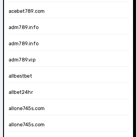
acebet789.com
adm789.info
adm789.info
adm789.vip
allbestbet
allbet24hr
allone745s.com
allone745s.com