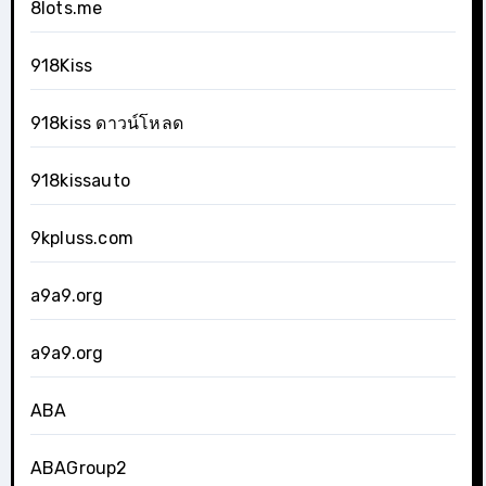
8lots.me
918Kiss
918kiss ดาวน์โหลด
918kissauto
9kpluss.com
a9a9.org
a9a9.org
ABA
ABAGroup2