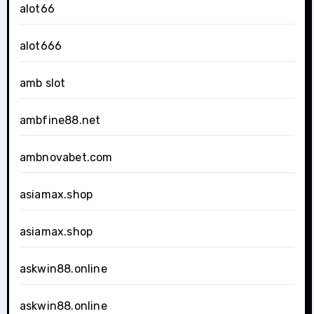
alot66
alot666
amb slot
ambfine88.net
ambnovabet.com
asiamax.shop
asiamax.shop
askwin88.online
askwin88.online