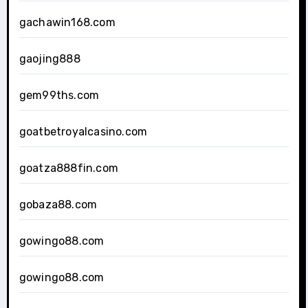
gachawin168.com
gaojing888
gem99ths.com
goatbetroyalcasino.com
goatza888fin.com
gobaza88.com
gowingo88.com
gowingo88.com