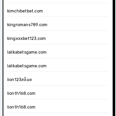
kimchibetbet.com
kingromans789.com
kingxxxbet123.com
lalikabetsgame.com
lalikabetsgame.com
lion123สล็อต
lionth168.com
lionth168.com