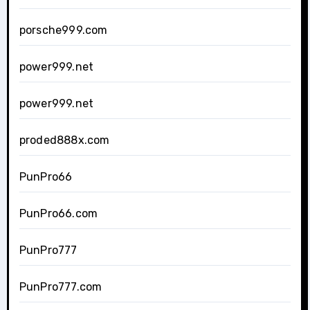
porsche999.com
power999.net
power999.net
proded888x.com
PunPro66
PunPro66.com
PunPro777
PunPro777.com