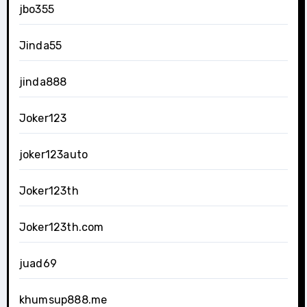
jbo355
Jinda55
jinda888
Joker123
joker123auto
Joker123th
Joker123th.com
juad69
khumsup888.me