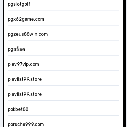
pgslotgolf
pgx62game.com
pgzeus88win.com
pgสล็อต
play97vip.com
playlist99.store
playlist99.store
pokbet88
porsche999.com