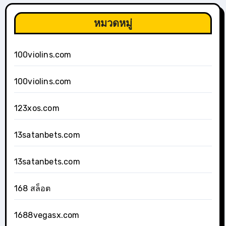
หมวดหมู่
100violins.com
100violins.com
123xos.com
13satanbets.com
13satanbets.com
168 สล็อต
1688vegasx.com