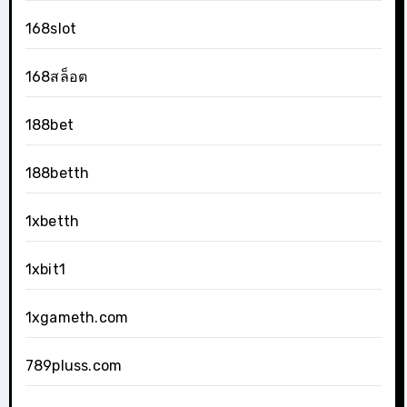
168slot
168สล็อต
188bet
188betth
1xbetth
1xbit1
1xgameth.com
789pluss.com