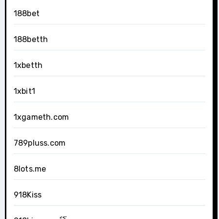
188bet
188betth
1xbetth
1xbit1
1xgameth.com
789pluss.com
8lots.me
918Kiss