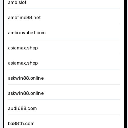
amb slot
ambfine88.net
ambnovabet.com
asiamax.shop
asiamax.shop
askwin88.online
askwin88.online
audi688.com
ba88th.com