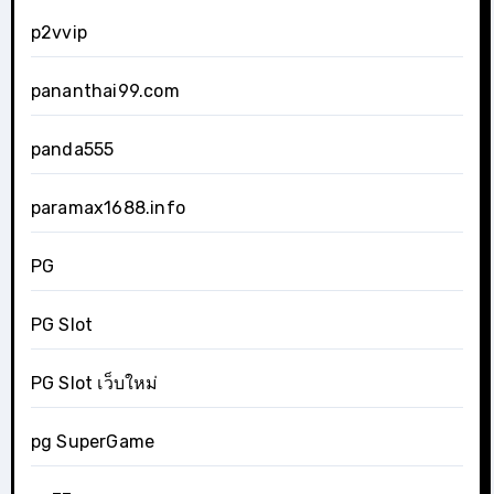
p2vvip
pananthai99.com
panda555
paramax1688.info
PG
PG Slot
PG Slot เว็บใหม่
pg SuperGame