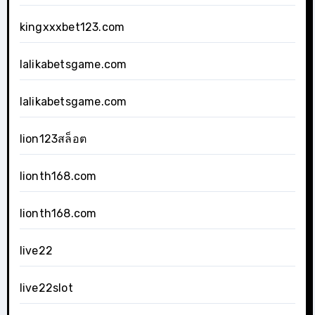
kingxxxbet123.com
lalikabetsgame.com
lalikabetsgame.com
lion123สล็อต
lionth168.com
lionth168.com
live22
live22slot