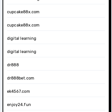
cupcake88x.com
cupcake88x.com
digital learning
digital learning
dr888
dr888bet.com
ek4567.com
enjoy24.fun