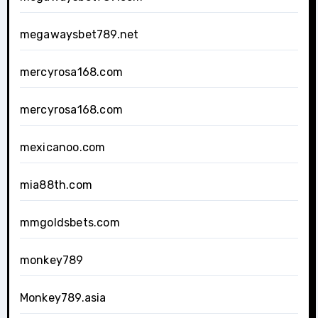
megawaysbet789.net
mercyrosa168.com
mercyrosa168.com
mexicanoo.com
mia88th.com
mmgoldsbets.com
monkey789
Monkey789.asia