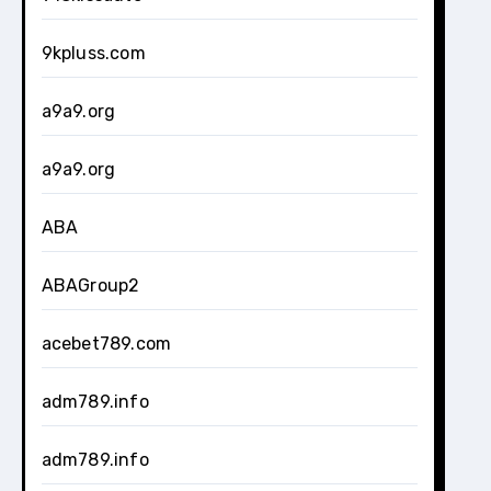
9kpluss.com
a9a9.org
a9a9.org
ABA
ABAGroup2
acebet789.com
adm789.info
adm789.info