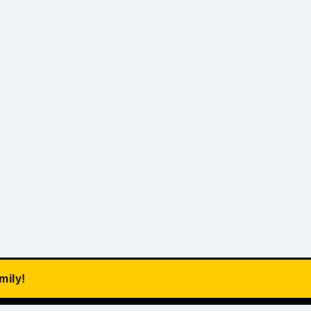
mily!