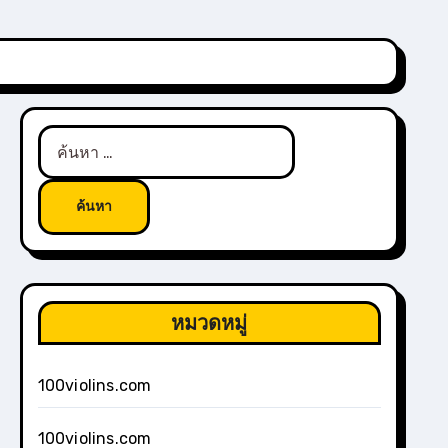
ค้นหา
สำหรับ:
หมวดหมู่
100violins.com
100violins.com