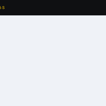
6 สล็อตเว็บตรง เว็บเดียวครบ ทั้งสล็อตและบาคาร่า ฝากนี้เกินคุ้ม