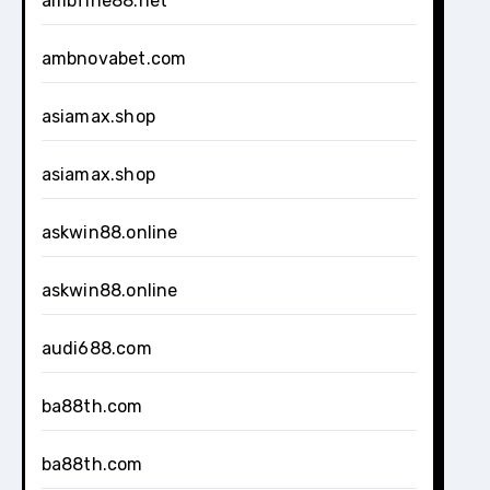
ambfine88.net
ambnovabet.com
asiamax.shop
asiamax.shop
askwin88.online
askwin88.online
audi688.com
ba88th.com
ba88th.com