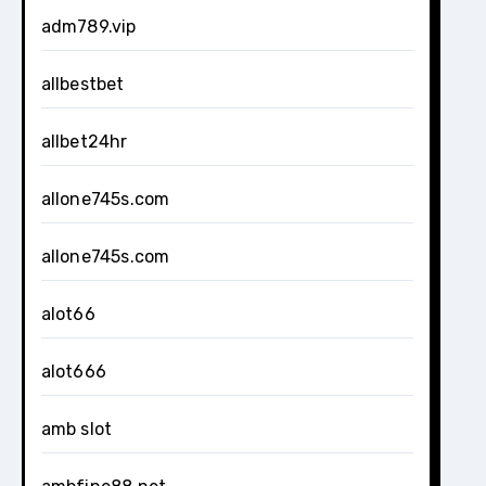
adm789.vip
allbestbet
allbet24hr
allone745s.com
allone745s.com
alot66
alot666
amb slot