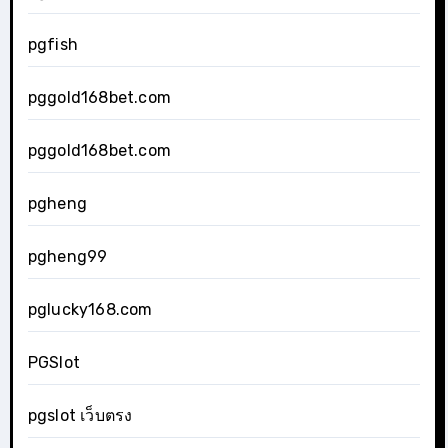
pgfish
pggold168bet.com
pggold168bet.com
pgheng
pgheng99
pglucky168.com
PGSlot
pgslot เว็บตรง