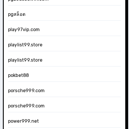
pgสล็อต
play97vip.com
playlist99.store
playlist99.store
pokbet88
porsche999.com
porsche999.com
power999.net