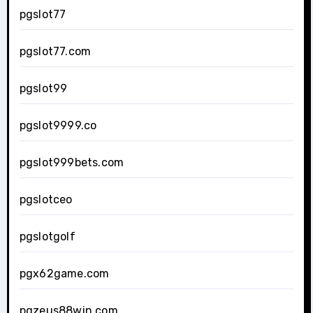
pgslot77
pgslot77.com
pgslot99
pgslot9999.co
pgslot999bets.com
pgslotceo
pgslotgolf
pgx62game.com
pgzeus88win.com