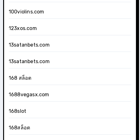
100violins.com
123xos.com
13satanbets.com
13satanbets.com
168 สล็อต
1688vegasx.com
168slot
168สล็อต