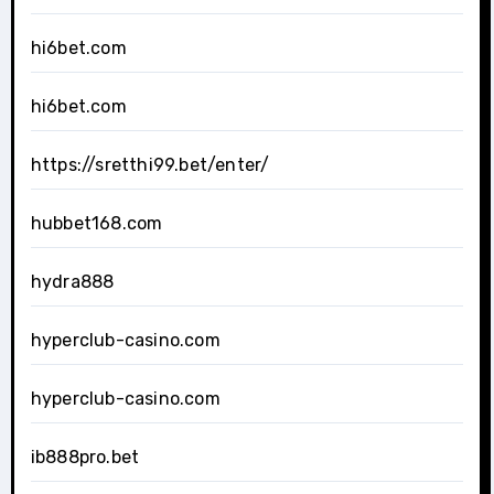
hi6bet.com
hi6bet.com
https://sretthi99.bet/enter/
hubbet168.com
hydra888
hyperclub-casino.com
hyperclub-casino.com
ib888pro.bet