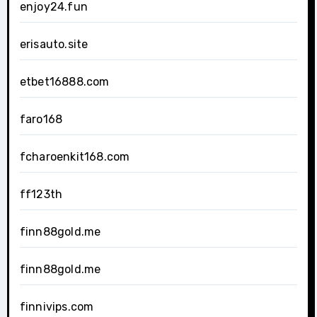
enjoy24.fun
erisauto.site
etbet16888.com
faro168
fcharoenkit168.com
ff123th
finn88gold.me
finn88gold.me
finnivips.com