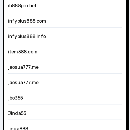
ib888pro.bet
infyplus888.com
infyplus888.info
item388.com
jaosua777.me
jaosua777.me
jbo355
Jinda55
jinda888