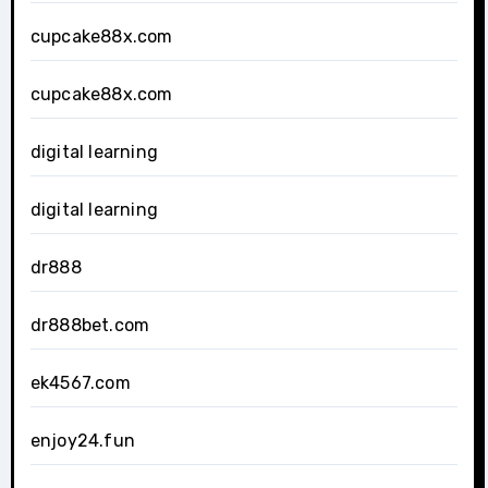
cupcake88x.com
cupcake88x.com
digital learning
digital learning
dr888
dr888bet.com
ek4567.com
enjoy24.fun