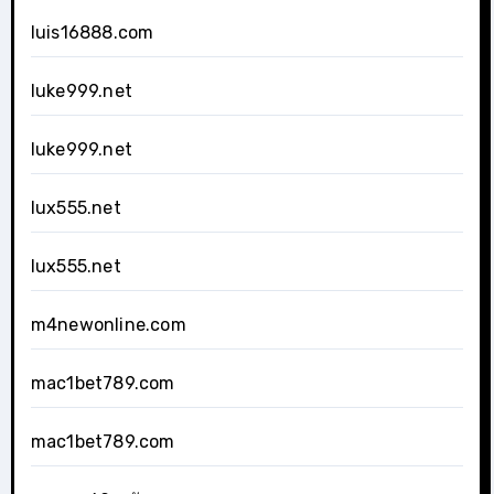
luis16888.com
luke999.net
luke999.net
lux555.net
lux555.net
m4newonline.com
mac1bet789.com
mac1bet789.com