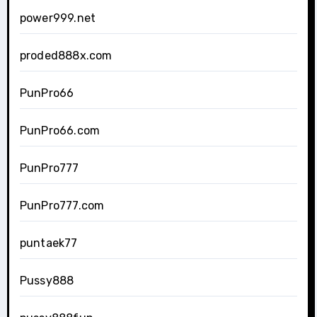
power999.net
proded888x.com
PunPro66
PunPro66.com
PunPro777
PunPro777.com
puntaek77
Pussy888