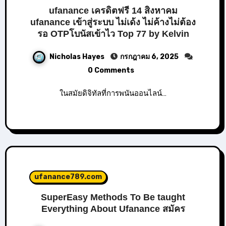
ufanance เครดิตฟรี 14 สิงหาคม
ufanance เข้าสู่ระบบ ไม่เด้ง ไม่ค้างไม่ต้อง
รอ OTPโบนัสเข้าไว Top 77 by Kelvin
Nicholas Hayes
กรกฎาคม 6, 2025
0 Comments
ในสมัยดิจิทัลที่การพนันออนไลน์…
ufanance789.com
SuperEasy Methods To Be taught
Everything About Ufanance สมัคร