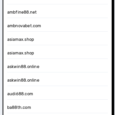
ambfine88.net
ambnovabet.com
asiamax.shop
asiamax.shop
askwin88.online
askwin88.online
audi688.com
ba88th.com