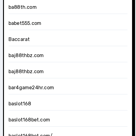
ba88th.com
babet555.com
Baccarat
baj88thbz.com
baj88thbz.com
bar4game24hr.com
baslot168
baslot168bet.com
baslot168bet.com/