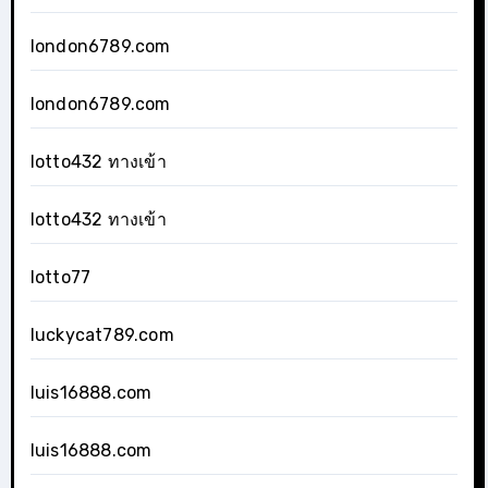
london6789.com
london6789.com
lotto432 ทางเข้า
lotto432 ทางเข้า
lotto77
luckycat789.com
luis16888.com
luis16888.com