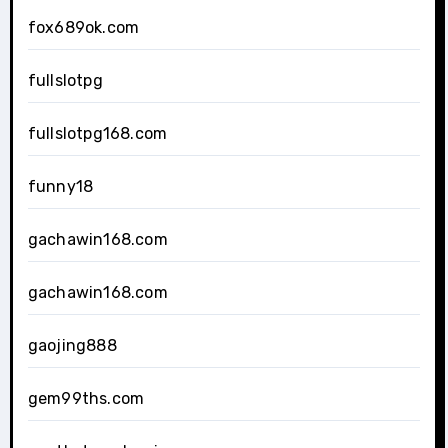
fox689ok.com
fullslotpg
fullslotpg168.com
funny18
gachawin168.com
gachawin168.com
gaojing888
gem99ths.com