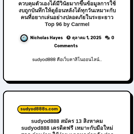
ควบคุมตัวเองได้มีวินัยมากขึ้นข้อมูลการใช้
งบถูกบันทึกให้ดูย้อนหลังได้ทุกวันเหมาะกับ
คนที่อยากเล่นอย่างปลอดภัยในระยะยาว
Top 96 by Carmel
Nicholas Hayes
ตุลาคม 1, 2025
0
Comments
sudyod888 คือเว็บคาสิโนออนไลน์…
sudyod888s.com
sudyod888 สมัคร 13 สิงหาคม
sudyod888 เครดิตฟรี เหมาะกับมือใหม่