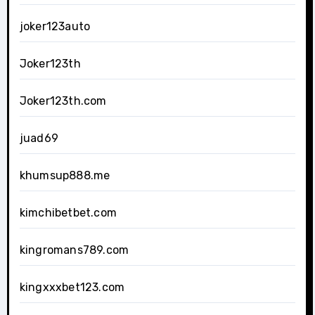
joker123auto
Joker123th
Joker123th.com
juad69
khumsup888.me
kimchibetbet.com
kingromans789.com
kingxxxbet123.com