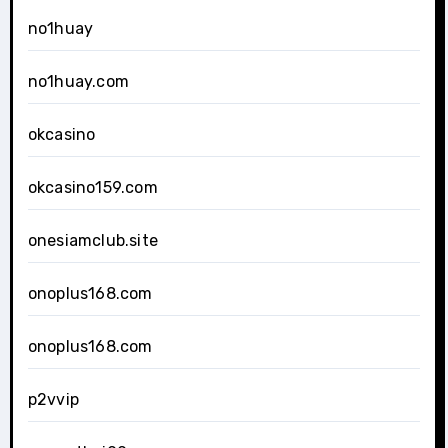
no1huay
no1huay.com
okcasino
okcasino159.com
onesiamclub.site
onoplus168.com
onoplus168.com
p2vvip