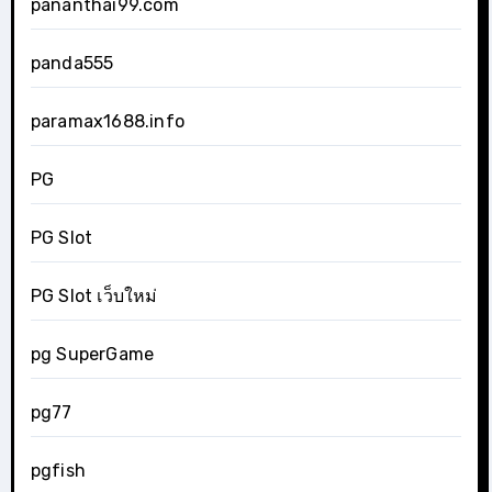
pananthai99.com
panda555
paramax1688.info
PG
PG Slot
PG Slot เว็บใหม่
pg SuperGame
pg77
pgfish