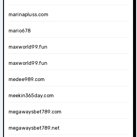
marinapluss.com
mario678
maxworld99.fun
maxworld99.fun
medee989.com
meekin365day.com
megawaysbet789.com
megawaysbet789.net