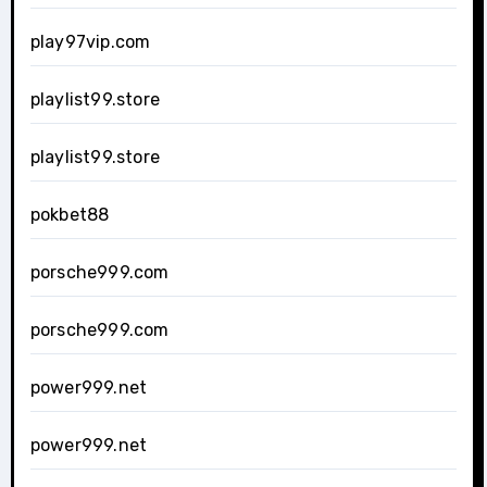
play97vip.com
playlist99.store
playlist99.store
pokbet88
porsche999.com
porsche999.com
power999.net
power999.net