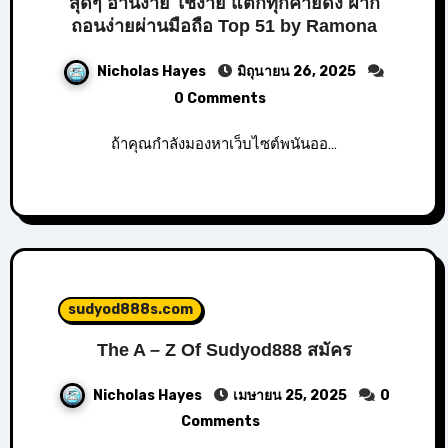
สุดๆ อ่านง่าย ใช้ง่าย แตกทุกค่ายดัง ฝาก
ถอนง่ายผ่านมือถือ Top 51 by Ramona
Nicholas Hayes
มิถุนายน 26, 2025
0 Comments
ถ้าคุณกำลังมองหาเว็บไซต์พนันออ…
sudyod888s.com
The A – Z Of Sudyod888 สมัคร
Nicholas Hayes
เมษายน 25, 2025
0
Comments