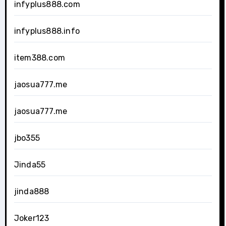
infyplus888.com
infyplus888.info
item388.com
jaosua777.me
jaosua777.me
jbo355
Jinda55
jinda888
Joker123