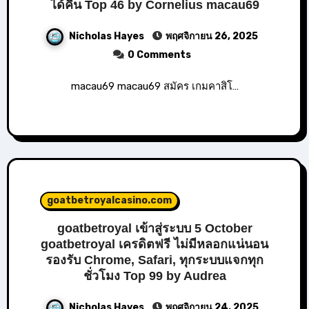
ได้คืน Top 46 by Cornelius macau69
Nicholas Hayes
พฤศจิกายน 26, 2025
0 Comments
macau69 macau69 สมัคร เกมคาสิโ…
goatbetroyalcasino.com
goatbetroyal เข้าสู่ระบบ 5 October
goatbetroyal เครดิตฟรี ไม่มีหลอกแน่นอน
รองรับ Chrome, Safari, ทุกระบบแจกทุก
ชั่วโมง Top 99 by Audrea
Nicholas Hayes
พฤศจิกายน 24, 2025