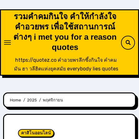
Skip
to
รวมคำคมกินใจ คำให้กำลังใจ
content
คำอวยพร เพื่อใช้สถานการณ์
ต่างๆ i met you for a reason
quotes
https://quotez.co คำอวยพรลึกซึ้งกินใจ คำคม
มัน ฮา วลีฮิตแห่งยุคสมัย everybody lies quotes
Home
2025
พฤศจิกายน
คาสิโนออนไลน์