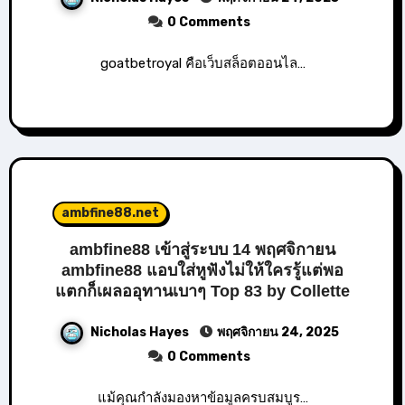
0 Comments
goatbetroyal คือเว็บสล็อตออนไล…
ambfine88.net
ambfine88 เข้าสู่ระบบ 14 พฤศจิกายน
ambfine88 แอบใส่หูฟังไม่ให้ใครรู้แต่พอ
แตกก็เผลออุทานเบาๆ Top 83 by Collette
Nicholas Hayes
พฤศจิกายน 24, 2025
0 Comments
แม้คุณกำลังมองหาข้อมูลครบสมบูร…