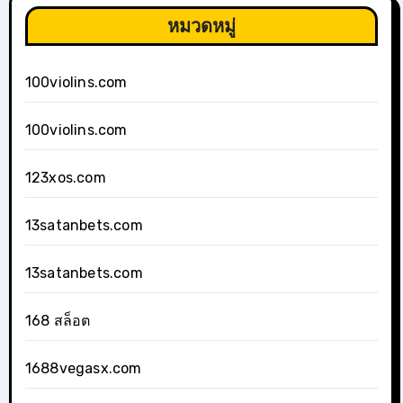
หมวดหมู่
100violins.com
100violins.com
123xos.com
13satanbets.com
13satanbets.com
168 สล็อต
1688vegasx.com