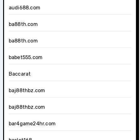
audi688.com
ba88th.com
ba88th.com
babet555.com
Baccarat
baj88thbz.com
baj88thbz.com
bar4game24hr.com