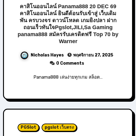
คาสิโนออนไลน์ Panama888 20 DEC 69
คาสิโนออนไลน์ ยินดีต้อนรับเข้าสู่ เว็บเดิม
พัน ครบวงจร ดาวน์โหลด เกมยิงปลา ฝาก
ถอนเร็วทันใจPgslot,JILI,Sa Gaming
panama888 สมัครรับเครดิตฟรี Top 70 by
Warner
Nicholas Hayes
พฤศจิกายน 27, 2025
0 Comments
Panama888 เล่นง่ายทุกเกม สล็อต…
PGSlot
pgslot เว็บตรง