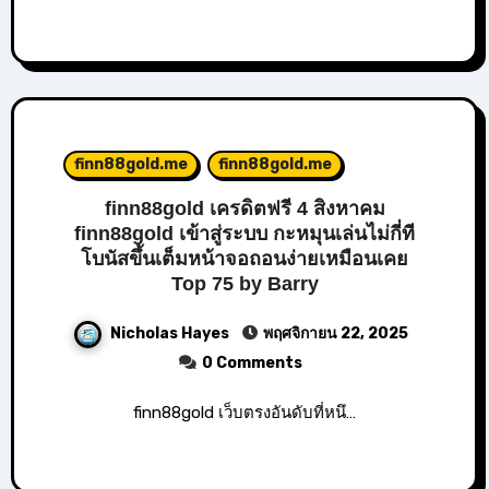
finn88gold.me
finn88gold.me
finn88gold เครดิตฟรี 4 สิงหาคม
finn88gold เข้าสู่ระบบ กะหมุนเล่นไม่กี่ที
โบนัสขึ้นเต็มหน้าจอถอนง่ายเหมือนเคย
Top 75 by Barry
Nicholas Hayes
พฤศจิกายน 22, 2025
0 Comments
finn88gold เว็บตรงอันดับที่หนึ…