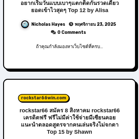
อยากเริ่มวันแบบเบาๆแตกติดกันรวดเดียว
ยอดเข้าไวสุดๆ Top 12 by Alisa
Nicholas Hayes
พฤศจิกายน 23, 2025
0 Comments
ถ้าคุณกำลังมองหาเว็บไซต์ที่ครบ…
rockstar66win.com
rockstar66 สมัคร 8 สิงหาคม rockstar66
เครดิตฟรี ฟรีไม่มีค่าใช้จ่ายมีเซียนคอย
แนะนำตลอดสูตรจากคนเล่นจริงไม่จกตา
Top 15 by Shawn