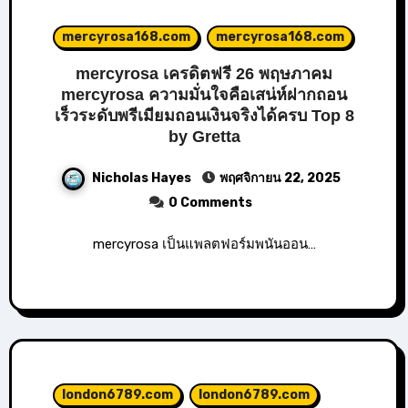
mercyrosa168.com
mercyrosa168.com
mercyrosa เครดิตฟรี 26 พฤษภาคม
mercyrosa ความมั่นใจคือเสน่ห์ฝากถอน
เร็วระดับพรีเมียมถอนเงินจริงได้ครบ Top 8
by Gretta
Nicholas Hayes
พฤศจิกายน 22, 2025
0 Comments
mercyrosa เป็นแพลตฟอร์มพนันออน…
london6789.com
london6789.com