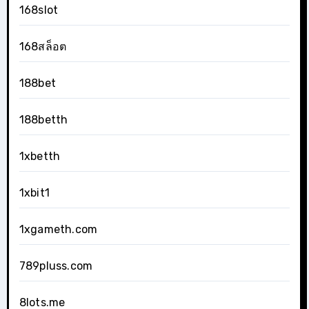
168slot
168สล็อต
188bet
188betth
1xbetth
1xbit1
1xgameth.com
789pluss.com
8lots.me