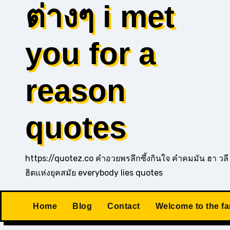
ต่างๆ i met
you for a
reason
quotes
https://quotez.co คำอวยพรลึกซึ้งกินใจ คำคมมัน ฮา วลี
ฮิตแห่งยุคสมัย everybody lies quotes
Home
Blog
Contact
Welcome to the fa