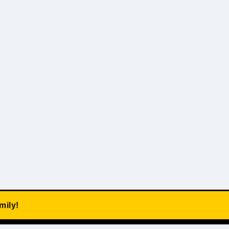
mily!