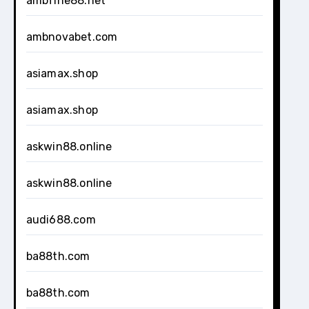
ambfine88.net
ambnovabet.com
asiamax.shop
asiamax.shop
askwin88.online
askwin88.online
audi688.com
ba88th.com
ba88th.com