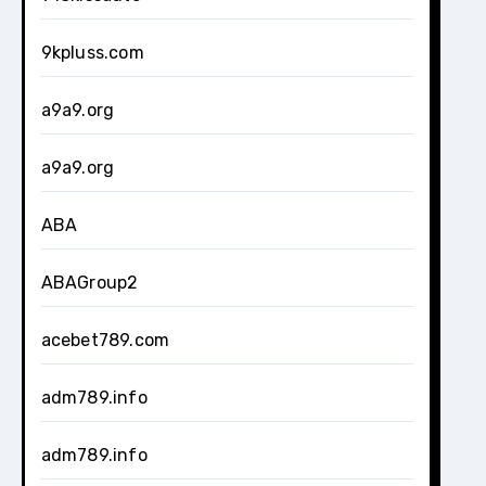
9kpluss.com
a9a9.org
a9a9.org
ABA
ABAGroup2
acebet789.com
adm789.info
adm789.info