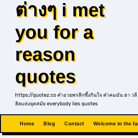
ต่างๆ i met
you for a
reason
quotes
https://quotez.co คำอวยพรลึกซึ้งกินใจ คำคมมัน ฮา วลี
ฮิตแห่งยุคสมัย everybody lies quotes
Home
Blog
Contact
Welcome to the fa