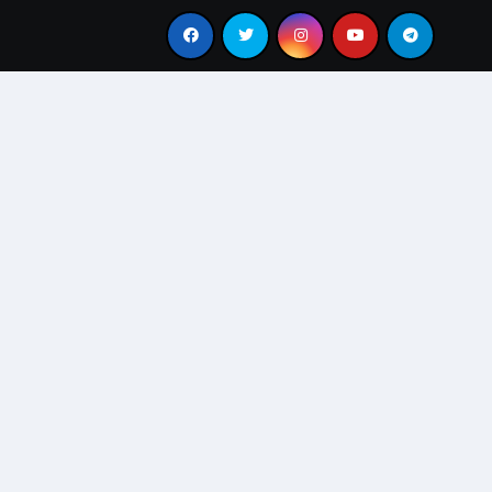
็อตและบาคาร่า ฝากนี้เกินคุ้มรับทุนฟรี 100 เล่นลื่น ไม่มีสะดุด 