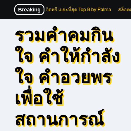
Skip
 แจก เครดิตฟรี เยอะที่สุด Top 8 by Palma
Breaking
สล็อตเว็บตรง Tang
to
content
รวมคำคมกิน
ใจ คำให้กำลัง
ใจ คำอวยพร
เพื่อใช้
สถานการณ์