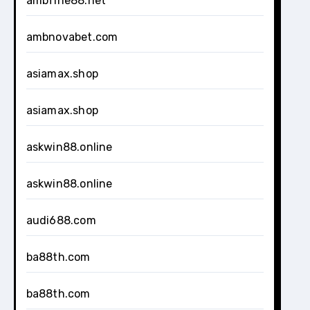
ambfine88.net
ambnovabet.com
asiamax.shop
asiamax.shop
askwin88.online
askwin88.online
audi688.com
ba88th.com
ba88th.com