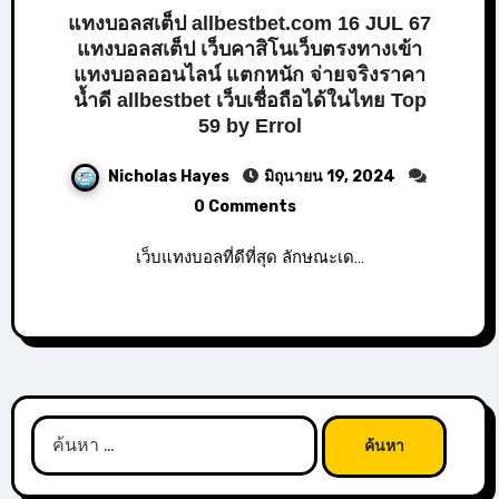
แทงบอลสเต็ป allbestbet.com 16 JUL 67
แทงบอลสเต็ป เว็บคาสิโนเว็บตรงทางเข้า
แทงบอลออนไลน์ แตกหนัก จ่ายจริงราคา
น้ำดี allbestbet เว็บเชื่อถือได้ในไทย Top
59 by Errol
Nicholas Hayes
มิถุนายน 19, 2024
0 Comments
เว็บแทงบอลที่ดีที่สุด ลักษณะเด…
ค้นหา
สำหรับ: