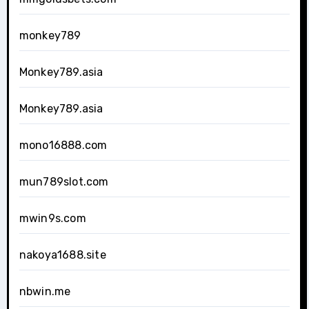
monkey789
Monkey789.asia
Monkey789.asia
mono16888.com
mun789slot.com
mwin9s.com
nakoya1688.site
nbwin.me