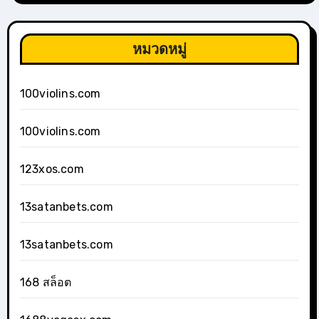
หมวดหมู่
100violins.com
100violins.com
123xos.com
13satanbets.com
13satanbets.com
168 สล็อต