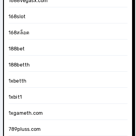
1688vegasx.com
168slot
168สล็อต
188bet
188betth
1xbetth
1xbit1
1xgameth.com
789pluss.com