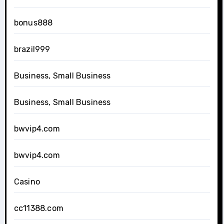
bonus888
brazil999
Business, Small Business
Business, Small Business
bwvip4.com
bwvip4.com
Casino
cc11388.com