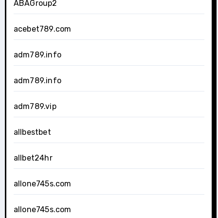
ABAGroup2
acebet789.com
adm789.info
adm789.info
adm789.vip
allbestbet
allbet24hr
allone745s.com
allone745s.com