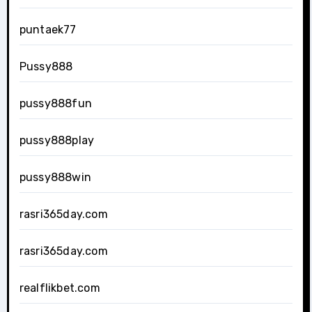
puntaek77
Pussy888
pussy888fun
pussy888play
pussy888win
rasri365day.com
rasri365day.com
realflikbet.com