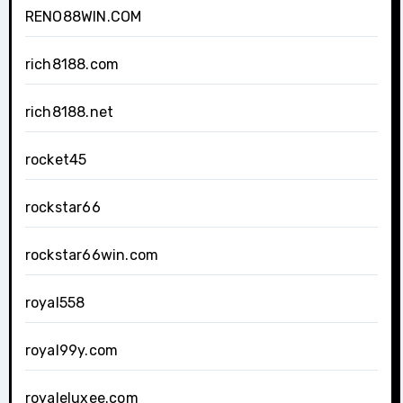
RENO88WIN.COM
rich8188.com
rich8188.net
rocket45
rockstar66
rockstar66win.com
royal558
royal99y.com
royaleluxee.com