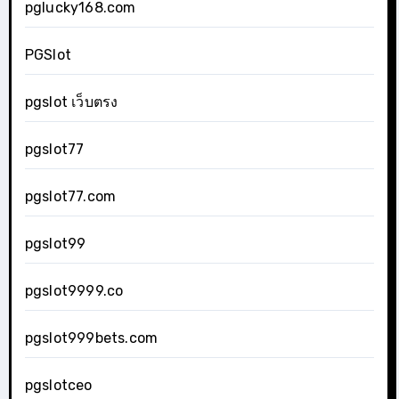
pglucky168.com
PGSlot
pgslot เว็บตรง
pgslot77
pgslot77.com
pgslot99
pgslot9999.co
pgslot999bets.com
pgslotceo