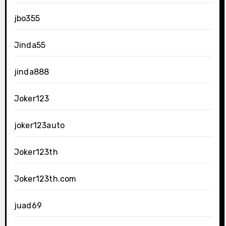
jbo355
Jinda55
jinda888
Joker123
joker123auto
Joker123th
Joker123th.com
juad69