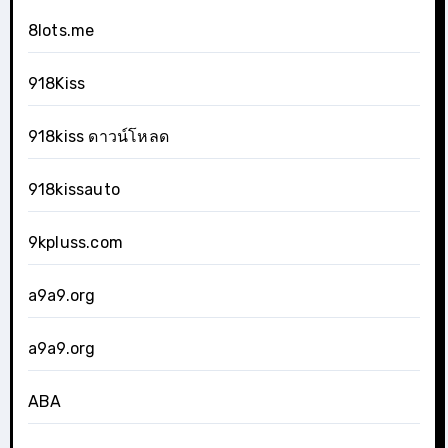
8lots.me
918Kiss
918kiss ดาวน์โหลด
918kissauto
9kpluss.com
a9a9.org
a9a9.org
ABA