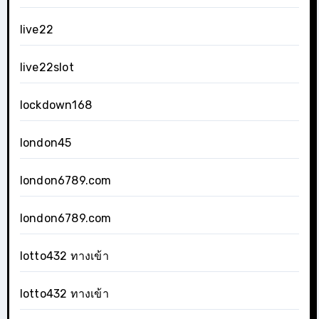
live22
live22slot
lockdown168
london45
london6789.com
london6789.com
lotto432 ทางเข้า
lotto432 ทางเข้า