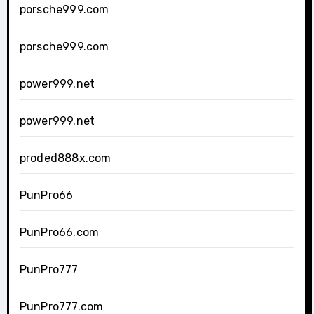
porsche999.com
porsche999.com
power999.net
power999.net
proded888x.com
PunPro66
PunPro66.com
PunPro777
PunPro777.com