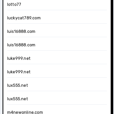
lotto77
luckycat789.com
luis16888.com
luis16888.com
luke999.net
luke999.net
lux555.net
lux555.net
m4newonline.com