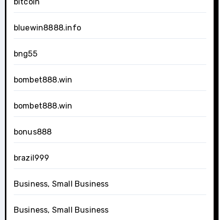
bitcoin
bluewin8888.info
bng55
bombet888.win
bombet888.win
bonus888
brazil999
Business, Small Business
Business, Small Business