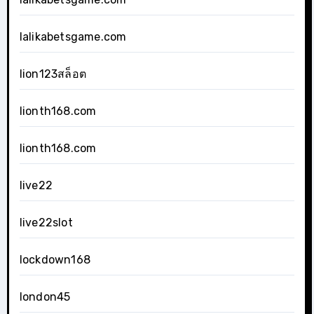
lalikabetsgame.com
lion123สล็อต
lionth168.com
lionth168.com
live22
live22slot
lockdown168
london45