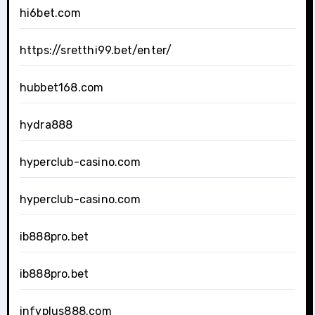
hi6bet.com
https://sretthi99.bet/enter/
hubbet168.com
hydra888
hyperclub-casino.com
hyperclub-casino.com
ib888pro.bet
ib888pro.bet
infyplus888.com