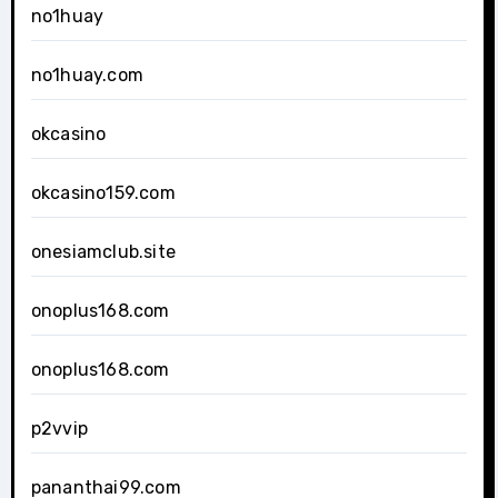
no1huay
no1huay.com
okcasino
okcasino159.com
onesiamclub.site
onoplus168.com
onoplus168.com
p2vvip
pananthai99.com