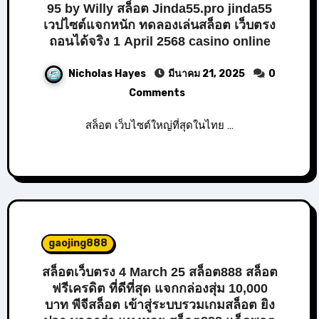
95 by Willy สล็อต Jinda55.pro jinda55
เวปไซต์แจกหนัก ทดลองเล่นสล็อต เว็บตรง
ถอนได้จริง 1 April 2568 casino online
Nicholas Hayes
มีนาคม 21, 2025
0
Comments
สล็อต เว็บไซต์ใหญ่ที่สุดในไทย …
gaojing888
สล็อตเว็บตรง 4 March 25 สล็อต888 สล็อต
ฟรีเครดิต ที่ดีที่สุด แจกกล่องสุ่ม 10,000
บาท พีจีสล็อต เข้าสู่ระบบรวมเกมสล็อต ยิง