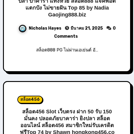
ปลา บาคาร่า แทงหวย สล็อต888 แจ็คพอต
แตกปัง ไม่ขายฝัน Top 85 by Nadia
Gaojing888.biz
Nicholas Hayes
มีนาคม 21, 2025
0
Comments
สล็อต888 PG ไม่ผ่านเอเย่นต์ อั…
สล็อต456
สล็อต456 Slot เว็บตรง ฝาก 50 รับ 150
มั่นคง ปลอดภัยบาคาร่า ยิงปลา สล็อต
ออนไลน์ สล็อต456 สมาชิกใหม่รับเครดิต
ฟรีTop 74 by Shawn hongkong456.co