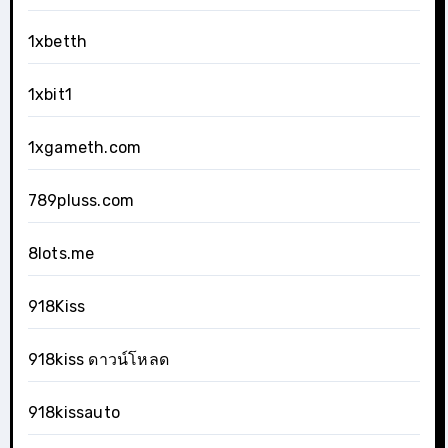
1xbetth
1xbit1
1xgameth.com
789pluss.com
8lots.me
918Kiss
918kiss ดาวน์โหลด
918kissauto