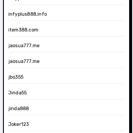
infyplus888.info
item388.com
jaosua777.me
jaosua777.me
jbo355
Jinda55
jinda888
Joker123