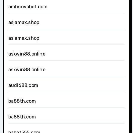
ambnovabet.com
asiamax.shop
asiamax.shop
askwin88.online
askwin88.online
audi688.com
ba88th.com
ba88th.com
babet555.com