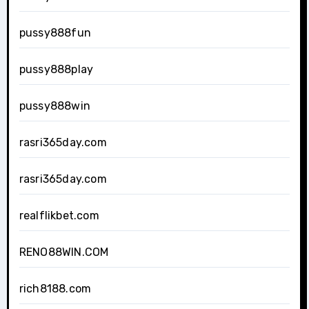
pussy888fun
pussy888play
pussy888win
rasri365day.com
rasri365day.com
realflikbet.com
RENO88WIN.COM
rich8188.com