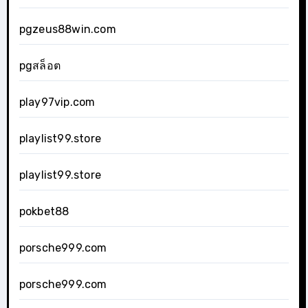
pgzeus88win.com
pgสล็อต
play97vip.com
playlist99.store
playlist99.store
pokbet88
porsche999.com
porsche999.com