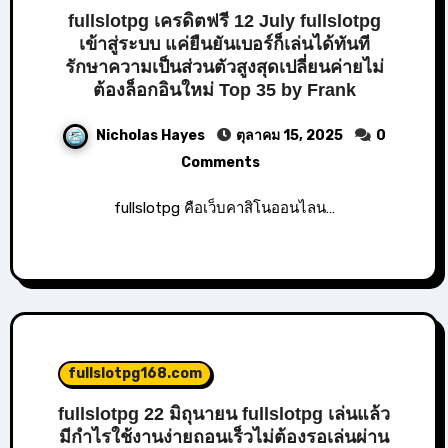
fullslotpg เครดิตฟรี 12 July fullslotpg
เข้าสู่ระบบ แค่ยืนยันเบอร์ก็เล่นได้ทันที
รักษาความเป็นส่วนตัวสูงสุดเปลี่ยนค่ายไม่
ต้องล็อกอินใหม่ Top 35 by Frank
Nicholas Hayes
ตุลาคม 15, 2025
0
Comments
fullslotpg คือเว็บคาสิโนออนไลน…
fullslotpg168.com
fullslotpg 22 มิถุนายน fullslotpg เล่นแล้ว
มีกำไรใช้งานง่ายถอนเร็วไม่ต้องรอเล่นผ่าน