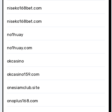
niseko168bet.com
niseko168bet.com
no1huay
no1huay.com
okcasino
okcasino159.com
onesiamclub.site
onoplus168.com