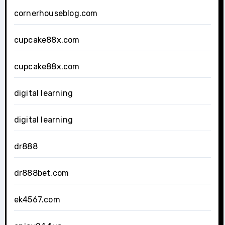
cornerhouseblog.com
cupcake88x.com
cupcake88x.com
digital learning
digital learning
dr888
dr888bet.com
ek4567.com