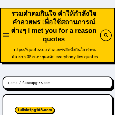
Skip
to
รวมคำคมกินใจ คำให้กำลังใจ
content
คำอวยพร เพื่อใช้สถานการณ์
ต่างๆ i met you for a reason
quotes
https://quotez.co คำอวยพรลึกซึ้งกินใจ คำคม
มัน ฮา วลีฮิตแห่งยุคสมัย everybody lies quotes
Home
fullslotpg168.com
fullslotpg168.com