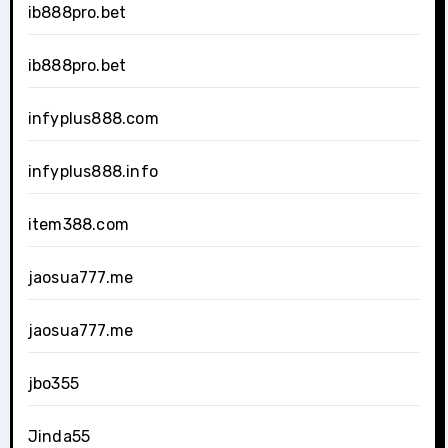
ib888pro.bet
ib888pro.bet
infyplus888.com
infyplus888.info
item388.com
jaosua777.me
jaosua777.me
jbo355
Jinda55