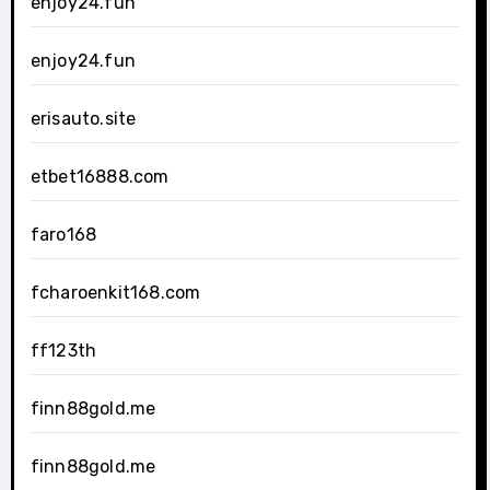
enjoy24.fun
enjoy24.fun
erisauto.site
etbet16888.com
faro168
fcharoenkit168.com
ff123th
finn88gold.me
finn88gold.me