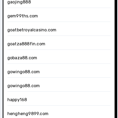
gaojing888
gem99ths.com
goatbetroyalcasino.com
goatza888fin.com
gobaza88.com
gowingo88.com
gowingo88.com
happy168
hengheng9899.com