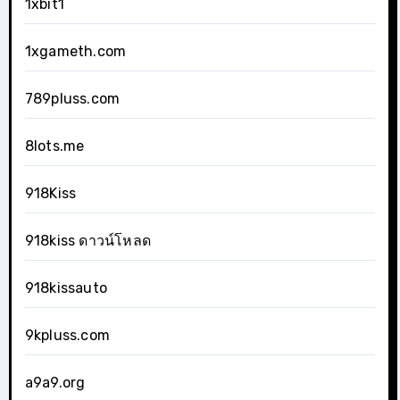
1xbit1
1xgameth.com
789pluss.com
8lots.me
918Kiss
918kiss ดาวน์โหลด
918kissauto
9kpluss.com
a9a9.org