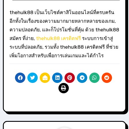
thehulk88 เป็นเว็บไซต์คาสิโนออนไลน์ที่ครบครัน
อีกทั้งในเรื่องของความมากมายหลากหลายของเกม,
ความปลอดภัย, และก็โปรโมชั่นที่คุ้ม ด้วย thehulk88
สมัคร ที่ง่าย,
thehulk88 เครดิตฟรี
ระบบการเข้าสู่
ระบบที่ปลอดภัย, รวมทั้ง thehulk88 เครดิตฟรี ที่ช่วย
เพิ่มโอกาสสำหรับเพื่อการเล่นเกมและได้กำไร