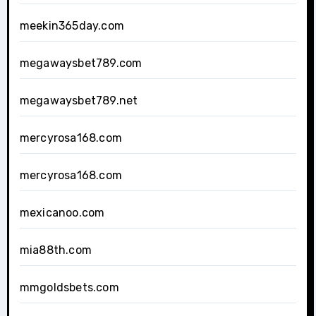
meekin365day.com
megawaysbet789.com
megawaysbet789.net
mercyrosa168.com
mercyrosa168.com
mexicanoo.com
mia88th.com
mmgoldsbets.com