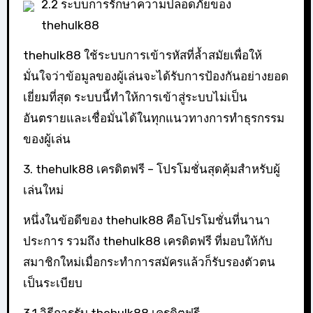
2.2 ระบบการรักษาความปลอดภัยของ
thehulk88
thehulk88 ใช้ระบบการเข้ารหัสที่ล้ำสมัยเพื่อให้
มั่นใจว่าข้อมูลของผู้เล่นจะได้รับการป้องกันอย่างยอด
เยี่ยมที่สุด ระบบนี้ทำให้การเข้าสู่ระบบไม่เป็น
อันตรายและเชื่อมั่นได้ในทุกแนวทางการทำธุรกรรม
ของผู้เล่น
3. thehulk88 เครดิตฟรี – โปรโมชั่นสุดคุ้มสำหรับผู้
เล่นใหม่
หนึ่งในข้อดีของ thehulk88 คือโปรโมชั่นที่นานา
ประการ รวมถึง thehulk88 เครดิตฟรี ที่มอบให้กับ
สมาชิกใหม่เมื่อกระทำการสมัครแล้วก็รับรองตัวตน
เป็นระเบียบ