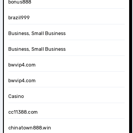
bonus888
brazil999
Business, Small Business
Business, Small Business
bwvip4.com
bwvip4.com
Casino
cc11388.com
chinatown888.win