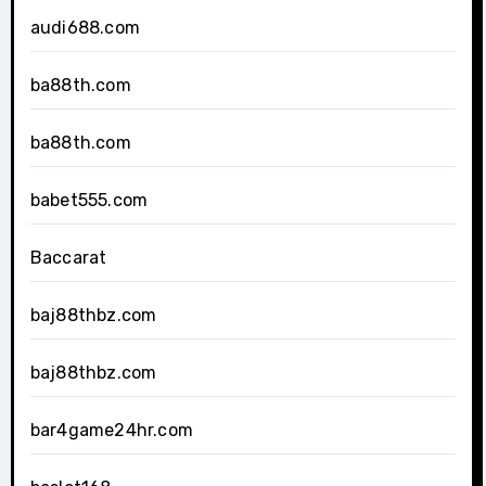
audi688.com
ba88th.com
ba88th.com
babet555.com
Baccarat
baj88thbz.com
baj88thbz.com
bar4game24hr.com