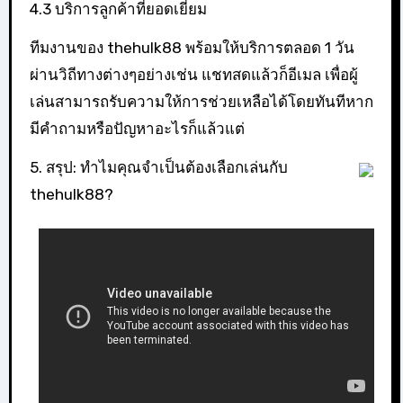
4.3 บริการลูกค้าที่ยอดเยี่ยม
ทีมงานของ thehulk88 พร้อมให้บริการตลอด 1 วัน
ผ่านวิถีทางต่างๆอย่างเช่น แชทสดแล้วก็อีเมล เพื่อผู้
เล่นสามารถรับความให้การช่วยเหลือได้โดยทันทีหาก
มีคำถามหรือปัญหาอะไรก็แล้วแต่
5. สรุป: ทำไมคุณจำเป็นต้องเลือกเล่นกับ
thehulk88?