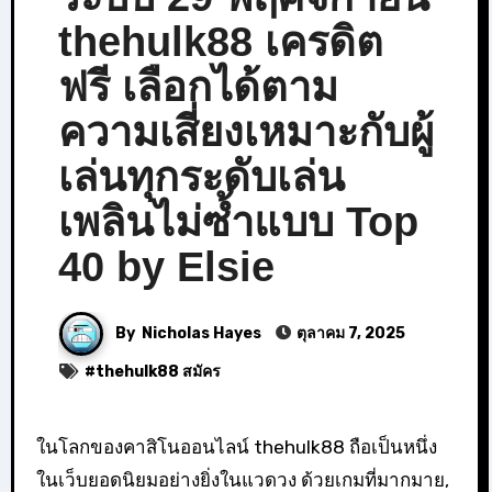
thehulk88 เครดิต
ฟรี เลือกได้ตาม
ความเสี่ยงเหมาะกับผู้
เล่นทุกระดับเล่น
เพลินไม่ซ้ำแบบ Top
40 by Elsie
By
Nicholas Hayes
ตุลาคม 7, 2025
#
thehulk88 สมัคร
ในโลกของคาสิโนออนไลน์ thehulk88 ถือเป็นหนึ่ง
ในเว็บยอดนิยมอย่างยิ่งในแวดวง ด้วยเกมที่มากมาย,