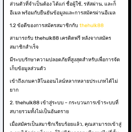
ส่วนตัวที่จำเป็นต้อง ได้แก่ ชื่อผู้ใช้, รหัสผ่าน, และก็
อีเมล พร้อมกับยืนยันข้อมูลและการสมัครผ่านอีเมล
1.2 ข้อดีของการสมัครสมาชิกกับ
thehulk88
สามารถรับ thehulk88 เครดิตฟรี หลังจากสมัคร
สมาชิกสำเร็จ
มีระบบรักษาความปลอดภัยที่สูงสุดสำหรับเพื่อการจัด
เก็บข้อมูลส่วนตัว
เข้าถึงเกมคาสิโนออนไลน์หลากหลายประเภทได้ไม่
ยาก
2. thehulk88 เข้าสู่ระบบ – กระบวนการเข้าระบบที่
สบายรวมทั้งไม่เป็นอันตราย
เมื่อสมัครเป็นสมาชิกเรียบร้อยแล้ว, คุณสามารถเข้าสู่