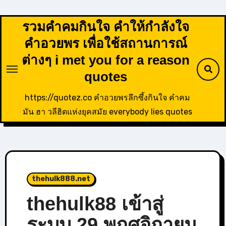
Skip
to
รวมคำคมกินใจ คำให้กำลังใจ
content
คำอวยพร เพื่อใช้สถานการณ์
ต่างๆ i met you for a reason
quotes
https://quotez.co คำอวยพรลึกซึ้งกินใจ คำคม
มัน ฮา วลีฮิตแห่งยุคสมัย everybody lies quotes
thehulk888.net
thehulk88 เข้าสู่
ระบบ 29 พฤศจิกายน