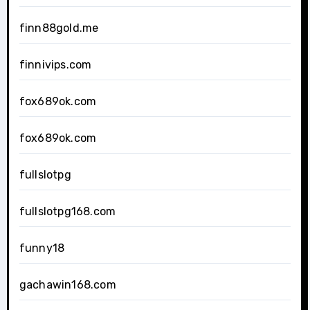
finn88gold.me
finnivips.com
fox689ok.com
fox689ok.com
fullslotpg
fullslotpg168.com
funny18
gachawin168.com