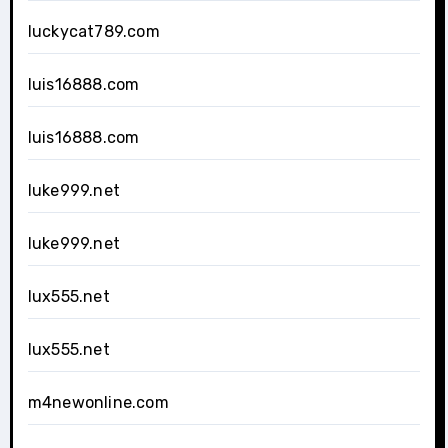
luckycat789.com
luis16888.com
luis16888.com
luke999.net
luke999.net
lux555.net
lux555.net
m4newonline.com