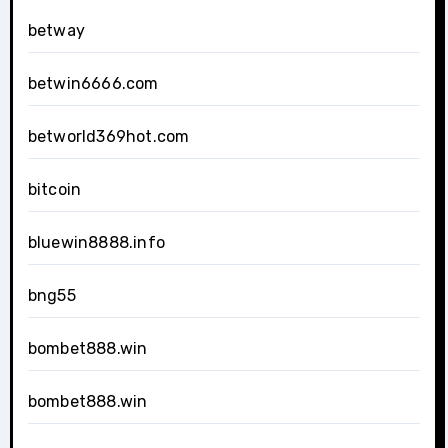
betway
betwin6666.com
betworld369hot.com
bitcoin
bluewin8888.info
bng55
bombet888.win
bombet888.win