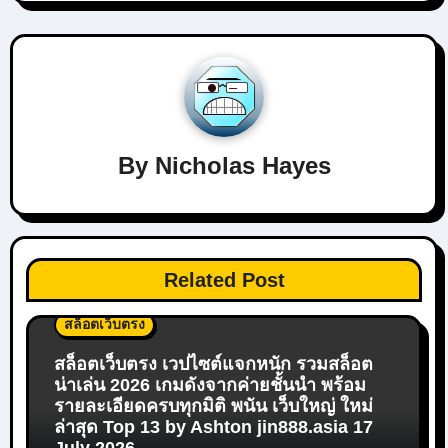
By
Nicholas Hayes
Related Post
สล็อตเว็บตรง
สล็อตเว็บตรง เวปไซต์แจกหนัก รวมสล็อต
น่าเล่น 2026 เกมดังจากค่ายชั้นนำ พร้อม
168 สล็อต
168สล็อต
pgสล็อต
รายละเอียดครบทุกมิติ พนัน เว็บใหญ่ ใหม่
ทดลองเล่นสล็อต
ปั่นสล็อต
พีจีสล็อต
ล่าสุด Top 13 by Ashton jin888.asia 17