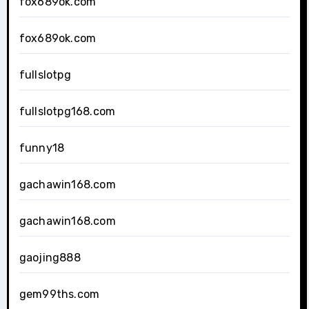
fox689ok.com
fox689ok.com
fullslotpg
fullslotpg168.com
funny18
gachawin168.com
gachawin168.com
gaojing888
gem99ths.com