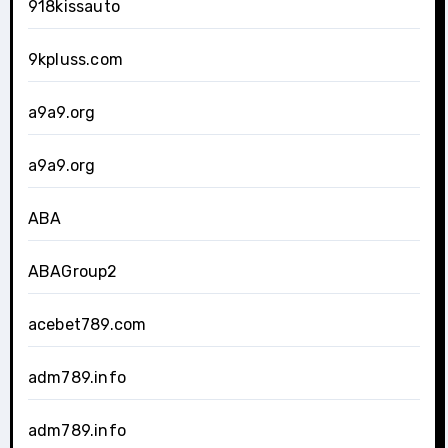
918kissauto
9kpluss.com
a9a9.org
a9a9.org
ABA
ABAGroup2
acebet789.com
adm789.info
adm789.info