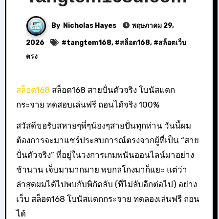
By
Nicholas Hayes
พฤษภาคม 29,
2026
#
tangtem168
, #
สล็อต168
, #
สล็อตเว็บ
ตรง
สล็อต168
สล็อต168 สายปั่นตัวจริง โบนัสแตก
กระจาย ทดสอบเล่นฟรี ถอนได้จริง 100%
สวัสดีขอรับสหายๆพี่ๆน้องๆสายปั่นทุกท่าน วันนี้ผม
ต้องการจะมาแชร์ประสบการณ์ตรงจากผู้ที่เป็น “สาย
ปั่นตัวจริง” ที่อยู่ในวงการเกมพนันออนไลน์มาอย่าง
ช้านาน เจ็บมามากมาย พบกลโกงมาก็แยะ แต่ว่า
ล่าสุดผมได้ไปพบกับพิกัดลับ (ที่ไม่ลับอีกต่อไป) อย่าง
เว็บ สล็อต168 โบนัสแตกกระจาย ทดลองเล่นฟรี ถอน
ได้