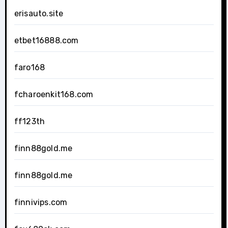
erisauto.site
etbet16888.com
faro168
fcharoenkit168.com
ff123th
finn88gold.me
finn88gold.me
finnivips.com