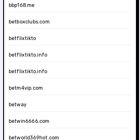
bbp168.me
betboxclubs.com
betflixtikto
betflixtikto.info
betflixtikto.info
betm4vip.com
betway
betwin6666.com
betworld369hot.com