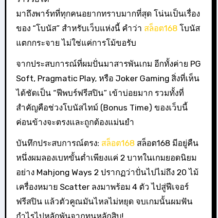
มาถึงพาร์ทที่ทุกคนอยากทราบมากที่สุด โน่นเป็นเรื่อง
ของ “โบนัส” สำหรับเว็บแห่งนี้ คำว่า
สล็อต168
โบนัส
แตกกระจาย ไม่ใช่แค่การโม้ขอรับ
จากประสบการณ์ที่ผมปั่นมาสารพันเกม อีกทั้งค่าย PG
Soft, Pragmatic Play, หรือ Joker Gaming สิ่งที่เห็น
ได้ชัดเป็น “ฟีพบร์ฟรีสปิน” เข้าบ่อยมาก รวมทั้งที่
สำคัญคือช่วงโบนัสไทม์ (Bonus Time) ของเว็บนี้
ค่อนข้างจะตรงและถูกต้องแม่นยำ
บันทึกประสบการณ์ตรง:
สล็อต168
สล็อต168 มีอยู่คืน
หนึ่งผมลองเบทขั้นต่ำเพียงแค่ 2 บาทในเกมยอดนิยม
อย่าง Mahjong Ways 2 ปรากฏว่าปั่นไปไม่ถึง 20 ไม้
เครื่องหมาย Scatter ลงมาพร้อม 4 ตัว ไปสู่ฟีเจอร์
ฟรีสปิน แล้วตัวคูณมันไหลไม่หยุด จบเกมนั้นผมฟัน
กำไรไปหลักพันจากทุนหลักสิบ!