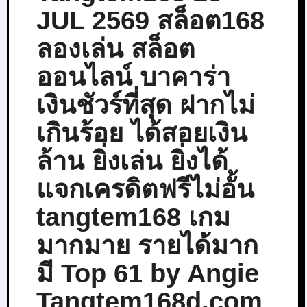
JUL 2569 สล็อต168
ลองเล่น สล็อต
ออนไลน์ บาคาร่า
เงินชัวร์ที่สุด ฝากไม่
เกินร้อย ได้สอยเงิน
ล้าน ยิ่งเล่น ยิ่งได้
แจกเครดิตฟรีไม่อั้น
tangtem168 เกม
มากมาย รายได้มาก
มี Top 61 by Angie
Tangtem168d.com