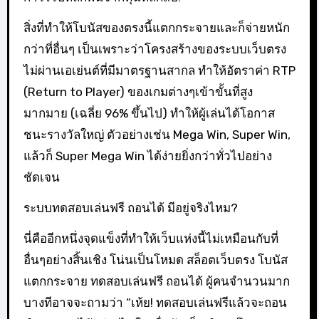
สิ่งที่ทำให้โบนัสของตรงนี้แตกกระจายและก็จ่ายหนัก
กว่าที่อื่นๆ เป็นเพราะว่าโครงสร้างของระบบเว็บตรง
ไม่ผ่านเอเย่นต์ที่มีมาตรฐานสากล ทำให้อัตราค่า RTP
(Return to Player) ของเกมต่างๆเข้าขั้นที่สูง
มากมาย (เฉลี่ย 96% ขึ้นไป) ทำให้ผู้เล่นได้โอกาส
ชนะรางวัลใหญ่ ตัวอย่างเช่น Mega Win, Super Win,
แล้วก็ Super Mega Win ได้ง่ายยิ่งกว่าทั่วไปอย่าง
ชัดเจน
ระบบทดสอบเล่นฟรี ถอนได้ มีอยู่จริงไหม?
นี่คืออีกหนึ่งจุดแข็งที่ทำให้เว็บแห่งนี้ไม่เหมือนกับที่
อื่นๆอย่างสิ้นเชิง โน่นเป็นโหมด สล็อตเว็บตรง โบนัส
แตกกระจาย ทดสอบเล่นฟรี ถอนได้ ผู้คนจำนวนมาก
บางทีอาจจะถามว่า “เห้ย! ทดสอบเล่นฟรีแล้วจะถอน