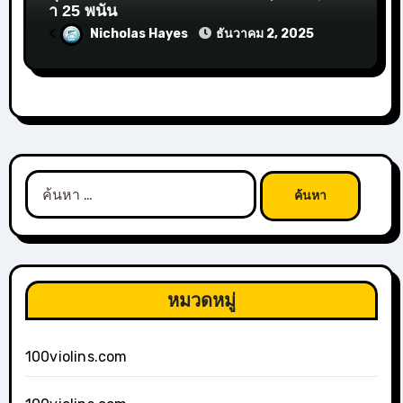
า 25 พนัน
<
Nicholas Hayes
ธันวาคม 2, 2025
ค้นหา
สำหรับ:
หมวดหมู่
100violins.com