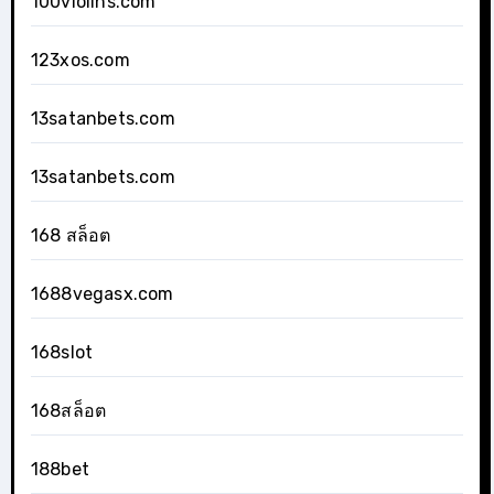
100violins.com
123xos.com
13satanbets.com
13satanbets.com
168 สล็อต
1688vegasx.com
168slot
168สล็อต
188bet