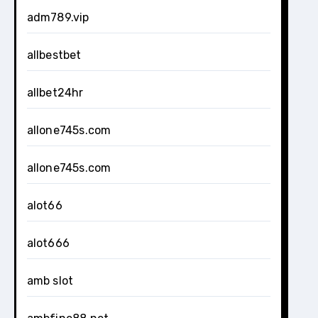
adm789.vip
allbestbet
allbet24hr
allone745s.com
allone745s.com
alot66
alot666
amb slot