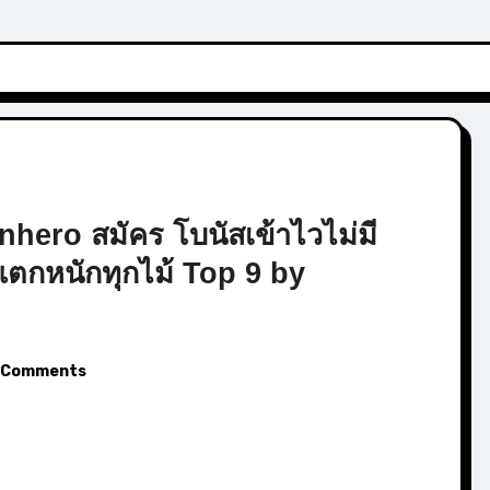
nhero สมัคร โบนัสเข้าไวไม่มี
แตกหนักทุกไม้ Top 9 by
 Comments