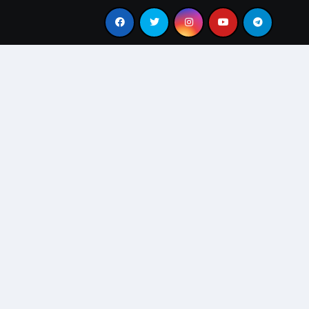
อตและบาคาร่า ฝากนี้เกินคุ้มรับทุนฟรี 100 เล่นลื่น ไม่มีสะดุด ค