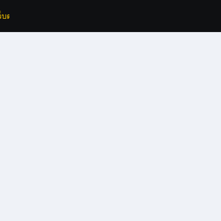
tem168e.com 6 September 2026 สล็อตเว็บตรง เว็บเดียวครบ ทั้งสล็