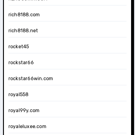
rich8188.com
rich8188.net
rocket45
rockstar66
rockstar66win.com
royal558
royal99y.com
royaleluxee.com