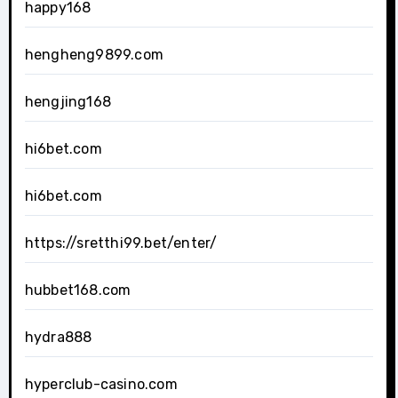
happy168
hengheng9899.com
hengjing168
hi6bet.com
hi6bet.com
https://sretthi99.bet/enter/
hubbet168.com
hydra888
hyperclub-casino.com