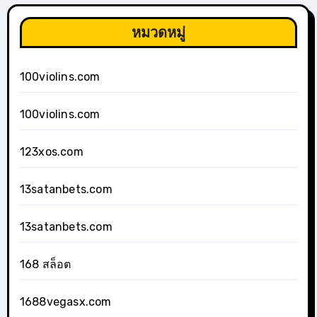
หมวดหมู่
100violins.com
100violins.com
123xos.com
13satanbets.com
13satanbets.com
168 สล็อต
1688vegasx.com