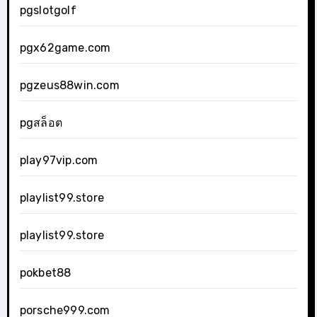
pgslotgolf
pgx62game.com
pgzeus88win.com
pgสล็อต
play97vip.com
playlist99.store
playlist99.store
pokbet88
porsche999.com