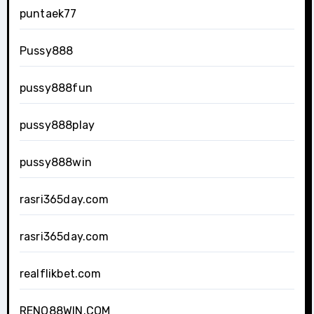
puntaek77
Pussy888
pussy888fun
pussy888play
pussy888win
rasri365day.com
rasri365day.com
realflikbet.com
RENO88WIN.COM