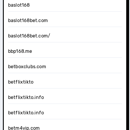
baslot168
baslot168bet.com
baslot168bet.com/
bbp168.me
betboxclubs.com
betflixtikto
betflixtikto.info
betflixtikto.info
betm4vip.com