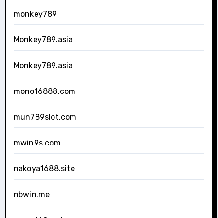
monkey789
Monkey789.asia
Monkey789.asia
mono16888.com
mun789slot.com
mwin9s.com
nakoya1688.site
nbwin.me