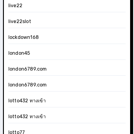
live22
live22slot
lockdown168
london45
london6789.com
london6789.com
lotto432 ทางเข้า
lotto432 ทางเข้า
lotto77