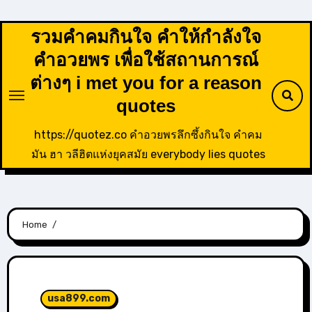
Skip
to
รวมคำคมกินใจ คำให้กำลังใจ
content
คำอวยพร เพื่อใช้สถานการณ์
ต่างๆ i met you for a reason
quotes
https://quotez.co คำอวยพรลึกซึ้งกินใจ คำคม
มัน ฮา วลีฮิตแห่งยุคสมัย everybody lies quotes
Home
usa899.com