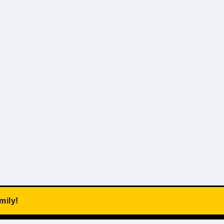
mily!