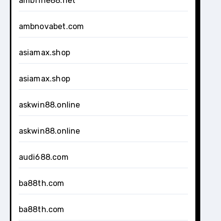
ambfine88.net
ambnovabet.com
asiamax.shop
asiamax.shop
askwin88.online
askwin88.online
audi688.com
ba88th.com
ba88th.com