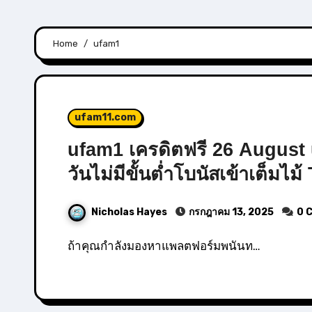
Home
ufam1
ufam11.com
ufam1 เครดิตฟรี 26 August
วันไม่มีขั้นต่ำโบนัสเข้าเต็มไ
Nicholas Hayes
กรกฎาคม 13, 2025
0 
ถ้าคุณกำลังมองหาแพลตฟอร์มพนันท…