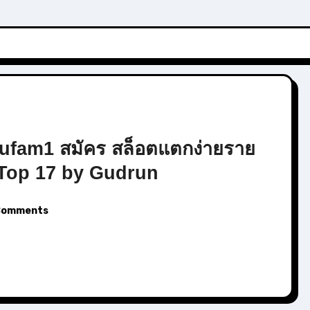
 ufam1 สมัคร สล็อตแตกง่ายราย
ม้ Top 17 by Gudrun
Comments