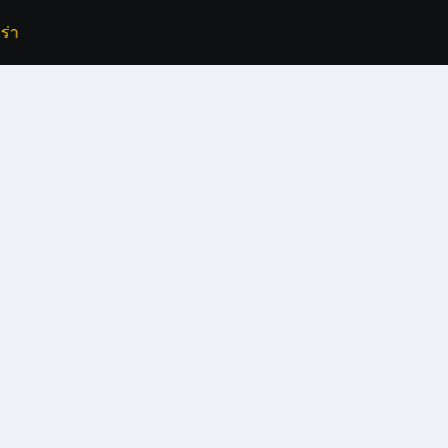
รับทุนฟรี 100 เล่นลื่น ไม่มีสะดุด คุ้มค่าการเดิมพัน ที่สุดในวง