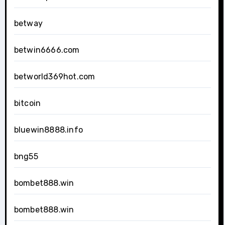
betway
betwin6666.com
betworld369hot.com
bitcoin
bluewin8888.info
bng55
bombet888.win
bombet888.win