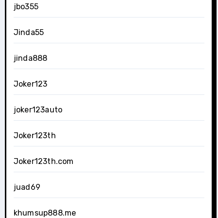
jbo355
Jinda55
jinda888
Joker123
joker123auto
Joker123th
Joker123th.com
juad69
khumsup888.me