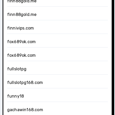
finn88gold.me
finn88gold.me
finnivips.com
fox689ok.com
fox689ok.com
fullslotpg
fullslotpg168.com
funny18
gachawin168.com