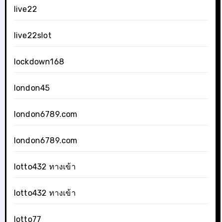
live22
live22slot
lockdown168
london45
london6789.com
london6789.com
lotto432 ทางเข้า
lotto432 ทางเข้า
lotto77