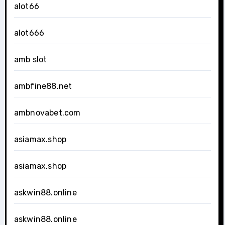
alot66
alot666
amb slot
ambfine88.net
ambnovabet.com
asiamax.shop
asiamax.shop
askwin88.online
askwin88.online