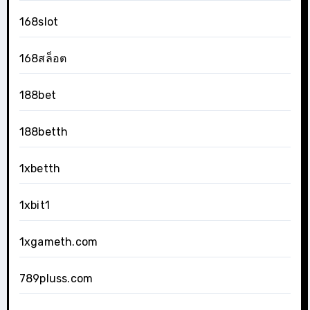
168slot
168สล็อต
188bet
188betth
1xbetth
1xbit1
1xgameth.com
789pluss.com