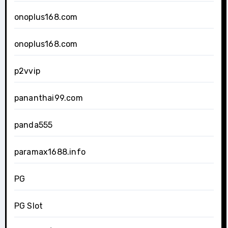
onoplus168.com
onoplus168.com
p2vvip
pananthai99.com
panda555
paramax1688.info
PG
PG Slot