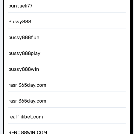
puntaek77
Pussy888
pussy888fun
pussy888play
pussy888win
rasri365day.com
rasri365day.com
realflikbet.com
RENO88WIN.COM