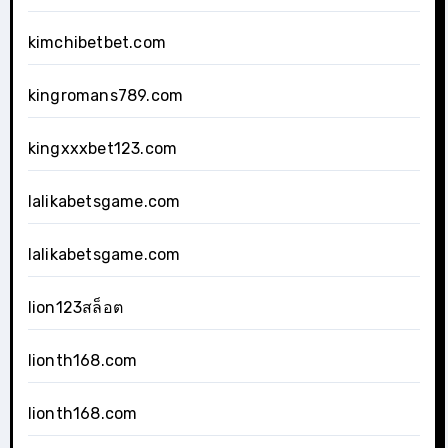
kimchibetbet.com
kingromans789.com
kingxxxbet123.com
lalikabetsgame.com
lalikabetsgame.com
lion123สล็อต
lionth168.com
lionth168.com