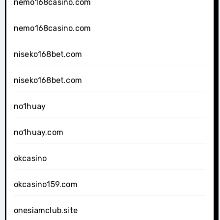
nemo168casino.com
nemo168casino.com
niseko168bet.com
niseko168bet.com
no1huay
no1huay.com
okcasino
okcasino159.com
onesiamclub.site