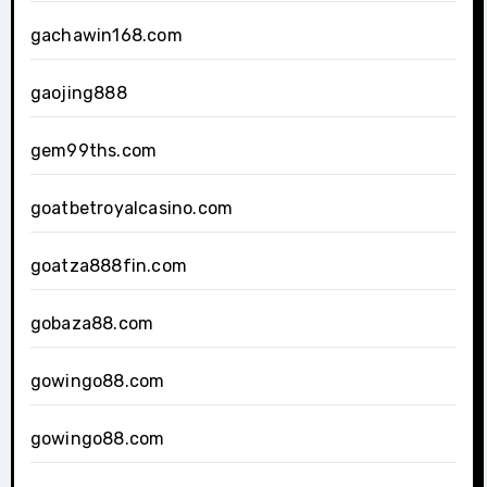
gachawin168.com
gaojing888
gem99ths.com
goatbetroyalcasino.com
goatza888fin.com
gobaza88.com
gowingo88.com
gowingo88.com