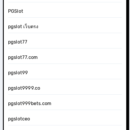
PGSlot
pgslot เว็บตรง
pgslot77
pgslot77.com
pgslot99
pgslot9999.co
pgslot999bets.com
pgslotceo