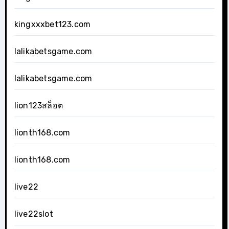
kingxxxbet123.com
lalikabetsgame.com
lalikabetsgame.com
lion123สล็อต
lionth168.com
lionth168.com
live22
live22slot