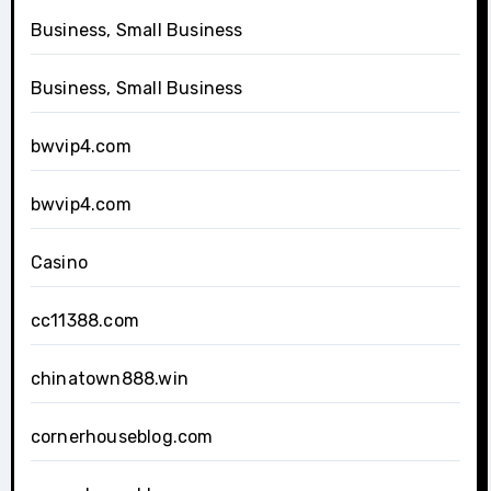
Business, Small Business
Business, Small Business
bwvip4.com
bwvip4.com
Casino
cc11388.com
chinatown888.win
cornerhouseblog.com