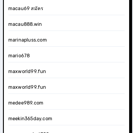
macau69 สมัคร
macau888.win
marinapluss.com
mario678
maxworld99.fun
maxworld99.fun
medee989.com
meekin365day.com