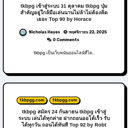
tkbpg เข้าสู่ระบบ 31 ตุลาคม tkbpg ปุ่ม
สำคัญอยู่ใกล้มือเล่นนานไม่ล้าไม่ต้องคิด
เยอะ Top 90 by Horace
Nicholas Hayes
พฤศจิกายน 22, 2025
0 Comments
tkbpg เป็นเว็บพนันออนไลน์ที่ได…
tkbpgg.com
tkbpgg.com
tkbpg สมัคร 24 กันยายน tkbpg เข้าสู่
ระบบ เล่นได้ทุกค่าย ฝากถอนออโต้เร็ว รับ
ได้ทุกวัน ถอนได้ทันที Top 92 by Robt