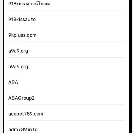
918kiss ดาวน์โหลด
918kissauto
9kpluss.com
a9a9.org
a9a9.org
ABA
ABAGroup2
acebet789.com
adm789.info