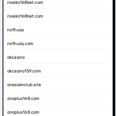
niseko168bet.com
niseko168bet.com
no1huay
no1huay.com
okcasino
okcasino159.com
onesiamclub.site
onoplus168.com
onoplus168.com