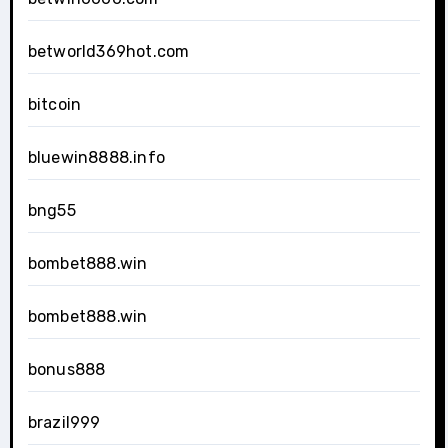
betworld369hot.com
bitcoin
bluewin8888.info
bng55
bombet888.win
bombet888.win
bonus888
brazil999