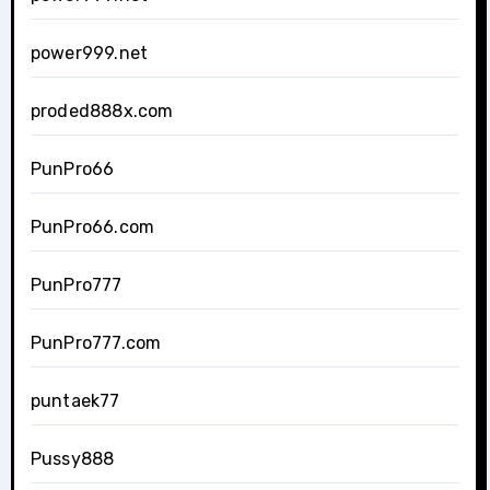
power999.net
proded888x.com
PunPro66
PunPro66.com
PunPro777
PunPro777.com
puntaek77
Pussy888