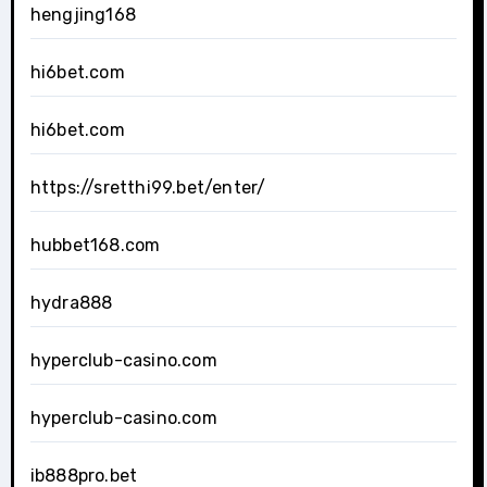
hengjing168
hi6bet.com
hi6bet.com
https://sretthi99.bet/enter/
hubbet168.com
hydra888
hyperclub-casino.com
hyperclub-casino.com
ib888pro.bet