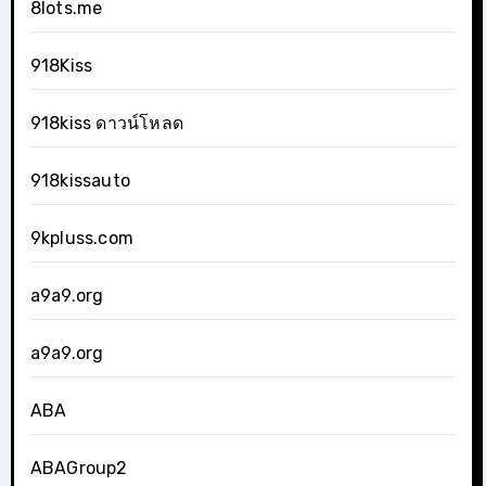
8lots.me
918Kiss
918kiss ดาวน์โหลด
918kissauto
9kpluss.com
a9a9.org
a9a9.org
ABA
ABAGroup2