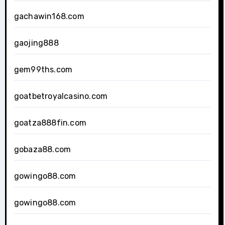
gachawin168.com
gaojing888
gem99ths.com
goatbetroyalcasino.com
goatza888fin.com
gobaza88.com
gowingo88.com
gowingo88.com