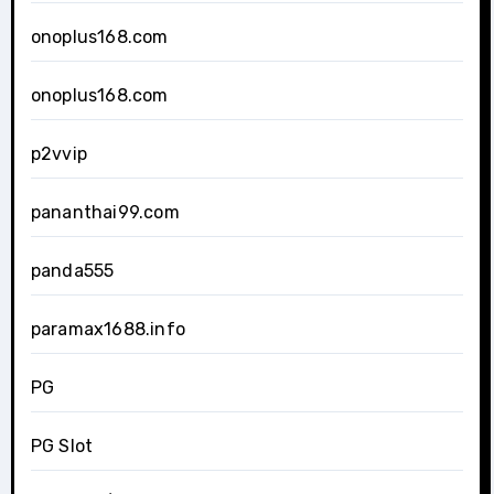
onoplus168.com
onoplus168.com
p2vvip
pananthai99.com
panda555
paramax1688.info
PG
PG Slot