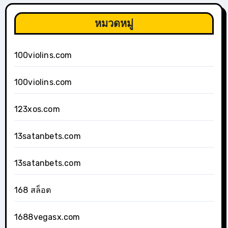
หมวดหมู่
100violins.com
100violins.com
123xos.com
13satanbets.com
13satanbets.com
168 สล็อต
1688vegasx.com