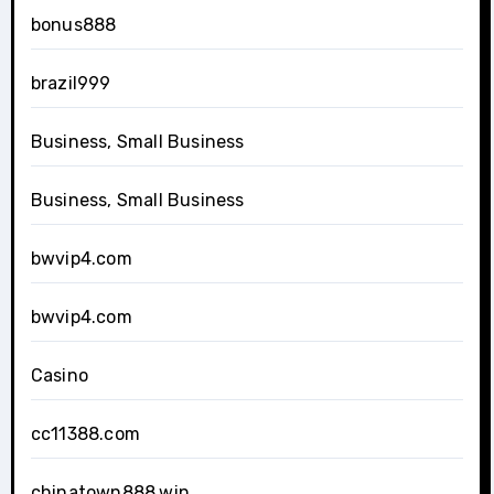
bonus888
brazil999
Business, Small Business
Business, Small Business
bwvip4.com
bwvip4.com
Casino
cc11388.com
chinatown888.win