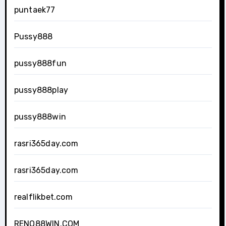
puntaek77
Pussy888
pussy888fun
pussy888play
pussy888win
rasri365day.com
rasri365day.com
realflikbet.com
RENO88WIN.COM