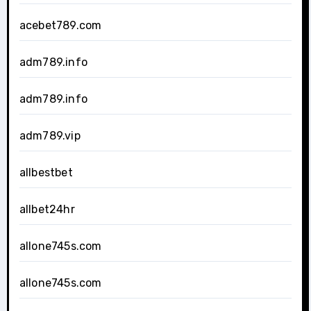
acebet789.com
adm789.info
adm789.info
adm789.vip
allbestbet
allbet24hr
allone745s.com
allone745s.com