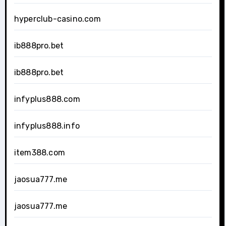
hyperclub-casino.com
ib888pro.bet
ib888pro.bet
infyplus888.com
infyplus888.info
item388.com
jaosua777.me
jaosua777.me