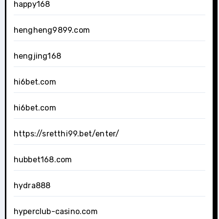
happy168
hengheng9899.com
hengjing168
hi6bet.com
hi6bet.com
https://sretthi99.bet/enter/
hubbet168.com
hydra888
hyperclub-casino.com