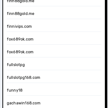
finn88gold.me
finn88gold.me
finnivips.com
fox689ok.com
fox689ok.com
fullslotpg
fullslotpg168.com
funny18
gachawin168.com