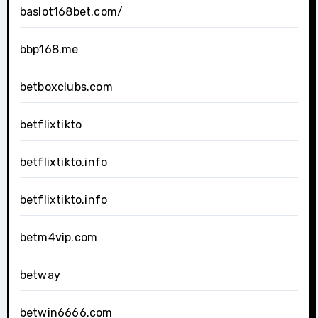
baslot168bet.com/
bbp168.me
betboxclubs.com
betflixtikto
betflixtikto.info
betflixtikto.info
betm4vip.com
betway
betwin6666.com