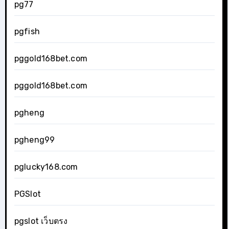
pg77
pgfish
pggold168bet.com
pggold168bet.com
pgheng
pgheng99
pglucky168.com
PGSlot
pgslot เว็บตรง