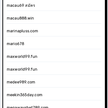
macau69 สมัคร
macau888.win
marinapluss.com
mario678
maxworld99.fun
maxworld99.fun
medee989.com
meekin365day.com
megawaysbet789.com