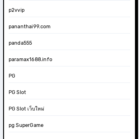
p2vvip
pananthai99.com
panda555
paramax1688.info
PG
PG Slot
PG Slot เว็บใหม่
pg SuperGame