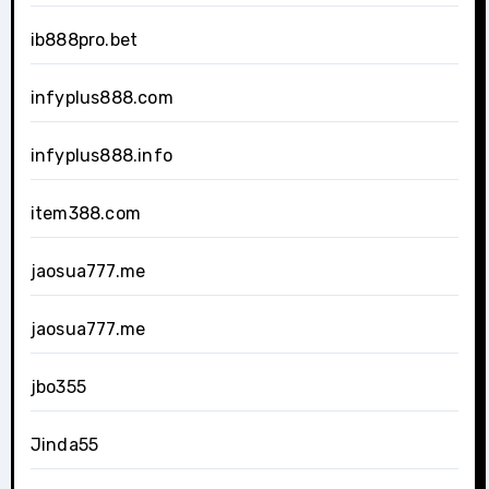
ib888pro.bet
infyplus888.com
infyplus888.info
item388.com
jaosua777.me
jaosua777.me
jbo355
Jinda55