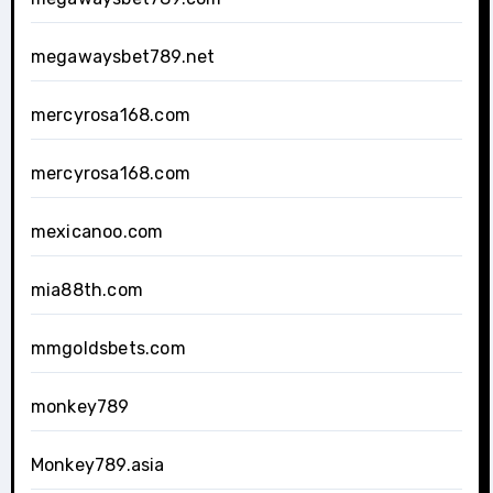
megawaysbet789.net
mercyrosa168.com
mercyrosa168.com
mexicanoo.com
mia88th.com
mmgoldsbets.com
monkey789
Monkey789.asia