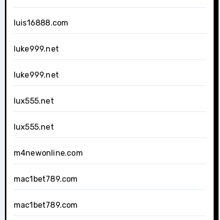
luis16888.com
luke999.net
luke999.net
lux555.net
lux555.net
m4newonline.com
mac1bet789.com
mac1bet789.com