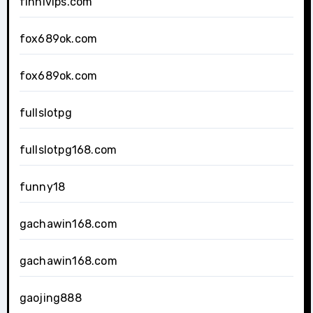
finnivips.com
fox689ok.com
fox689ok.com
fullslotpg
fullslotpg168.com
funny18
gachawin168.com
gachawin168.com
gaojing888