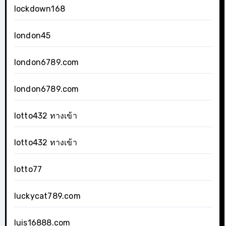
lockdown168
london45
london6789.com
london6789.com
lotto432 ทางเข้า
lotto432 ทางเข้า
lotto77
luckycat789.com
luis16888.com