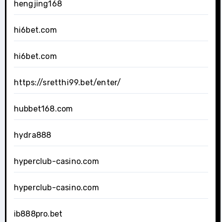
hengjing168
hi6bet.com
hi6bet.com
https://sretthi99.bet/enter/
hubbet168.com
hydra888
hyperclub-casino.com
hyperclub-casino.com
ib888pro.bet