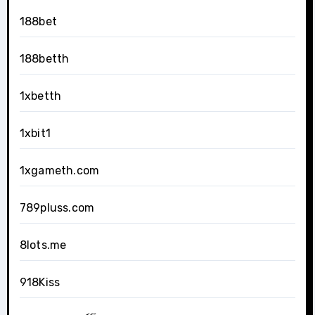
188bet
188betth
1xbetth
1xbit1
1xgameth.com
789pluss.com
8lots.me
918Kiss