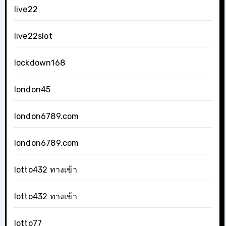
live22
live22slot
lockdown168
london45
london6789.com
london6789.com
lotto432 ทางเข้า
lotto432 ทางเข้า
lotto77