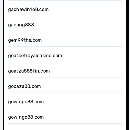
gachawin168.com
gaojing888
gem99ths.com
goatbetroyalcasino.com
goatza888fin.com
gobaza88.com
gowingo88.com
gowingo88.com