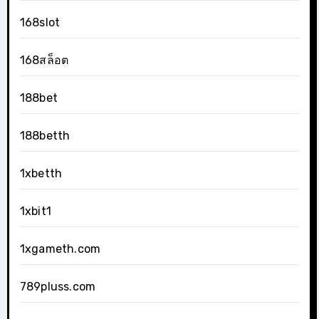
168slot
168สล็อต
188bet
188betth
1xbetth
1xbit1
1xgameth.com
789pluss.com