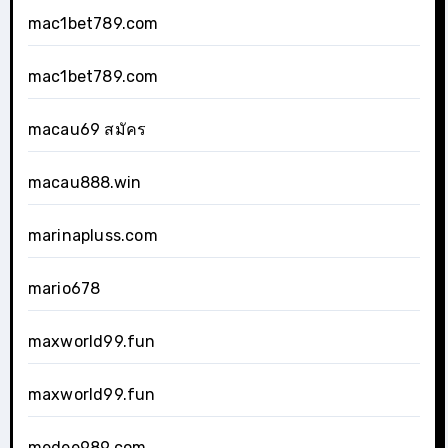
mac1bet789.com
mac1bet789.com
macau69 สมัคร
macau888.win
marinapluss.com
mario678
maxworld99.fun
maxworld99.fun
medee989.com