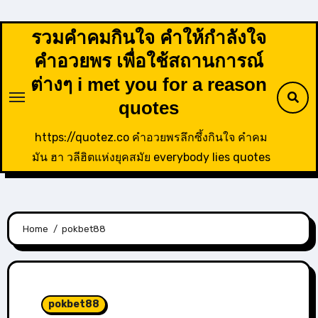
Skip
to
รวมคำคมกินใจ คำให้กำลังใจ
content
คำอวยพร เพื่อใช้สถานการณ์
ต่างๆ i met you for a reason
quotes
https://quotez.co คำอวยพรลึกซึ้งกินใจ คำคม
มัน ฮา วลีฮิตแห่งยุคสมัย everybody lies quotes
Home
pokbet88
pokbet88