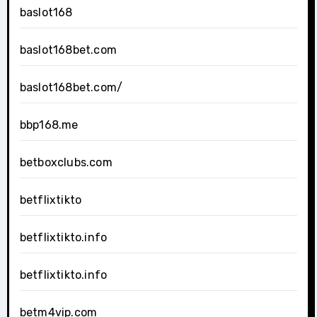
baslot168
baslot168bet.com
baslot168bet.com/
bbp168.me
betboxclubs.com
betflixtikto
betflixtikto.info
betflixtikto.info
betm4vip.com