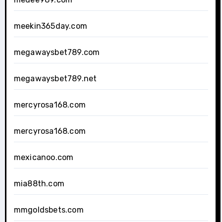
meekin365day.com
megawaysbet789.com
megawaysbet789.net
mercyrosa168.com
mercyrosa168.com
mexicanoo.com
mia88th.com
mmgoldsbets.com