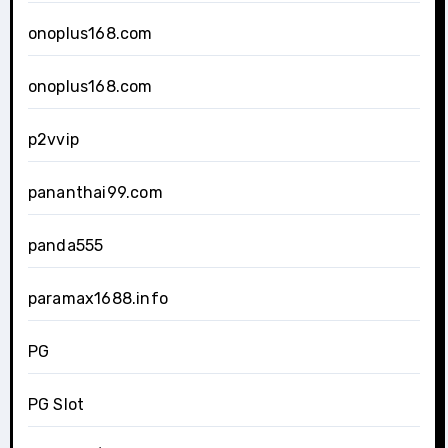
onoplus168.com
onoplus168.com
p2vvip
pananthai99.com
panda555
paramax1688.info
PG
PG Slot