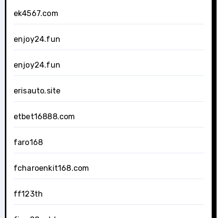
ek4567.com
enjoy24.fun
enjoy24.fun
erisauto.site
etbet16888.com
faro168
fcharoenkit168.com
ff123th