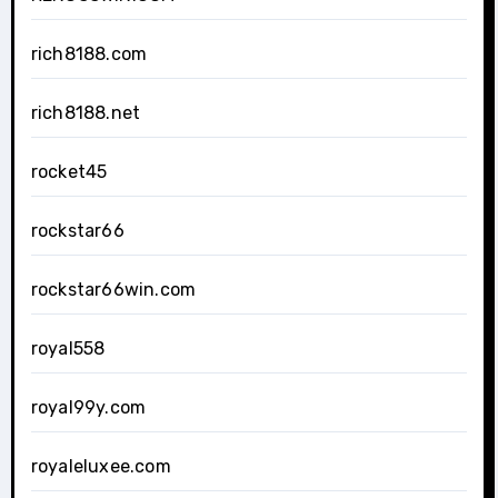
rich8188.com
rich8188.net
rocket45
rockstar66
rockstar66win.com
royal558
royal99y.com
royaleluxee.com