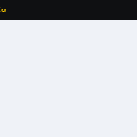
บ ทั้งสล็อตและบาคาร่า ฝากนี้เกินคุ้มรับทุนฟรี 100 เล่นลื่น ไม่