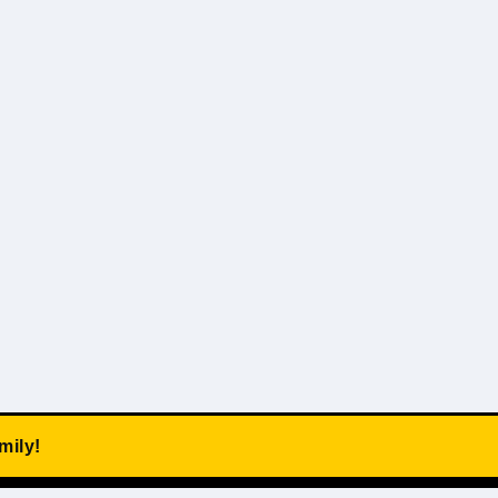
mily!