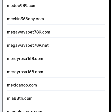
medee989.com
meekin365day.com
megawaysbet789.com
megawaysbet789.net
mercyrosa168.com
mercyrosa168.com
mexicanoo.com
mia88th.com
mmgoldsbets.com