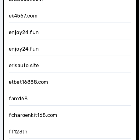
ek4567.com
enjoy24.fun
enjoy24.fun
erisauto.site
etbet16888.com
faro168
fcharoenkit168.com
ff123th