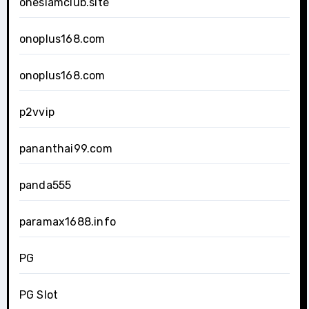
onesiamclub.site
onoplus168.com
onoplus168.com
p2vvip
pananthai99.com
panda555
paramax1688.info
PG
PG Slot