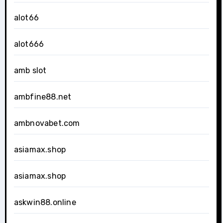
alot66
alot666
amb slot
ambfine88.net
ambnovabet.com
asiamax.shop
asiamax.shop
askwin88.online