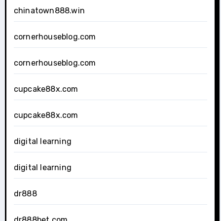
chinatown888.win
cornerhouseblog.com
cornerhouseblog.com
cupcake88x.com
cupcake88x.com
digital learning
digital learning
dr888
dr888bet.com