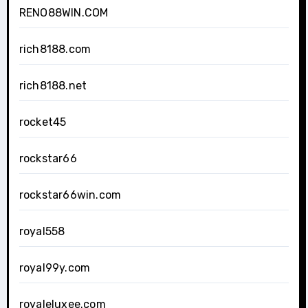
RENO88WIN.COM
rich8188.com
rich8188.net
rocket45
rockstar66
rockstar66win.com
royal558
royal99y.com
royaleluxee.com