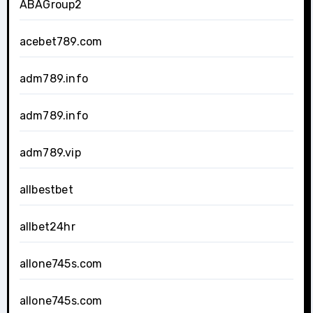
ABAGroup2
acebet789.com
adm789.info
adm789.info
adm789.vip
allbestbet
allbet24hr
allone745s.com
allone745s.com