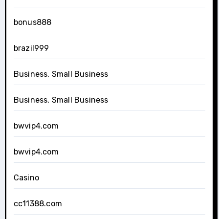
bonus888
brazil999
Business, Small Business
Business, Small Business
bwvip4.com
bwvip4.com
Casino
cc11388.com