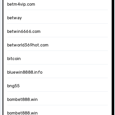
betm4vip.com
betway
betwin6666.com
betworld369hot.com
bitcoin
bluewin8888.info
bng55
bombet888.win
bombet888.win