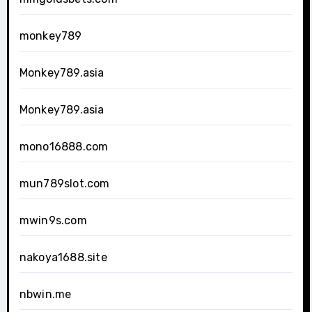
monkey789
Monkey789.asia
Monkey789.asia
mono16888.com
mun789slot.com
mwin9s.com
nakoya1688.site
nbwin.me