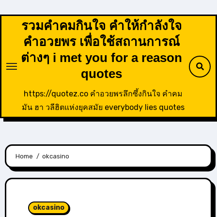
Skip
to
รวมคำคมกินใจ คำให้กำลังใจ
content
คำอวยพร เพื่อใช้สถานการณ์
ต่างๆ i met you for a reason
quotes
https://quotez.co คำอวยพรลึกซึ้งกินใจ คำคม
มัน ฮา วลีฮิตแห่งยุคสมัย everybody lies quotes
Home
okcasino
okcasino