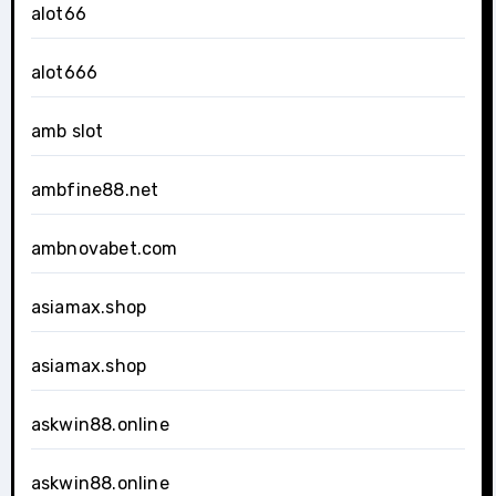
alot66
alot666
amb slot
ambfine88.net
ambnovabet.com
asiamax.shop
asiamax.shop
askwin88.online
askwin88.online