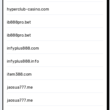
hyperclub-casino.com
ib888pro.bet
ib888pro.bet
infyplus888.com
infyplus888.info
item388.com
jaosua777.me
jaosua777.me