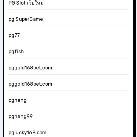
PG Slot เว็บใหม่
pg SuperGame
pg77
pgfish
pggold168bet.com
pggold168bet.com
pgheng
pgheng99
pglucky168.com