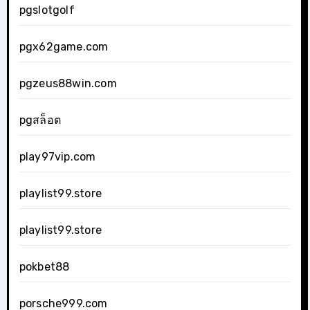
pgslotgolf
pgx62game.com
pgzeus88win.com
pgสล็อต
play97vip.com
playlist99.store
playlist99.store
pokbet88
porsche999.com