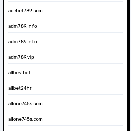
acebet789.com
adm789.info
adm789.info
adm789.vip
allbestbet
allbet24hr
allone745s.com
allone745s.com