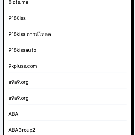
8lots.me
918Kiss
918kiss ดาวน์โหลด
918kissauto
9kpluss.com
a9a9.org
a9a9.org
ABA
ABAGroup2