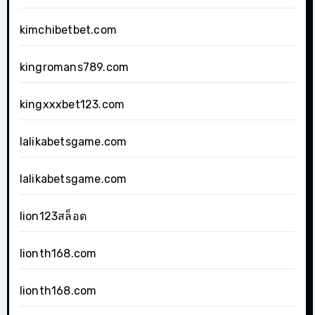
kimchibetbet.com
kingromans789.com
kingxxxbet123.com
lalikabetsgame.com
lalikabetsgame.com
lion123สล็อต
lionth168.com
lionth168.com