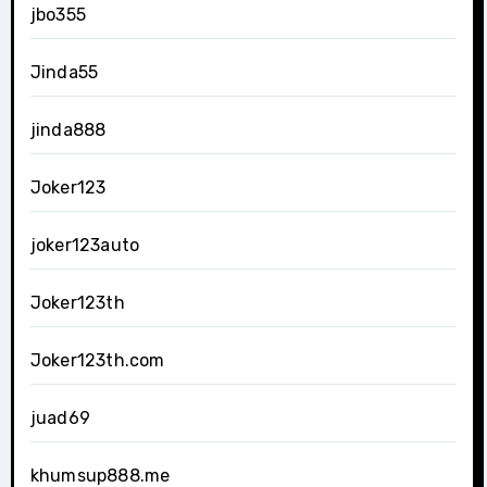
jbo355
Jinda55
jinda888
Joker123
joker123auto
Joker123th
Joker123th.com
juad69
khumsup888.me