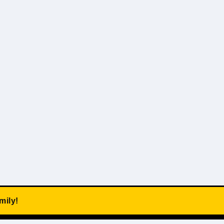
mily!