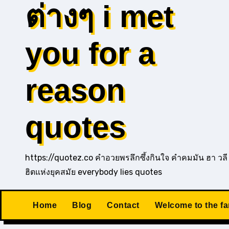
ต่างๆ i met
you for a
reason
quotes
https://quotez.co คำอวยพรลึกซึ้งกินใจ คำคมมัน ฮา วลี
ฮิตแห่งยุคสมัย everybody lies quotes
Home
Blog
Contact
Welcome to the fa