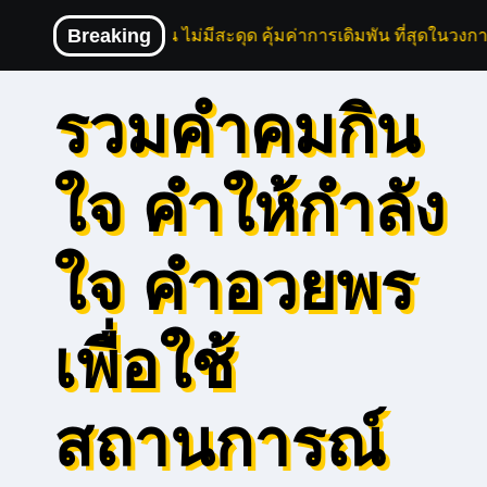
Skip
 เล่นลื่น ไม่มีสะดุด คุ้มค่าการเดิมพัน ที่สุดในวงการ สล็อต168
Breaking
to
content
รวมคำคมกิน
ใจ คำให้กำลัง
ใจ คำอวยพร
เพื่อใช้
สถานการณ์