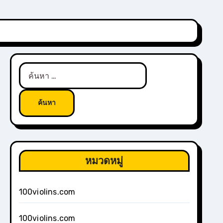
ค้นหา
สำหรับ:
หมวดหมู่
100violins.com
100violins.com