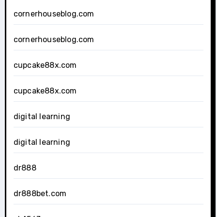
cornerhouseblog.com
cornerhouseblog.com
cupcake88x.com
cupcake88x.com
digital learning
digital learning
dr888
dr888bet.com