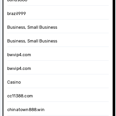
brazil999
Business, Small Business
Business, Small Business
bwvip4.com
bwvip4.com
Casino
cc11388.com
chinatown888.win