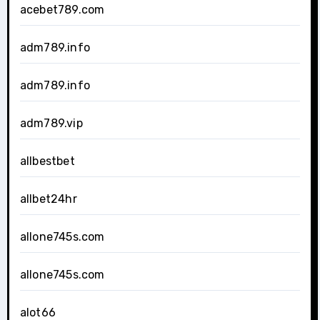
acebet789.com
adm789.info
adm789.info
adm789.vip
allbestbet
allbet24hr
allone745s.com
allone745s.com
alot66