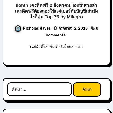
lionth เครดิตฟรี 2 สิงหาคม lionthสายล่า
เครดิตฟรีต้องลองใช้แค่เบอร์กับบัญชีเล่นยัง
ไงก็คุ้ม Top 75 by Milagro
Nicholas Hayes
กรกฎาคม 2, 2025
0
Comments
ในสมัยที่โลกอินเตอร์เน็ตกลายเป…
ค้นหา
สำหรับ: