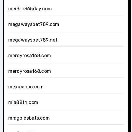
meekin365day.com
megawaysbet789.com
megawaysbet789.net
mercyrosa168.com
mercyrosa168.com
mexicanoo.com
mia88th.com
mmgoldsbets.com