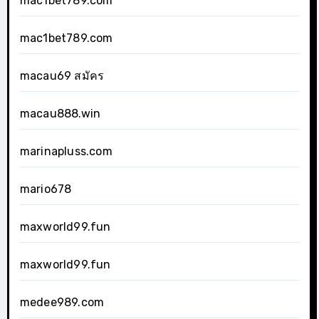
mac1bet789.com
mac1bet789.com
macau69 สมัคร
macau888.win
marinapluss.com
mario678
maxworld99.fun
maxworld99.fun
medee989.com