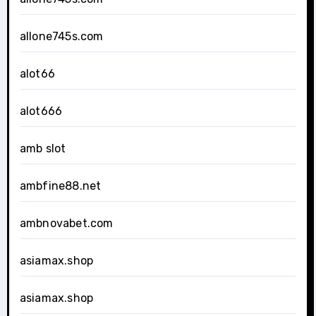
allone745s.com
alot66
alot666
amb slot
ambfine88.net
ambnovabet.com
asiamax.shop
asiamax.shop