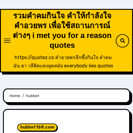
Skip
to
รวมคำคมกินใจ คำให้กำลังใจ
content
คำอวยพร เพื่อใช้สถานการณ์
ต่างๆ i met you for a reason
quotes
https://quotez.co คำอวยพรลึกซึ้งกินใจ คำคม
มัน ฮา วลีฮิตแห่งยุคสมัย everybody lies quotes
Home
hubbet
hubbet168.com