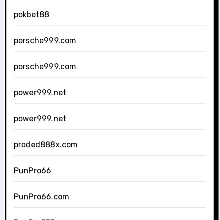
pokbet88
porsche999.com
porsche999.com
power999.net
power999.net
proded888x.com
PunPro66
PunPro66.com