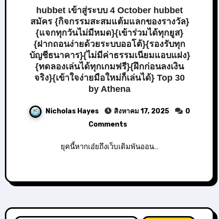
hubbet เข้าสู่ระบบ 4 October hubbet
สมัคร {กิจกรรมสะสมแต้มแลกของรางวัล}
{แจกทุกวันไม่มีหมด}{เข้าร่วมได้ทุกยูส}
{ฝากถอนง่ายด้วยระบบออโต้}{รองรับทุก
บัญชีธนาคาร}{ไม่มีค่าธรรมเนียมแอบแฝง}
{ทดลองเล่นได้ทุกเกมฟรี}{ฝึกก่อนลงเงิน
จริง}{เข้าใจง่ายมือใหม่ก็เล่นได้} Top 30
by Athena
Nicholas Hayes
สิงหาคม 17, 2025
0
Comments
ยุคนี้หากเอ๋ยถึงเว็บเดิมพันออน…