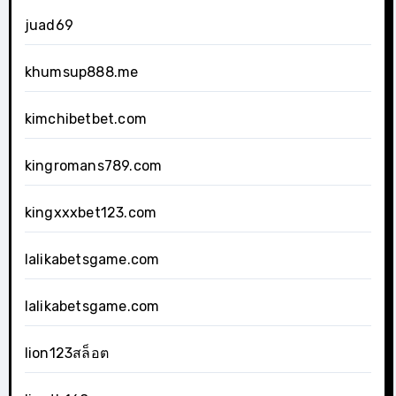
juad69
khumsup888.me
kimchibetbet.com
kingromans789.com
kingxxxbet123.com
lalikabetsgame.com
lalikabetsgame.com
lion123สล็อต