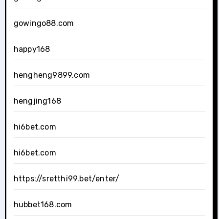
gowingo88.com
happy168
hengheng9899.com
hengjing168
hi6bet.com
hi6bet.com
https://sretthi99.bet/enter/
hubbet168.com