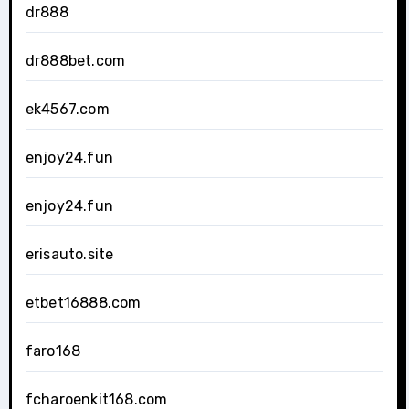
dr888
dr888bet.com
ek4567.com
enjoy24.fun
enjoy24.fun
erisauto.site
etbet16888.com
faro168
fcharoenkit168.com