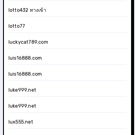
lotto432 ทางเข้า
lotto77
luckycat789.com
luis16888.com
luis16888.com
luke999.net
luke999.net
lux555.net