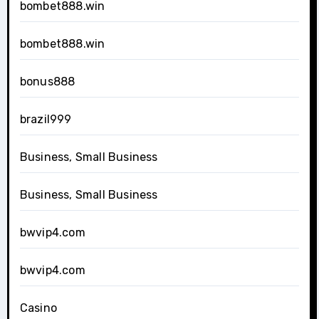
bombet888.win
bombet888.win
bonus888
brazil999
Business, Small Business
Business, Small Business
bwvip4.com
bwvip4.com
Casino