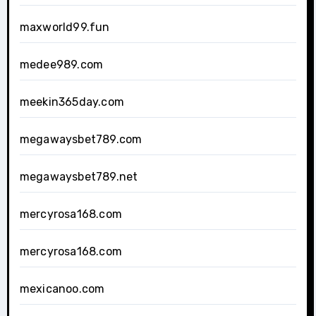
maxworld99.fun
medee989.com
meekin365day.com
megawaysbet789.com
megawaysbet789.net
mercyrosa168.com
mercyrosa168.com
mexicanoo.com