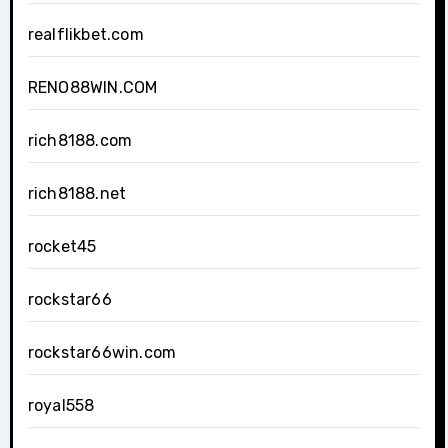
realflikbet.com
RENO88WIN.COM
rich8188.com
rich8188.net
rocket45
rockstar66
rockstar66win.com
royal558