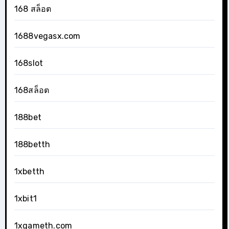
168 สล็อต
1688vegasx.com
168slot
168สล็อต
188bet
188betth
1xbetth
1xbit1
1xgameth.com