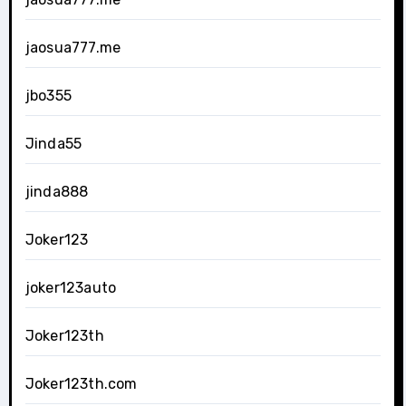
jaosua777.me
jbo355
Jinda55
jinda888
Joker123
joker123auto
Joker123th
Joker123th.com