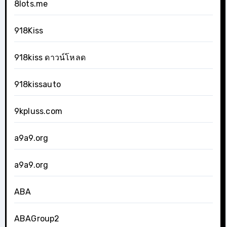
8lots.me
918Kiss
918kiss ดาวน์โหลด
918kissauto
9kpluss.com
a9a9.org
a9a9.org
ABA
ABAGroup2