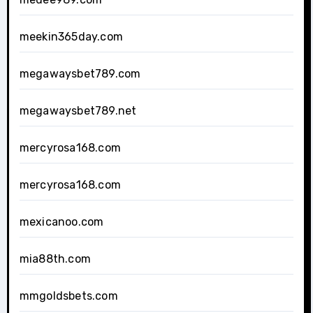
meekin365day.com
megawaysbet789.com
megawaysbet789.net
mercyrosa168.com
mercyrosa168.com
mexicanoo.com
mia88th.com
mmgoldsbets.com