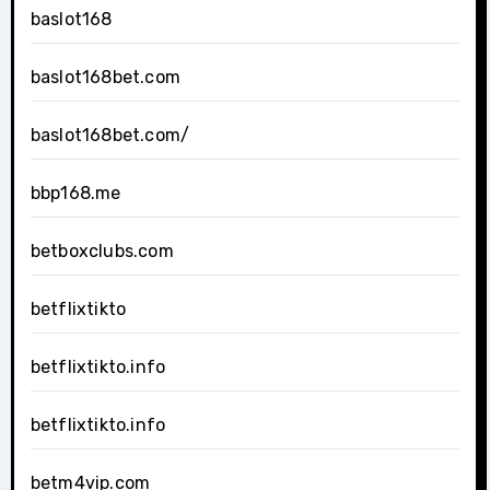
baslot168
baslot168bet.com
baslot168bet.com/
bbp168.me
betboxclubs.com
betflixtikto
betflixtikto.info
betflixtikto.info
betm4vip.com