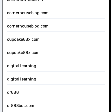
cornerhouseblog.com
cornerhouseblog.com
cupcake88x.com
cupcake88x.com
digital learning
digital learning
dr888
dr888bet.com