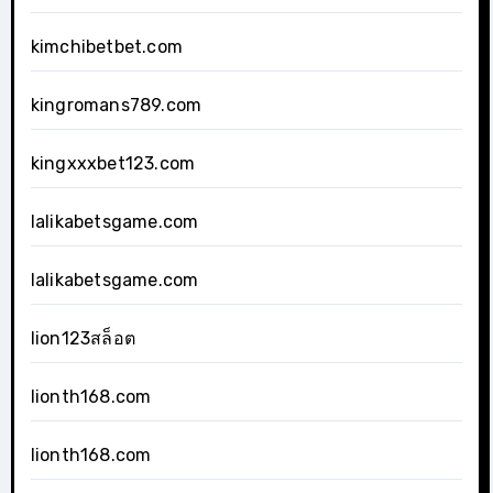
kimchibetbet.com
kingromans789.com
kingxxxbet123.com
lalikabetsgame.com
lalikabetsgame.com
lion123สล็อต
lionth168.com
lionth168.com