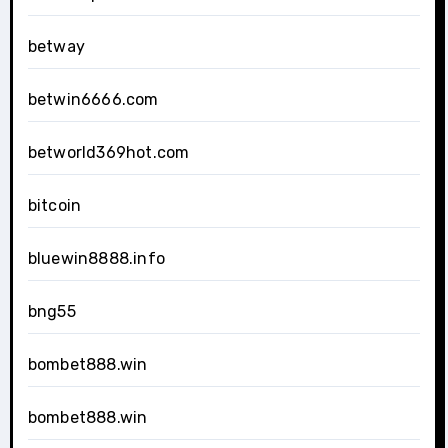
betway
betwin6666.com
betworld369hot.com
bitcoin
bluewin8888.info
bng55
bombet888.win
bombet888.win