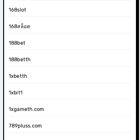
168slot
168สล็อต
188bet
188betth
1xbetth
1xbit1
1xgameth.com
789pluss.com