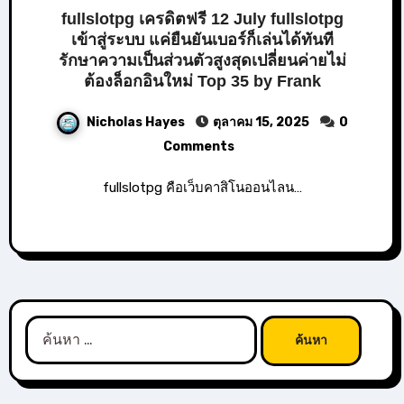
fullslotpg เครดิตฟรี 12 July fullslotpg
เข้าสู่ระบบ แค่ยืนยันเบอร์ก็เล่นได้ทันที
รักษาความเป็นส่วนตัวสูงสุดเปลี่ยนค่ายไม่
ต้องล็อกอินใหม่ Top 35 by Frank
Nicholas Hayes
ตุลาคม 15, 2025
0
Comments
fullslotpg คือเว็บคาสิโนออนไลน…
ค้นหา
สำหรับ: