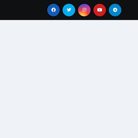
อตและบาคาร่า ฝากนี้เกินคุ้มรับทุนฟรี 100 เล่นลื่น ไม่มีสะดุด ค