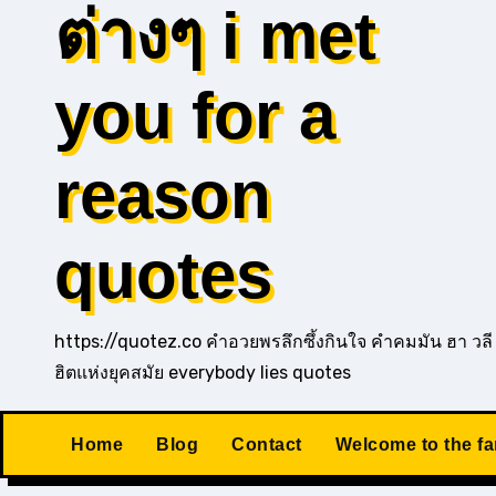
ต่างๆ i met
you for a
reason
quotes
https://quotez.co คำอวยพรลึกซึ้งกินใจ คำคมมัน ฮา วลี
ฮิตแห่งยุคสมัย everybody lies quotes
Home
Blog
Contact
Welcome to the fa