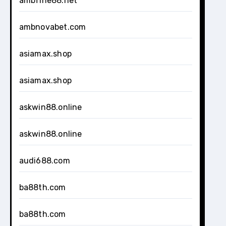
ambfine88.net
ambnovabet.com
asiamax.shop
asiamax.shop
askwin88.online
askwin88.online
audi688.com
ba88th.com
ba88th.com