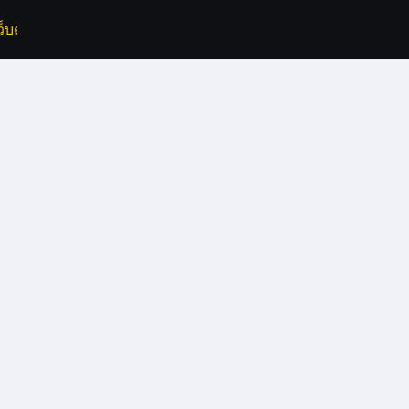
tem168e.com 6 September 2026 สล็อตเว็บตรง เว็บเดียวครบ ทั้งสล็