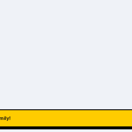
mily!