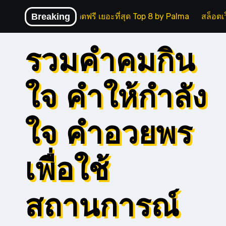
Skip
 แจก เครดิตฟรี เยอะที่สุด Top 8 by Palma
Breaking
สล็อตเว็บตรง Tang
to
content
รวมคำคมกิน
ใจ คำให้กำลัง
ใจ คำอวยพร
เพื่อใช้
สถานการณ์