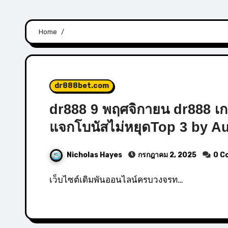
Home
dr888bet.com
dr888 9 พฤศจิกายน dr888 เ
แจกโบนัสไม่หยุดTop 3 by Au
Nicholas Hayes
กรกฎาคม 2, 2025
0 C
เว็บไซต์เดิมพันออนไลน์ครบวงจรท…