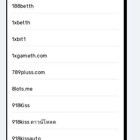
188betth
1xbetth
1xbit1
1xgameth.com
789pluss.com
8lots.me
918Kiss
918kiss ดาวน์โหลด
918kissauto