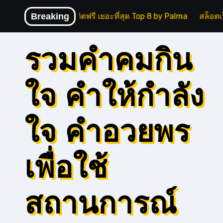
Skip
 แจก เครดิตฟรี เยอะที่สุด Top 8 by Palma
Breaking
สล็อตเว็บตรง Tang
to
content
รวมคำคมกิน
ใจ คำให้กำลัง
ใจ คำอวยพร
เพื่อใช้
สถานการณ์