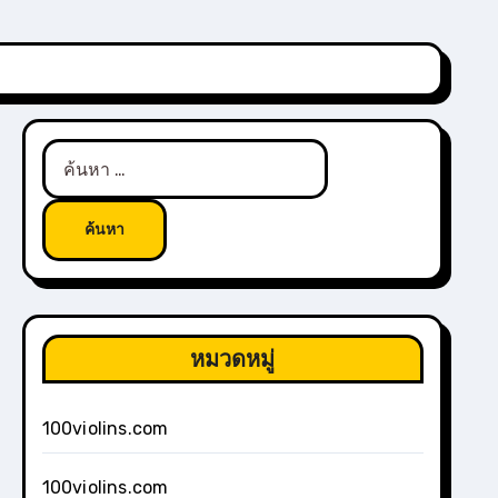
ค้นหา
สำหรับ:
หมวดหมู่
100violins.com
100violins.com