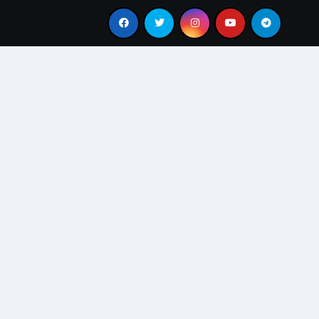
อตและบาคาร่า ฝากนี้เกินคุ้มรับทุนฟรี 100 เล่นลื่น ไม่มีสะดุด ค