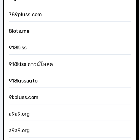
789pluss.com
8lots.me
918Kiss
918kiss ดาวน์โหลด
918kissauto
9kpluss.com
a9a9.org
a9a9.org