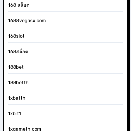
168 สล็อต
1688vegasx.com
168slot
168สล็อต
188bet
188betth
1xbetth
1xbit1
1xgameth.com