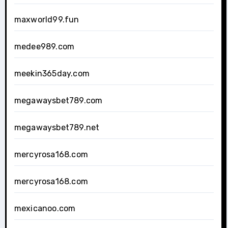
maxworld99.fun
medee989.com
meekin365day.com
megawaysbet789.com
megawaysbet789.net
mercyrosa168.com
mercyrosa168.com
mexicanoo.com