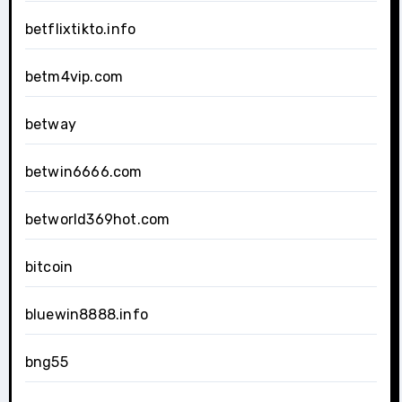
betflixtikto.info
betm4vip.com
betway
betwin6666.com
betworld369hot.com
bitcoin
bluewin8888.info
bng55