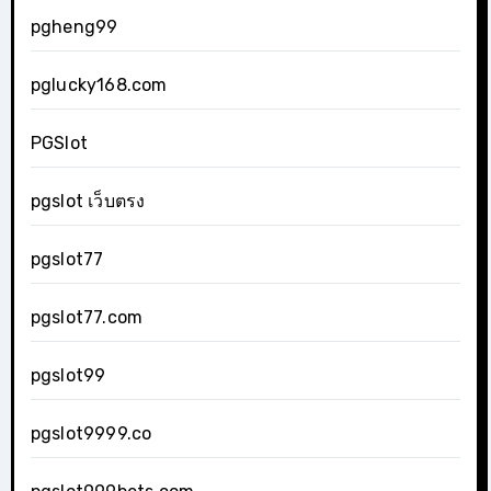
pgheng99
pglucky168.com
PGSlot
pgslot เว็บตรง
pgslot77
pgslot77.com
pgslot99
pgslot9999.co