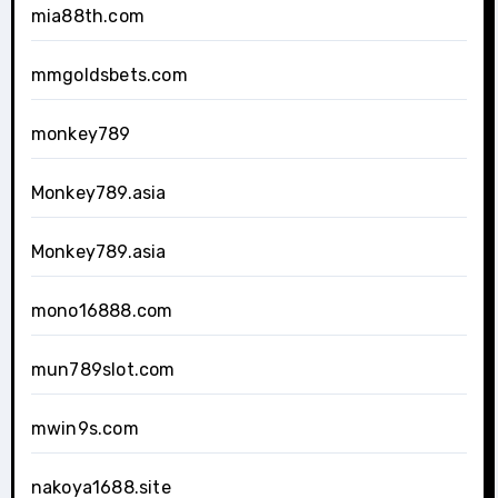
mia88th.com
mmgoldsbets.com
monkey789
Monkey789.asia
Monkey789.asia
mono16888.com
mun789slot.com
mwin9s.com
nakoya1688.site