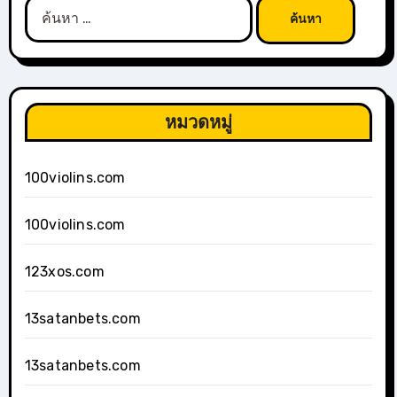
ค้นหา
สำหรับ:
หมวดหมู่
100violins.com
100violins.com
123xos.com
13satanbets.com
13satanbets.com