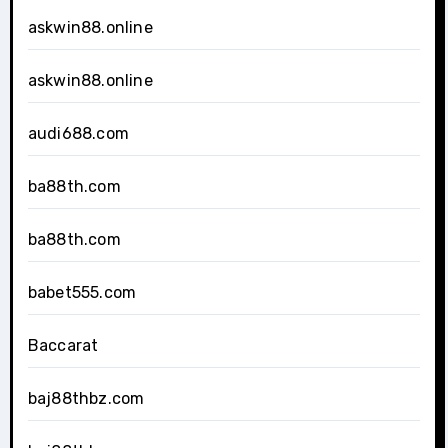
askwin88.online
askwin88.online
audi688.com
ba88th.com
ba88th.com
babet555.com
Baccarat
baj88thbz.com