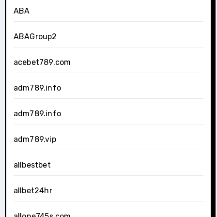
ABA
ABAGroup2
acebet789.com
adm789.info
adm789.info
adm789.vip
allbestbet
allbet24hr
allone745s.com