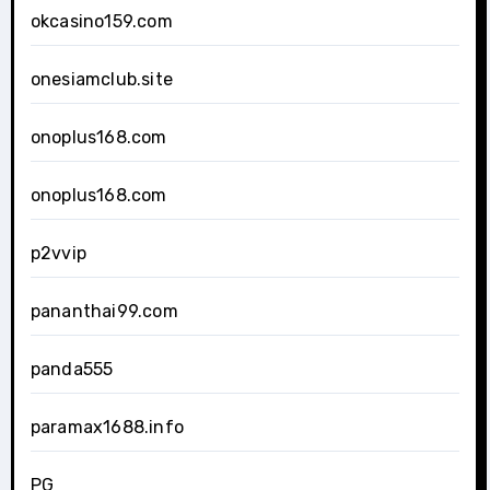
okcasino159.com
onesiamclub.site
onoplus168.com
onoplus168.com
p2vvip
pananthai99.com
panda555
paramax1688.info
PG